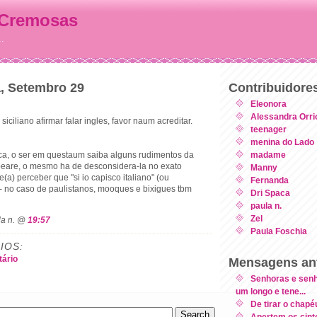
 Cremosas
..
a, Setembro 29
Contribuidore
Eleonora
Alessandra Orri
iciliano afirmar falar ingles, favor naum acreditar.
teenager
menina do Lado
a, o ser em questaum saiba alguns rudimentos da
madame
eare, o mesmo ha de desconsidera-la no exato
Manny
(a) perceber que "si io capisco italiano" (ou
Fernanda
 - no caso de paulistanos, mooques e bixigues tbm
Dri Spaca
paula n.
Zel
la n. @
19:57
Paula Foschia
IOS:
ário
Mensagens ant
Senhoras e senh
um longo e tene...
De tirar o chapé
Apertem os cint