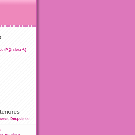
s
co (P@ndora ®)
eriores
ores, Despois de
u
os, meninas