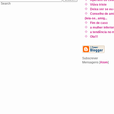
Viúva triste
Deixa ver se eu 
Conselho de am
(leia-se.. amig...
Fim de caso
a mulher inferior
a tendência no 
Ola!!!
Subscrever
Mensagens [
Atom
]