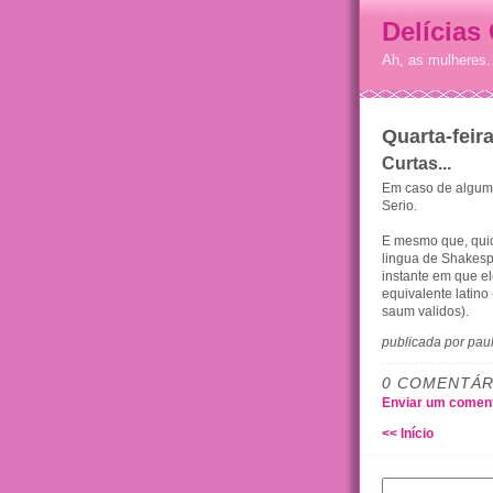
Delícias
Ah, as mulheres.
Quarta-feir
Curtas...
Em caso de algum s
Serio.
E mesmo que, quic
lingua de Shakesp
instante em que ele
equivalente latino
saum validos).
publicada por pau
0 COMENTÁR
Enviar um coment
<< Início