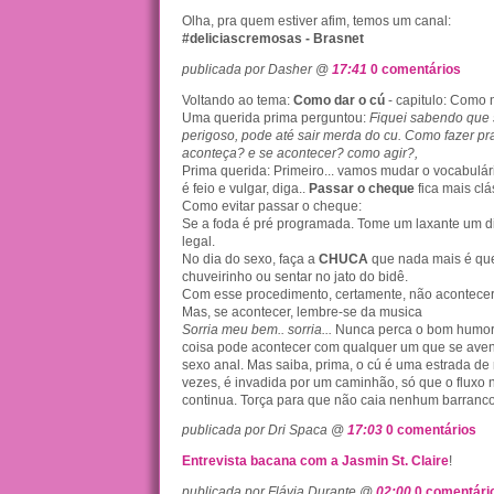
Olha, pra quem estiver afim, temos um canal:
#deliciascremosas - Brasnet
publicada por Dasher @
17:41
0 comentários
Voltando ao tema:
Como dar o cú
- capitulo: Como 
Uma querida prima perguntou:
Fiquei sabendo que 
perigoso, pode até sair merda do cu. Como fazer pr
aconteça? e se acontecer? como agir?,
Prima querida: Primeiro... vamos mudar o vocabulár
é feio e vulgar, diga..
Passar o cheque
fica mais clá
Como evitar passar o cheque:
Se a foda é pré programada. Tome um laxante um di
legal.
No dia do sexo, faça a
CHUCA
que nada mais é que
chuveirinho ou sentar no jato do bidê.
Com esse procedimento, certamente, não acontece
Mas, se acontecer, lembre-se da musica
Sorria meu bem.. sorria...
Nunca perca o bom humor, 
coisa pode acontecer com qualquer um que se ave
sexo anal. Mas saiba, prima, o cú é uma estrada de
vezes, é invadida por um caminhão, só que o fluxo 
continua. Torça para que não caia nenhum barranco
publicada por Dri Spaca @
17:03
0 comentários
Entrevista bacana com a Jasmin St. Claire
!
publicada por Flávia Durante @
02:00
0 comentári