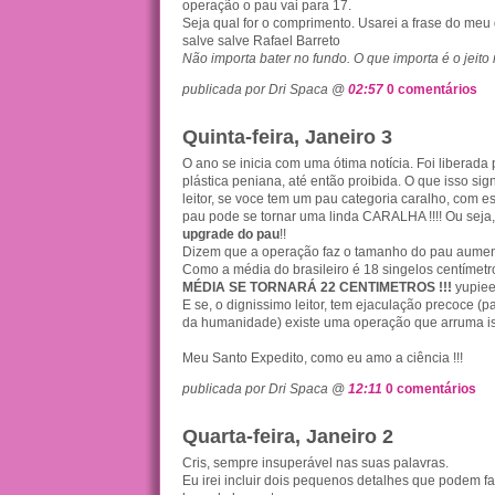
operação o pau vai para 17.
Seja qual for o comprimento. Usarei a frase do meu 
salve salve Rafael Barreto
Não importa bater no fundo. O que importa é o jeito 
publicada por Dri Spaca @
02:57
0 comentários
Quinta-feira, Janeiro 3
O ano se inicia com uma ótima notícia. Foi liberada 
plástica peniana, até então proibida. O que isso sig
leitor, se voce tem um pau categoria caralho, com e
pau pode se tornar uma linda CARALHA !!!! Ou seja
upgrade do pau
!!
Dizem que a operação faz o tamanho do pau aument
Como a média do brasileiro é 18 singelos centímetro
MÉDIA SE TORNARÁ 22 CENTIMETROS !!!
yupie
E se, o dignissimo leitor, tem ejaculação precoce (
da humanidade) existe uma operação que arruma iss
Meu Santo Expedito, como eu amo a ciência !!!
publicada por Dri Spaca @
12:11
0 comentários
Quarta-feira, Janeiro 2
Cris, sempre insuperável nas suas palavras.
Eu irei incluir dois pequenos detalhes que podem fa