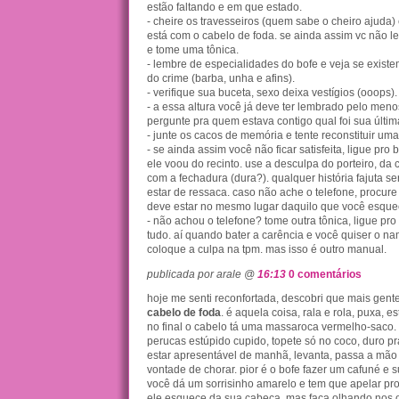
estão faltando e em que estado.
- cheire os travesseiros (quem sabe o cheiro ajuda) 
está com o cabelo de foda. se ainda assim vc não le
e tome uma tônica.
- lembre de especialidades do bofe e veja se existe
do crime (barba, unha e afins).
- verifique sua buceta, sexo deixa vestígios (ooops).
- a essa altura você já deve ter lembrado pelo meno
pergunte pra quem estava contigo qual foi sua últi
- junte os cacos de memória e tente reconstituir um
- se ainda assim você não ficar satisfeita, ligue pro
ele voou do recinto. use a desculpa do porteiro, da 
com a fechadura (dura?). qualquer história fajuta s
estar de ressaca. caso não ache o telefone, procure
deve estar no mesmo lugar daquilo que você esque
- não achou o telefone? tome outra tônica, ligue pr
tudo. aí quando bater a carência e você quiser o na
coloque a culpa na tpm. mas isso é outro manual.
publicada por arale @
16:13
0 comentários
hoje me senti reconfortada, descobri que mais gent
cabelo de foda
. é aquela coisa, rala e rola, puxa, e
no final o cabelo tá uma massaroca vermelho-saco.
perucas estúpido cupido, topete só no coco, duro pr
estar apresentável de manhã, levanta, passa a mão
vontade de chorar. pior é o bofe fazer um cafuné e s
você dá um sorrisinho amarelo e tem que apelar pro
ele esquece da sua cabeça. mas faça olhando nos o