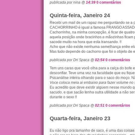
publicada por nina @
14:39
0 comentários
Quinta-feira, Janeiro 24
Recebi um mail de um rapaz me perguntando se a 
CACHORRINHO é igual a famosa FRANGO ASSAD
Cachorrinho, na minha concepção, é ficar de quatro
aquela posição onde bracinhos e mãozinhas ficam pa
sacode muito na hora que esta transando. !!
Acho que não existe nenhuma semelhança entre ela
Mas tudo depende do cachorro que foi o objeto de es
publicada por Dri Spaca @
02:54
0 comentários
Tem uns caras que você olha para a calça do bofe 
desconfiar. Teve uma vez na faculdade que eu fique
Psicanálise inteira olhando para o saco do moço. Não
Voce coloca meia ai embaixo para fazer volume no
Eu acredito que deve existir alguem nesse mundo
sacudo. e que sacão tenha outra utilidade a não ser
durante o sexo !!
publicada por Dri Spaca @
02:51
0 comentários
Quarta-feira, Janeiro 23
Eu não ligo pra tamanho de saco, é uma das coisas