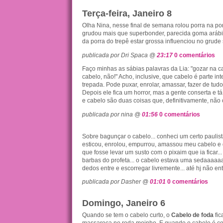
Terça-feira, Janeiro 8
Olha Nina, nesse final de semana rolou porra na po
grudou mais que superbonder, parecida goma arábic
da porra do trepê estar grossa influenciou no grud
publicada por Dri Spaca @
23:17
0 comentários
Faço minhas as sábias palavras da Lia: "gozar na c
cabelo, não!" Acho, inclusive, que cabelo é parte i
trepada. Pode puxar, enrolar, amassar, fazer de tud
Depois ele fica um horror, mas a gente conserta e tá
e cabelo são duas coisas que, definitivamente, nã
publicada por nina @
01:56
0 comentários
Sobre bagunçar o cabelo... conheci um certo pauli
esticou, enrolou, empurrou, amassou meu cabelo e 
que fosse levar um susto com o pixaim que ia ficar.
barbas do profeta... o cabelo estava uma sedaaaaa
dedos entre e escorregar livremente... até hj não ent
publicada por Dasher @
01:01
0 comentários
Domingo, Janeiro 6
Quando se tem o cabelo curto, o
Cabelo de foda
fic
massaroca no roda moinho. E quando o cabelo é c