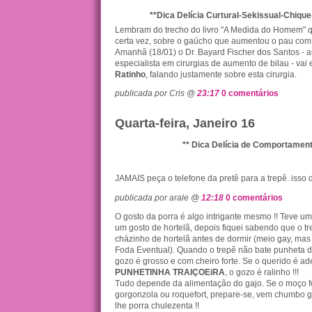
**Dica Delícia Curtural-Sekissual-Chique
Lembram do trecho do livro "A Medida do Homem" q
certa vez, sobre o gaúcho que aumentou o pau com
Amanhã (18/01) o Dr. Bayard Fischer dos Santos - aut
especialista em cirurgias de aumento de bilau - vai 
Ratinho
, falando justamente sobre esta cirurgia.
publicada por Cris @
23:17
0 comentários
Quarta-feira, Janeiro 16
** Dica Delícia de Comportament
JAMAIS peça o telefone da pretê para a trepê. isso 
publicada por arale @
12:18
0 comentários
O gosto da porra é algo intrigante mesmo !! Teve um
um gosto de hortelã, depois fiquei sabendo que o t
cházinho de hortelã antes de dormir (meio gay, mas
Foda Eventual). Quando o trepê não bate punheta 
gozo é grosso e com cheiro forte. Se o querido é ad
PUNHETINHA TRAIÇOEiRA
, o gozo é ralinho !!!
Tudo depende da alimentação do gajo. Se o moço f
gorgonzola ou roquefort, prepare-se, vem chumbo gro
lhe porra chulezenta !!