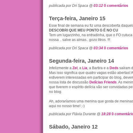
publicada por Dri Spaca @
03:12
0 comentários
Terça-feira, Janeiro 15
Esse final de semana eu fiz uma descoberta daquela
DESCOBRI QUE MEU PONTO G É NO CU
Tem um lugarzinho, na entradinha, que o FO cutuca
nossa .. salve as almas.. gozo litros. !!!
publicada por Dri Spaca @
03:34
0 comentários
Segunda-feira, Janeiro 14
Infelizmente a
Zel
, a
Lia
, a Bartira e a
Deds
saíram d
Mas isso significa que quatro vagas estão abertas! A
estiverem interessadas em participar do blog, deve
nossa lista de discussão
Delícias Friends
. As meni
que tiverem o espírito delícia vão ser convidadas pe
no blog.
Ah, adoraríamos uma menina que gosta de meninas, 
aqui no nosso time! ;-)
publicada por Flávia Durante @
18:28
0 comentári
Sábado, Janeiro 12