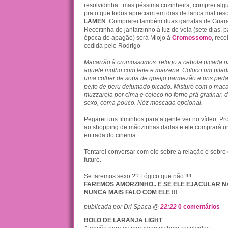
resolvidinha.. mas péssima cozinheira, comprei alg
prato que todos apreciam em dias de larica mal res
LAMEN
. Comprarei também duas garrafas de Guara
Receitinha do jantarzinho à luz de vela (sete dias,
época de apagão) será Miojo à
Cromossomo
, rece
cedida pelo Rodrigo
Macarrão à cromossomos: refogo a cebola picada n
aquele molho com leite e maizena. Coloco um pitad
uma colher de sopa de queijo parmezão e uns peda
peito de peru defumado picado. Misturo com o maca
muzzarela por cima e coloco no forno prá gratinar. d
sexo, coma pouco. Nóz moscada opcional.
Pegarei uns filminhos para a gente ver no vídeo. P
ao shopping de mãozinhas dadas e ele comprará u
entrada do cinema.
Tentarei conversar com ele sobre a relação e sobre
futuro.
Se faremos sexo ?? Lógico que não !!!!
FAREMOS AMORZINHO.. E SE ELE EJACULAR N
NUNCA MAIS FALO COM ELE !!!
publicada por Dri Spaca @
22:22
0 comentários
BOLO DE LARANJA LIGHT