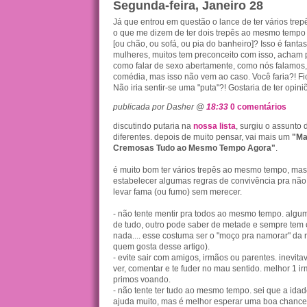
Segunda-feira, Janeiro 28
Já que entrou em questão o lance de ter vários tr
o que me dizem de ter dois trepês ao mesmo temp
[ou chão, ou sofá, ou pia do banheiro]? Isso é fanta
mulheres, muitos tem preconceito com isso, acham 
como falar de sexo abertamente, como nós falamos
comédia, mas isso não vem ao caso. Você faria?! Fi
Não iria sentir-se uma "puta"?! Gostaria de ter opiniõ
publicada por Dasher @
18:33
0 comentários
discutindo putaria na
nossa lista
, surgiu o assunto
diferentes. depois de muito pensar, vai mais um
"Ma
Cremosas Tudo ao Mesmo Tempo Agora"
.
é muito bom ter vários trepês ao mesmo tempo, mas
estabelecer algumas regras de convivência pra nã
levar fama (ou fumo) sem merecer.
- não tente mentir pra todos ao mesmo tempo. algu
de tudo, outro pode saber de metade e sempre tem 
nada.... esse costuma ser o "moço pra namorar" da r
quem gosta desse artigo).
- evite sair com amigos, irmãos ou parentes. inevit
ver, comentar e te fuder no mau sentido. melhor 1 
primos voando.
- não tente ter tudo ao mesmo tempo. sei que a id
ajuda muito, mas é melhor esperar uma boa chance 