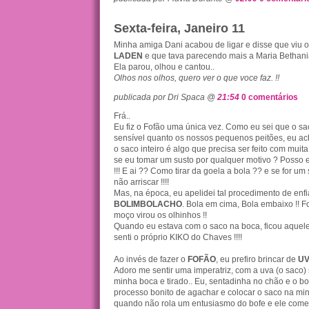
Sexta-feira, Janeiro 11
Minha amiga Dani acabou de ligar e disse que viu 
LADEN
e que tava parecendo mais a Maria Bethani
Ela parou, olhou e cantou..
Olhos nos olhos, quero ver o que voce faz. !!
publicada por Dri Spaca @
21:54
0 comentários
Frá..
Eu fiz o Fofão uma única vez. Como eu sei que o sa
sensível quanto os nossos pequenos peitões, eu ac
o saco inteiro é algo que precisa ser feito com muit
se eu tomar um susto por qualquer motivo ? Posso e
!!! E ai ?? Como tirar da goela a bola ?? e se for um
não arriscar !!!!
Mas, na época, eu apelidei tal procedimento de enfi
BOLIMBOLACHO
. Bola em cima, Bola embaixo !! 
moço virou os olhinhos !!
Quando eu estava com o saco na boca, ficou aque
senti o próprio KIKO do Chaves !!!!
Ao invés de fazer o
FOFÃO
, eu prefiro brincar de
U
Adoro me sentir uma imperatriz, com a uva (o saco
minha boca e tirado.. Eu, sentadinha no chão e o b
processo bonito de agachar e colocar o saco na minh
quando não rola um entusiasmo do bofe e ele come