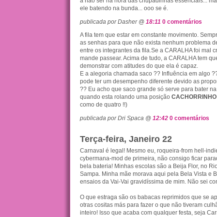
a não ser na hora das chupadinhas essenciais... ma
ele batendo na bunda... ooo se é.
publicada por Dasher @
18:11
0 comentários
A fila tem que estar em constante movimento. Sempr
as senhas para que não exista nenhum problema d
entre os integrantes da fila.Se a CARALHA foi mal c
mande passear. Acima de tudo, a CARALHA tem que
demonstrar com atitudes do que ela é capaz.
E a alegoria chamada saco ?? Influência em algo
pode ter um desempenho diferente devido as propor
?? Eu acho que saco grande só serve para bater n
quando esta rolando uma posição
CACHORRINHO
como de quatro !!)
publicada por Dri Spaca @
12:42
0 comentários
Terça-feira, Janeiro 22
Carnaval é legal! Mesmo eu, roqueira-from hell-indi
cybermana-mod de primeira, não consigo ficar par
bela bateria! Minhas escolas são a Beija Flor, no Rio
Sampa. Minha mãe morava aqui pela Bela Vista e Bi
ensaios da Vai-Vai gravidíssima de mim. Não sei com
O que estraga são os babacas reprimidos que se ap
otras cositas más para fazer o que não tiveram culh
inteiro! Isso que acaba com qualquer festa, seja C