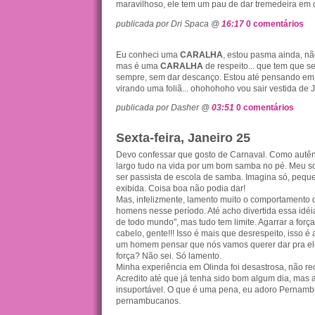
maravilhoso, ele tem um pau de dar tremedeira em q
publicada por Dri Spaca @
16:17
0 comentários
Eu conheci uma
CARALHA
, estou pasma ainda, nã
mas é uma
CARALHA
de respeito... que tem que s
sempre, sem dar descanço. Estou até pensando em 
virando uma foliã... ohohohoho vou sair vestida de
publicada por Dasher @
03:51
0 comentários
Sexta-feira, Janeiro 25
Devo confessar que gosto de Carnaval. Como autênt
largo tudo na vida por um bom samba no pé. Meu so
ser passista de escola de samba. Imagina só, peque
exibida. Coisa boa não podia dar!
Mas, infelizmente, lamento muito o comportamento 
homens nesse período. Até acho divertida essa idé
de todo mundo", mas tudo tem limite. Agarrar a força
cabelo, gente!!! Isso é mais que desrespeito, isso é
um homem pensar que nós vamos querer dar pra el
força? Não sei. Só lamento.
Minha experiência em Olinda foi desastrosa, não 
Acredito até que já tenha sido bom algum dia, mas 
insuportável. O que é uma pena, eu adoro Pernamb
pernambucanos.