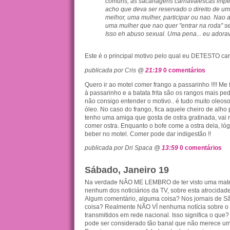
comuns, as sacanagens carnavalescas imp
acho que deva ser reservado o direito de u
melhor, uma mulher, participar ou nao. Nao a
uma mulher que nao quer "entrar na roda" se
Isso eh abuso sexual. Uma pena... eu adora
Este é o principal motivo pelo qual eu DETESTO car
publicada por Cris @
21:19
0 comentários
Quero ir ao motel comer frango a passarinho !!!! Me
à passarinho e a batata frita são os rangos mais pe
não consigo entender o motivo.. é tudo muito oleoso
óleo. No caso do frango, fica aquele cheiro de alho p
tenho uma amiga que gosta de ostra gratinada, vai 
comer ostra. Enquanto o bofe come a ostra dela, lógic
beber no motel. Comer pode dar indigestão !!
publicada por Dri Spaca @
13:59
0 comentários
Sábado, Janeiro 19
Na verdade NÃO ME LEMBRO de ter visto uma maté
nenhum dos noticiários da TV, sobre esta atrocidade
Algum comentário, alguma coisa? Nos jornais de S
coisa? Realmente NÃO VÍ nenhuma notícia sobre o f
transmitidos em rede nacional. Isso significa o que? 
pode ser considerado tão banal que não merece u