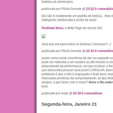
festinha de aniversário.
publicada por Flávia Durante @
23:12
0 comentári
Ela não é exatamente um padrão de beleza... Mas é
inteligente, desbocada e podre de sexy!
Penélope
Nova
, a Betty Page do século XXI.
Será que ela topa entrar no Delícias Cremosas? ;-)
publicada por Flávia Durante @
22:10
0 comentári
assim como existe uma forma de dar um upgrade 
pode ser reduzida a um caralho ou até mesmo a um
dependendo da performance, um pau inviável. é fáci
que demonstra possuir uma jovem CARALHA, talent
problema é que o fofo é engraçado e fode bem, ma
mancadas primárias de comportamento, do tipo trist
amigos. o que fazer com o moço?
deixe a fila andar
tudo.
publicada por arale @
02:39
0 comentários
Segunda-feira, Janeiro 21