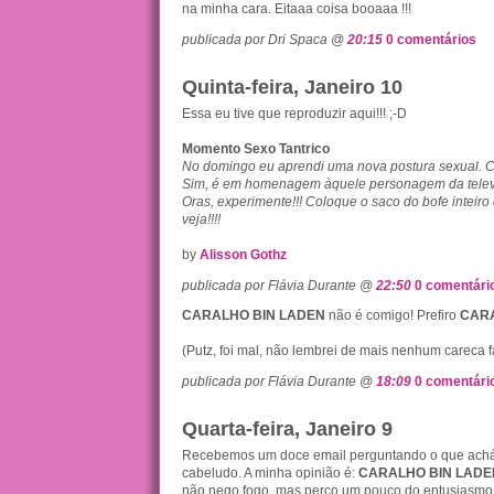
na minha cara. Eitaaa coisa booaaa !!!
publicada por Dri Spaca @
20:15
0 comentários
Quinta-feira, Janeiro 10
Essa eu tive que reproduzir aqui!!! ;-D
Momento Sexo Tantrico
No domingo eu aprendi uma nova postura sexual. C
Sim, é em homenagem àquele personagem da televi
Oras, experimente!!! Coloque o saco do bofe inteiro
veja!!!!
by
Alisson Gothz
publicada por Flávia Durante @
22:50
0 comentári
CARALHO BIN LADEN
não é comigo! Prefiro
CAR
(Putz, foi mal, não lembrei de mais nenhum careca f
publicada por Flávia Durante @
18:09
0 comentári
Quarta-feira, Janeiro 9
Recebemos um doce email perguntando o que ach
cabeludo. A minha opinião é:
CARALHO BIN LADE
não nego fogo, mas perco um pouco do entusiasmo