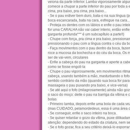
veiona da parte inferior. Lamba vigorosamente alg
comece a chupar a parte inferior do pau por toda a 
cima, pra baixo, pra cima, pra baixo...
- Se o pau estiver bem duro, bata-o na sua língua (p
boca escancarada, bata na cara, esfregue na cara...
- Proteja os dentes com os lábios e enfie o pau intei
for uma CARALHA não vai caber interio, então enfie
garganta profunda*** é um subcapítulo a parte!!)
- Chupe com força, pra cima e pra baixo, pressionan
pressionando o pau com a língua contra o céu da b
- Faça movimentos com o pau dentro da boca, faze
roce a mucosa da bochecha e do céu da boca. Os
ser de vai-vem, circulares
- Enfie a cabeça do pau na garganta e aperte a ca
como se fosse engoli-la
- Chupe o pau vigorosamente, em movimentos ritma
cabeça, usando também a mão, masturbando o fofo.
sentido contrário da mão (quando sua boca for par
massageia o pau puxando pra baixo, e vice-versa)
- Se até aqui o fofo (milagrosamente) ainda não goz
o saco do moço: deite o pau na barriga da vítima e 
bolas
- Primeiro lamba, depois enfie uma bola de cada v
(mas CUIDADO, pelamordedeus, essa é uma área dili
- Se conseguir, enfie o saco inteiro na boca.
- Se quiser retardar o gozo da vítima, puxe dilikad
atenção: dependendo do estado da criatura, nem s
- Se o fofo gozar, fica a seu critério deixá-lo esporr