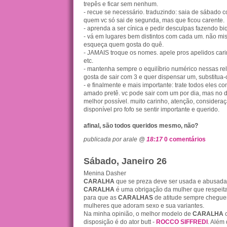
trepês e ficar sem nenhum.
- recue se necessário. traduzindo: saia de sábado 
quem vc só sai de segunda, mas que ficou carente.
- aprenda a ser cínica e pedir desculpas fazendo bi
- vá em lugares bem distintos com cada um. não mis
esqueça quem gosta do quê.
- JAMAIS troque os nomes. apele pros apelidos cari
etc.
- mantenha sempre o equilíbrio numérico nessas rel
gosta de sair com 3 e quer dispensar um, substitua-o
- e finalmente e mais importante: trate todos eles c
amado pretê. vc pode sair com um por dia, mas no d
melhor possível. muito carinho, atenção, considera
disponível pro fofo se sentir importante e querido.
afinal, são todos queridos mesmo, não?
publicada por arale @
18:17
0 comentários
Sábado, Janeiro 26
Menina Dasher
CARALHA
que se preza deve ser usada e abusada..
CARALHA
é uma obrigação da mulher que respeita 
para que as
CARALHAS
de atitude sempre chegu
mulheres que adoram sexo e sua variantes.
Na minha opinião, o melhor modelo de
CARALHA
c
disposição é do ator butt -
ROCCO SIFFREDI
. Além 