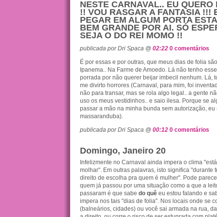
NESTE CARNAVAL.. EU QUERO
!! VOU RASGAR A FANTASIA !!!
PEGAR EM ALGUM PORTA EST
BEM GRANDE POR AI. SÓ ESP
SEJA O DO REI MOMO !!
publicada por Dri Spaca @
02:22
0 comentários
É por essas e por outras, que meus dias de folia 
Ipanema.. Na Farme de Amoedo. Lá não tenho esse
porrada por não querer beijar imbecil nenhum. Lá, t
me divirto horrores (Carnaval, para mim, foi inventad
não para transar, mas se rola algo legal.. a gente nã
uso os meus vestidinhos.. e saio ilesa. Porque se 
passar a mão na minha bunda sem autorização, eu 
massaranduba).
publicada por Dri Spaca @
00:12
0 comentários
Domingo, Janeiro 20
Infelizmente no Carnaval ainda impera o clima "est
molhar". Em outras palavras, isto significa "durante 
direito de escolha pra quem é mulher". Pode parec
quem já passou por uma situação como a que a leit
passaram é que sabe
do quê
eu estou falando e sa
impera nos tais "dias de folia". Nos locais onde se c
(balneários, cidades) ou você sai armada na rua, da
a direito, ou corre o risco de ser estuprada com plat