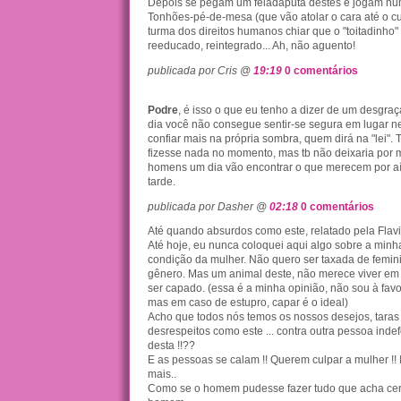
Depois se pegam um feladaputa destes e jogam num
Tonhões-pé-de-mesa (que vão atolar o cara até o cu 
turma dos direitos humanos chiar que o "toitadinho"
reeducado, reintegrado... Ah, não aguento!
publicada por Cris @
19:19
0 comentários
Podre
, é isso o que eu tenho a dizer de um desgra
dia você não consegue sentir-se segura em lugar 
confiar mais na própria sombra, quem dirá na "lei"
fizesse nada no momento, mas tb não deixaria por 
homens um dia vão encontrar o que merecem por aí
tarde.
publicada por Dasher @
02:18
0 comentários
Até quando absurdos como este, relatado pela Flavi
Até hoje, eu nunca coloquei aqui algo sobre a minh
condição da mulher. Não quero ser taxada de femini
gênero. Mas um animal deste, não merece viver em
ser capado. (essa é a minha opinião, não sou à fav
mas em caso de estupro, capar é o ideal)
Acho que todos nós temos os nossos desejos, taras 
desrespeitos como este ... contra outra pessoa ind
desta !!??
E as pessoas se calam !! Querem culpar a mulher !! 
mais..
Como se o homem pudesse fazer tudo que acha certo