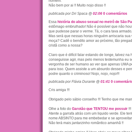
homem.
Não bem por ai !! Muito nojo disso !!
publicada por Dri Spaca @
02:06
0 comentários
Essa
história do abuso sexual no metrô de São Pa
estômago embrulhado! Não é possível que não ho
que pudesse parar o verme. Tá, o cara tava armado, 
Mas será que nessas horas ninguém arriscaria sua v
moça? Cadê o bendito amor ao próximo, tão preg
cristã como a nossa?
Claro que é difícil falar estando de longe, talvez na
conseguisse agir, mas pelo menos testemunha eu se
vergonha de ser humano ao ver que apenas UMA pe
para isso. Quem assiste a um absurdo desses e pe
podre quanto o criminoso! Nojo, nojo, nojo!!!
publicada por Flávia Durante @
01:41
0 comentári
Cris amiga !!!
Obrigado pelo sábio conselho !!! Tenho que me mant
Olhe a foto do
Garotão que TENTOU me possuir
!!!
Atente a garrafa atrás com um liquido verde. Ele tent
nome ABSINTO para me embebedar e se aproveitar
Não terá mais jantarzinho romântico amanhã !!