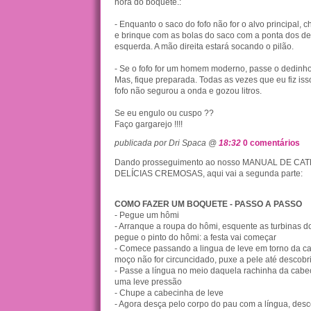
hora do boquete.:
- Enquanto o saco do fofo não for o alvo principal,
e brinque com as bolas do saco com a ponta dos d
esquerda. A mão direita estará socando o pilão.
- Se o fofo for um homem moderno, passe o dedinho
Mas, fique preparada. Todas as vezes que eu fiz isso,
fofo não segurou a onda e gozou litros.
Se eu engulo ou cuspo ??
Faço gargarejo !!!!
publicada por Dri Spaca @
18:32
0 comentários
Dando prosseguimento ao nosso MANUAL DE C
DELÍCIAS CREMOSAS, aqui vai a segunda parte:
COMO FAZER UM BOQUETE - PASSO A PASSO
- Pegue um hômi
- Arranque a roupa do hômi, esquente as turbinas do
pegue o pinto do hômi: a festa vai começar
- Comece passando a lingua de leve em torno da ca
moço não for circuncidado, puxe a pele até descobrir
- Passe a língua no meio daquela rachinha da cabe
uma leve pressão
- Chupe a cabecinha de leve
- Agora desça pelo corpo do pau com a língua, des