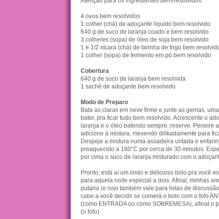
Atenção para os ingredientes bem-resolvidos:
4 ovos bem resolvidos
1 colher (chá) de adoçante líquido bem resolvido
640 g de suco de laranja coado e bem resolvido
3 colheres (sopa) de óleo de soja bem resolvido
1 e 1/2 xícara (chá) de farinha de trigo bem resolvid
1 colher (sopa) de fermento em pó bem resolvido
Cobertura
640 g de suco de laranja bem resolvida
1 sachê de adoçante bem resolvido
Modo de Preparo
Bata as claras em neve firme e junte as gemas, um
bater, pra ficar tudo bem resolvido. Acrescente o ad
laranja e o óleo batendo sempre; reserve. Peneire a
adicione à mistura, mexendo dilikadamente para fic
Despeje a mistura numa assadeira untada e enfari
preaquecido a 180°C por cerca de 30 minutos. Esper
por cima o suco de laranja misturado com o adoçant
Pronto, está aí um lindo e delicioso bolo pra você e
para aquela noite especial a dois. Afinal, minhas a
putaria (e isso também vale para listas de discussã
cabe a você decidir se comerá o bolo com o fofo 
(como ENTRADA ou como SOBREMESA), afinal o pra
(o fofo).