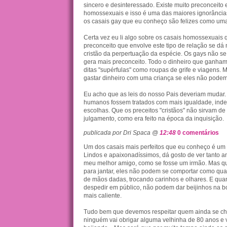
sincero e desinteressado. Existe muito preconceito
homossexuais e isso é uma das maiores ignorâncias
os casais gay que eu conheço são felizes como uma
Certa vez eu li algo sobre os casais homossexuais 
preconceito que envolve este tipo de relação se dá 
cristão da perpertuação da espécie. Os gays não se
gera mais preconceito. Todo o dinheiro que ganham
ditas "supérfulas" como roupas de grife e viagens.
gastar dinheiro com uma criança se eles não pode
Eu acho que as leis do nosso Pais deveriam mudar.
humanos fossem tratados com mais igualdade, ind
escolhas. Que os preceitos "cristãos" não sirvam de
julgamento, como era feito na época da inquisição.
publicada por Dri Spaca @
12:48
0 comentários
Um dos casais mais perfeitos que eu conheço é um
Lindos e apaixonadíssimos, dá gosto de ver tanto a
meu melhor amigo, como se fosse um irmão. Mas qu
para jantar, eles não podem se comportar como qual
de mãos dadas, trocando carinhos e olhares. E qu
despedir em público, não podem dar beijinhos na 
mais caliente.
Tudo bem que devemos respeitar quem ainda se cho
ninguém vai obrigar alguma velhinha de 80 anos e 