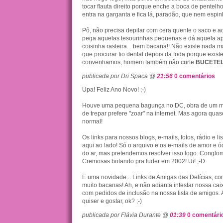
tocar flauta direito porque enche a boca de pentelh
entra na garganta e fica lá, paradão, que nem espin
Pô, não precisa depilar com cera quente o saco e a
pega aquelas tesourinhas pequenas e dá aquela ap
coisinha rasteira... bem bacana!! Não existe nada 
que procurar fio dental depois da foda porque exist
convenhamos, homem também não curte
BUCETE
publicada por Dri Spaca @
21:56
0 comentários
Upa! Feliz Ano Novo! ;-)
Houve uma pequena bagunça no DC, obra de um ma
de trepar prefere "zoar" na internet. Mas agora quas
normal!
Os links para nossos blogs, e-mails, fotos, rádio e 
aqui ao lado! Só o arquivo e os e-mails de amor e ó
do ar, mas pretendemos resolver isso logo. Conglo
Cremosas botando pra fuder em 2002! Ui! ;-D
E uma novidade... Links de Amigas das Delícias, c
muito bacanas! Ah, e não adianta infestar nossa c
com pedidos de inclusão na nossa lista de amigos.
quiser e gostar, ok? ;-)
publicada por Flávia Durante @
01:39
0 comentári