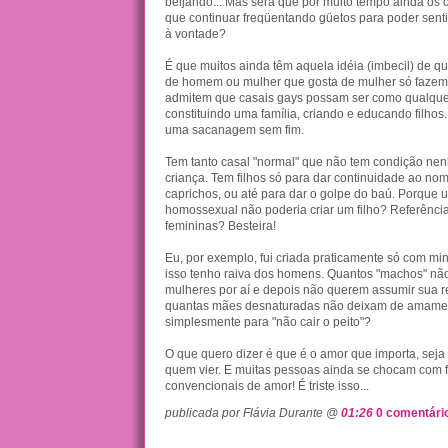
beijando... Mas será que por muito tempo ainda os c
que continuar freqüentando güetos para poder sent
à vontade?
É que muitos ainda têm aquela idéia (imbecil) de 
de homem ou mulher que gosta de mulher só fazem 
admitem que casais gays possam ser como qualque
constituindo uma família, criando e educando filho
uma sacanagem sem fim.
Tem tanto casal "normal" que não tem condição ne
criança. Tem filhos só para dar continuidade ao nom
caprichos, ou até para dar o golpe do baú. Porque 
homossexual não poderia criar um filho? Referênci
femininas? Besteira!
Eu, por exemplo, fui criada praticamente só com m
isso tenho raiva dos homens. Quantos "machos" n
mulheres por aí e depois não querem assumir sua 
quantas mães desnaturadas não deixam de amament
simplesmente para "não cair o peito"?
O que quero dizer é que é o amor que importa, seja
quem vier. E muitas pessoas ainda se chocam com 
convencionais de amor! É triste isso...
publicada por Flávia Durante @
01:26
0 comentári