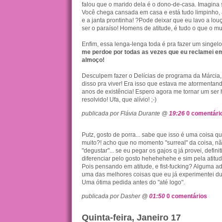
falou que o marido dela é o dono-de-casa. Imagina 
Você chega cansada em casa e está tudo limpinho,
e a janta prontinha! ?Pode deixar que eu lavo a lo
ser o paraíso! Homens de atitude, é tudo o que o m
Enfim, essa lenga-lenga toda é pra fazer um singel
me perdoe por todas as vezes que eu reclamei em
almoço!
Desculpem fazer o Delícias de programa da Márcia,
disso pra viver! Era isso que estava me atormenta
anos de existência! Espero agora me tornar um se
resolvido! Ufa, que alívio! ;-)
publicada por Flávia Durante @
19:26
0 comentári
Putz, gosto de porra... sabe que isso é uma coisa 
muito?! acho que no momento "surreal" da coisa, 
"degustar"... se eu pegar os gajos q já provei, defin
diferenciar pelo gosto hehehehehe e sim pela atitud
Pois pensando em atitude, e fist-fucking? Alguma ad
uma das melhores coisas que eu já experimentei d
Uma ótima pedida antes do "até logo".
publicada por Dasher @
01:50
0 comentários
Quinta-feira, Janeiro 17