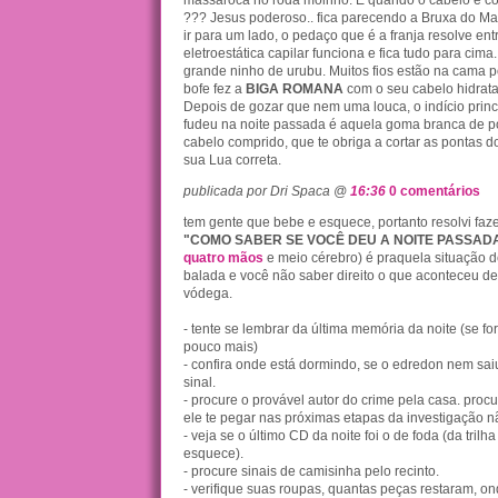
??? Jesus poderoso.. fica parecendo a Bruxa do Mar !
ir para um lado, o pedaço que é a franja resolve ent
eletroestática capilar funciona e fica tudo para cima
grande ninho de urubu. Muitos fios estão na cama p
bofe fez a
BIGA ROMANA
com o seu cabelo hidrat
Depois de gozar que nem uma louca, o indício princ
fudeu na noite passada é aquela goma branca de p
cabelo comprido, que te obriga a cortar as pontas d
sua Lua correta.
publicada por Dri Spaca @
16:36
0 comentários
tem gente que bebe e esquece, portanto resolvi fa
"COMO SABER SE VOCÊ DEU A NOITE PASSAD
quatro mãos
e meio cérebro) é praquela situação d
balada e você não saber direito o que aconteceu de
vódega.
- tente se lembrar da última memória da noite (se fo
pouco mais)
- confira onde está dormindo, se o edredon nem sai
sinal.
- procure o provável autor do crime pela casa. pro
ele te pegar nas próximas etapas da investigação nã
- veja se o último CD da noite foi o de foda (da tril
esquece).
- procure sinais de camisinha pelo recinto.
- verifique suas roupas, quantas peças restaram, o