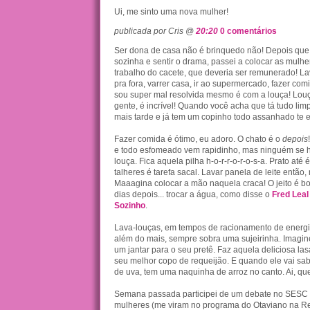
Ui, me sinto uma nova mulher!
publicada por Cris @
20:20
0 comentários
Ser dona de casa não é brinquedo não! Depois que
sozinha e sentir o drama, passei a colocar as mulh
trabalho do cacete, que deveria ser remunerado! Lav
pra fora, varrer casa, ir ao supermercado, fazer com
sou super mal resolvida mesmo é com a louça! Lou
gente, é incrível! Quando você acha que tá tudo limpo
mais tarde e já tem um copinho todo assanhado te 
Fazer comida é ótimo, eu adoro. O chato é o
depois
e todo esfomeado vem rapidinho, mas ninguém se ha
louça. Fica aquela pilha h-o-r-r-o-r-o-s-a. Prato até é
talheres é tarefa sacal. Lavar panela de leite então,
Maaagina colocar a mão naquela craca! O jeito é bo
dias depois... trocar a água, como disse o
Fred Leal
Sozinho
.
Lava-louças, em tempos de racionamento de energi
além do mais, sempre sobra uma sujeirinha. Imagin
um jantar para o seu pretê. Faz aquela deliciosa la
seu melhor copo de requeijão. E quando ele vai sa
de uva, tem uma naquinha de arroz no canto. Ai, qu
Semana passada participei de um debate no SESC 
mulheres (me viram no programa do Otaviano na R