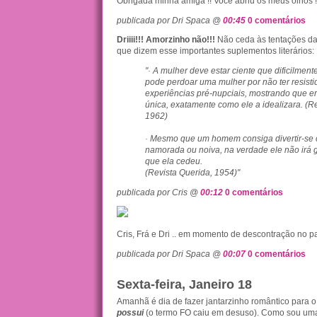
Obrigada minha amiga !! Voce abriu os meus olhos !
publicada por Dri Spaca @
00:45
0 comentários
Driiii!!! Amorzinho não!!!
Não ceda às tentações da 
que dizem esse importantes suplementos literários:
"· A mulher deve estar ciente que dificilme
pode perdoar uma mulher por não ter resisti
experiências pré-nupciais, mostrando que er
única, exatamente como ele a idealizara. (Re
1962)
· Mesmo que um homem consiga divertir-se
namorada ou noiva, na verdade ele não irá g
que ela cedeu.
(Revista Querida, 1954)"
publicada por Cris @
00:12
0 comentários
Cris, Frá e Dri .. em momento de descontração no p
publicada por Dri Spaca @
00:07
0 comentários
Sexta-feira, Janeiro 18
Amanhã é dia de fazer jantarzinho romântico para 
possui
(o termo FO caiu em desuso). Como sou u