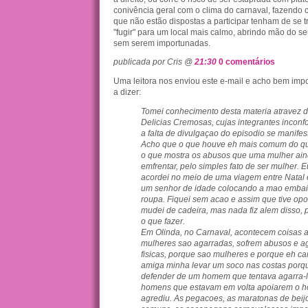
conivência geral com o clima do carnaval, fazendo
que não estão dispostas a participar tenham de se 
"fugir" para um local mais calmo, abrindo mão do seu 
sem serem importunadas.
publicada por Cris @
21:30
0 comentários
Uma leitora nos enviou este e-mail e acho bem impo
a dizer:
Tomei conhecimento desta materia atravez d
Delicias Cremosas, cujas integrantes incon
a falta de divulgaçao do episodio se manifes
Acho que o que houve eh mais comum do qu
o que mostra os abusos que uma mulher ai
emfrentar, pelo simples fato de ser mulher.
acordei no meio de uma viagem entre Natal 
um senhor de idade colocando a mao emba
roupa. Fiquei sem acao e assim que tive op
mudei de cadeira, mas nada fiz alem disso, 
o que fazer.
Em Olinda, no Carnaval, acontecem coisas 
mulheres sao agarradas, sofrem abusos e a
fisicas, porque sao mulheres e porque eh ca
amiga minha levar um soco nas costas porqu
defender de um homem que tentava agarra-la
homens que estavam em volta apoiarem o 
agrediu. As pegacoes, as maratonas de beij