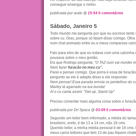
conseguir enxergar o ninho.
publicada por arale @
15:54
0 comentários
Sábado, Janeiro 5
Todo mundo me pergunta por que eu escrevo tanto 
sobre cu. Oras, porque só falam disso comigo. Olha
num chat animado entre eu e meus comparsas cario
Falo para eles de que eu estava com uma calcinha 
pousava sobre o meu grelão.
Eis que Rodrigo pergunta:
"O TAZ num vai morder 
Nem fazer
furacão no meu cu".
Parei e pensei comigo. Que porra é essa de furacã
pergunto se ele é adepto disso e ele responde:
Nem pensar! Essa parada enrola os pentelhos do c
Marley tá agarrado na tua bunda!
Aí o cu canta assim: "Get up, Stand Up"
Preciso comentar mais alguma coisa sobre o furacã
publicada por Dri Spaca @
03:09
0 comentários
Segundo um leitor bem informado, a média do tama
brasileiro, ereto, é de 13 a 14 cm, não 18 cms.
Querido leitor, a minha média pessoal é de 18 cms.
meus caros leitores que tem 13 de pau fiquem chat