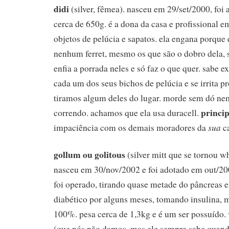
didi
(silver, fêmea). nasceu em 29/set/2000, foi
cerca de 650g. é a dona da casa e profissional e
objetos de pelúcia e sapatos. ela engana porque
nenhum ferret, mesmo os que são o dobro dela, 
enfia a porrada neles e só faz o que quer. sabe 
cada um dos seus bichos de pelúcia e se irrita
tiramos algum deles do lugar. morde sem dó nem
princip
correndo. achamos que ela usa duracell.
sua
impaciência com os demais moradores da
c
gollum ou golitous
(silver mitt que se tornou w
nasceu em 30/nov/2002 e foi adotado em out/200
foi operado, tirando quase metade do pâncreas 
diabético por alguns meses, tomando insulina, 
100%. pesa cerca de 1,3kg e é um ser possuído.
(que nós não damos, mas ele sempre sabe quand