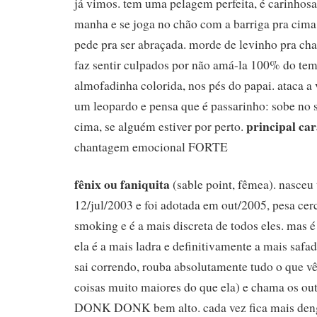
já vimos. tem uma pelagem perfeita, é carinhosa
manha e se joga no chão com a barriga pra cima.
pede pra ser abraçada. morde de levinho pra ch
faz sentir culpados por não amá-la 100% do t
almofadinha colorida, nos pés do papai. ataca a
um leopardo e pensa que é passarinho: sobe no so
principal car
cima, se alguém estiver por perto.
chantagem emocional FORTE
fênix ou faniquita
(sable point, fêmea). nasce
12/jul/2003 e foi adotada em out/2005, pesa cer
smoking e é a mais discreta de todos eles. mas é 
ela é a mais ladra e definitivamente a mais safa
sai correndo, rouba absolutamente tudo o que vê 
coisas muito maiores do que ela) e chama os ou
DONK DONK bem alto. cada vez fica mais dengo