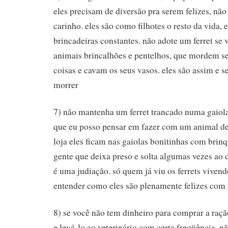
eles precisam de diversão pra serem felizes, não
carinho. eles são como filhotes o resto da vid
brincadeiras constantes. não adote um ferret se 
animais brincalhões e pentelhos, que mordem s
coisas e cavam os seus vasos. eles são assim e 
morrer
7) não mantenha um ferret trancado numa gaiola,
que eu posso pensar em fazer com um animal des
loja eles ficam nas gaiolas bonitinhas com brin
gente que deixa preso e solta algumas vezes ao 
é uma judiação. só quem já viu os ferrets vivend
entender como eles são plenamente felizes com 
8) se você não tem dinheiro para comprar a ração
e levá-lo ao veterinário com certa freqüência, nã