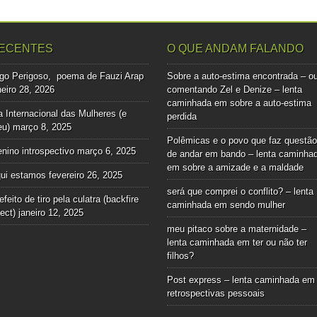
ECENTES
O QUE ANDAM FALANDO
go Perigoso, poema de Fauzi Arap
Sobre a auto-estima encontrada – o
neiro 28, 2026
comentando Zel e Denize – lenta
caminhada
em
sobre a auto-estima
a Internacional das Mulheres (e
perdida
u)
março 8, 2025
Polêmicas e o povo que faz questão
nino introspectivo
março 6, 2025
de andar em bando – lenta caminha
em
sobre a amizade e a maldade
ui estamos
fevereiro 26, 2025
será que comprei o conflito? – lenta
efeito de tiro pela culatra (backfire
caminhada
em
sendo mulher
fect)
janeiro 12, 2025
meu pitaco sobre a maternidade –
lenta caminhada
em
ter ou não ter
filhos?
Post express – lenta caminhada
em
retrospectivas pessoais