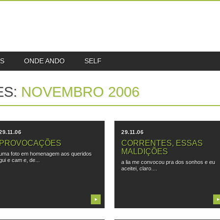
S
ONDE ANDO
SELF
ES:
NOVEMBRO 2006
29.11.06
29.11.06
PROVOCAÇÕES
CORRENTES, ESSAS
MALDIÇÕES
uma foto em homenagem aos queridos
gui e cam e, de...
a lia me convocou pra dos sonhos e eu
aceitei, claro....
▶
▶