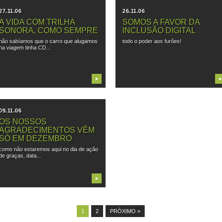
27.11.06
26.11.06
A VIDA COM TRILHA
SOMOS A FAVOR DA
SONORA, COMO SEMPRE
INCLUSÃO DIGITAL
não sabíamos que o carro que alugamos
todo o poder aos furões!
na viagem tinha CD...
▶
▶
09.11.06
OS NOSSOS
AGRADECIMENTOS VÊM
SÓ EM DEZEMBRO
como não estaremos aqui no dia de ação
de graças, data...
▶
1
2
PRÓXIMO »