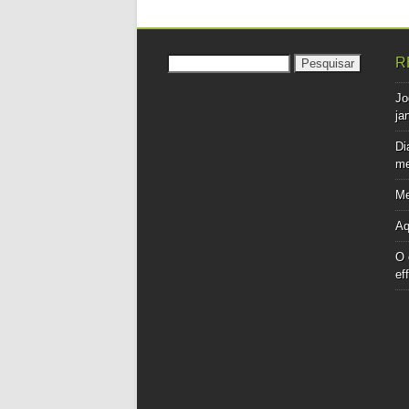
Pesquisar
R
por:
Jo
ja
Di
me
Me
Aq
O 
ef