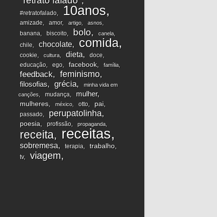
"retrato falado"
10anos
#retratofalado
amizade
amor
artigo
asnos
bolo
banana
biscoito
canela
comida
chocolate
chile
dieta
cookie
doce
cultura
facebook
educação
ego
família
feminismo
feedback
grécia
filosofias
minha vida em
mulher
mudança
canções
mulheres
pai
otto
méxico
perupatolinha
passado
poesia
profissão
propaganda
receitas
receita
sobremesa
trabalho
terapia
viagem
tv