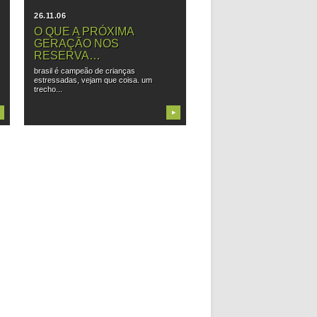
26.11.06
O QUE A PRÓXIMA
GERAÇÃO NOS
RESERVA…
brasil é campeão de crianças
estressadas, vejam que coisa. um
trecho...
▶