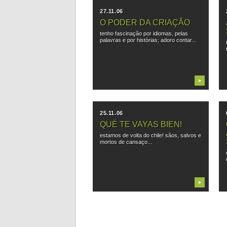
27.11.06
O PODER DA CRIAÇÃO
tenho fascinação por idiomas, pelas
palavras e por histórias; adoro contar...
▶
25.11.06
QUÉ TE VAYAS BIEN!
estamos de volta do chile! sãos, salvos e
mortos de cansaço...
▶