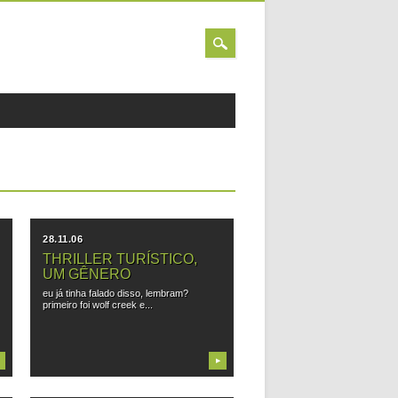
28.11.06
THRILLER TURÍSTICO,
UM GÊNERO
eu já tinha falado disso, lembram?
primeiro foi wolf creek e...
▶