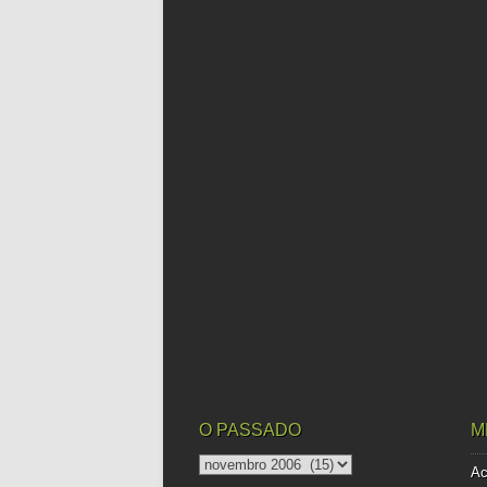
O PASSADO
M
o
Ac
passado