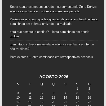
Sobre a auto-estima encontrada – ou comentando Zel e Denize
– lenta caminhada
em
sobre a auto-estima perdida
Polêmicas e o povo que faz questão de andar em bando – lenta
caminhada
em
sobre a amizade e a maldade
será que comprei o conflito? – lenta caminhada
em
sendo
mulher
meu pitaco sobre a maternidade – lenta caminhada
em
ter ou
não ter filhos?
Post express – lenta caminhada
em
retrospectivas pessoais
AGOSTO 2026
S
T
Q
Q
S
S
D
1
2
3
4
5
6
7
8
9
10
11
12
13
14
15
16
17
18
19
20
21
22
23