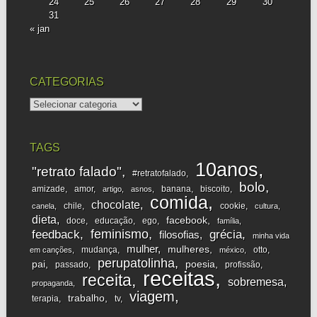
24
25
26
27
28
29
30
31
« jan
CATEGORIAS
categorias
TAGS
10anos
"retrato falado"
#retratofalado
bolo
amizade
amor
banana
biscoito
artigo
asnos
comida
chocolate
chile
cookie
canela
cultura
dieta
facebook
doce
educação
ego
família
feminismo
feedback
grécia
filosofias
minha vida
mulher
mulheres
mudança
otto
em canções
méxico
perupatolinha
pai
poesia
passado
profissão
receitas
receita
sobremesa
propaganda
viagem
trabalho
terapia
tv