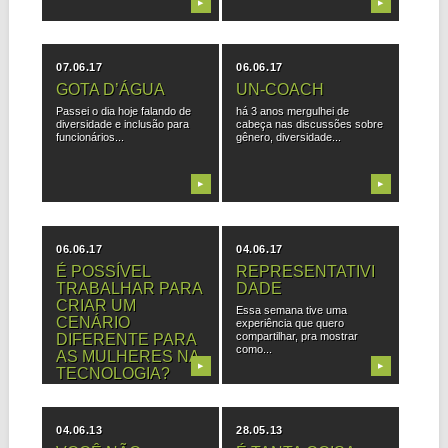
▶
▶
07.06.17
06.06.17
GOTA D’ÁGUA
UN-COACH
Passei o dia hoje falando de
há 3 anos mergulhei de
diversidade e inclusão para
cabeça nas discussões sobre
funcionários...
gênero, diversidade...
▶
▶
06.06.17
04.06.17
É POSSÍVEL
REPRESENTATIVI
TRABALHAR PARA
DADE
CRIAR UM
Essa semana tive uma
CENÁRIO
experiência que quero
compartilhar, pra mostrar
DIFERENTE PARA
como...
AS MULHERES NA
▶
▶
TECNOLOGIA?
(pergunta feita pelas moças
do UPIT) Entendo que
existem algumas...
04.06.13
28.05.13