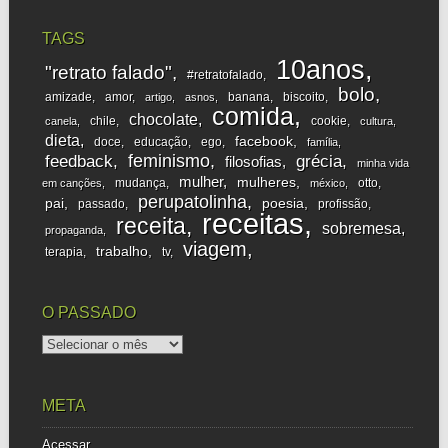
TAGS
10anos
"retrato falado"
#retratofalado
bolo
amizade
amor
banana
biscoito
artigo
asnos
comida
chocolate
chile
cookie
canela
cultura
dieta
facebook
doce
educação
ego
família
feminismo
feedback
grécia
filosofias
minha vida
mulher
mulheres
mudança
otto
em canções
méxico
perupatolinha
pai
poesia
passado
profissão
receitas
receita
sobremesa
propaganda
viagem
trabalho
terapia
tv
O PASSADO
o
passado
META
Acessar