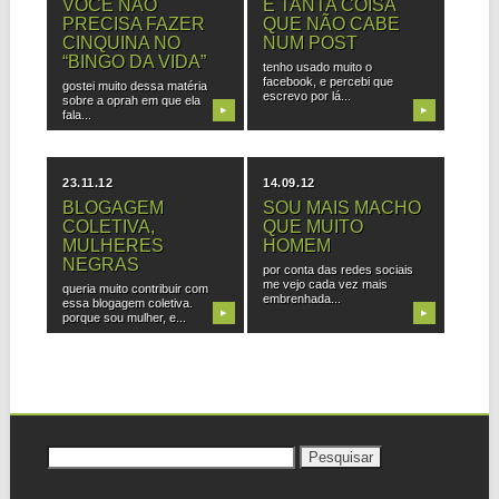
VOCÊ NÃO
É TANTA COISA
PRECISA FAZER
QUE NÃO CABE
CINQUINA NO
NUM POST
“BINGO DA VIDA”
tenho usado muito o
facebook, e percebi que
gostei muito dessa matéria
escrevo por lá...
sobre a oprah em que ela
▶
▶
fala...
23.11.12
14.09.12
BLOGAGEM
SOU MAIS MACHO
COLETIVA,
QUE MUITO
MULHERES
HOMEM
NEGRAS
por conta das redes sociais
me vejo cada vez mais
queria muito contribuir com
embrenhada...
essa blogagem coletiva.
▶
▶
porque sou mulher, e...
Pesquisar
por: