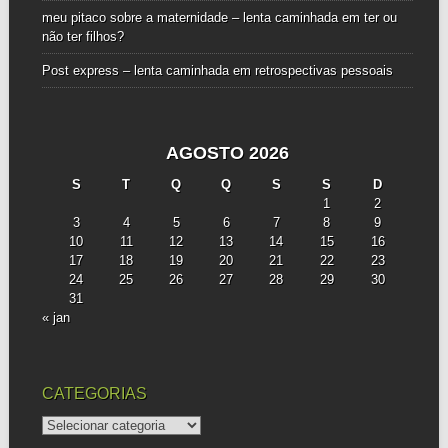
meu pitaco sobre a maternidade – lenta caminhada
em
ter ou
não ter filhos?
Post express – lenta caminhada
em
retrospectivas pessoais
AGOSTO 2026
S
T
Q
Q
S
S
D
1
2
3
4
5
6
7
8
9
10
11
12
13
14
15
16
17
18
19
20
21
22
23
24
25
26
27
28
29
30
31
« jan
CATEGORIAS
categorias