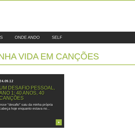
S
ONDE ANDO
SELF
NHA VIDA EM CANÇÕES
24.09.12
UM DESAFIO PESSOAL,
ANO 1: 40 ANOS, 40
CANÇÕES
esse “desafio” saiu da minha própria
cabeça hoje enquanto estava no...
▶