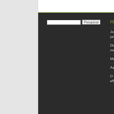
Pesquisar
R
por:
Jo
ja
Di
me
Me
Aq
O 
ef