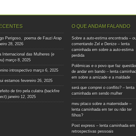
ECENTES
O QUE ANDAM FALANDO
go Perigoso, poema de Fauzi Arap
Sobre a auto-estima encontrada – o
neiro 28, 2026
comentando Zel e Denize – lenta
caminhada
em
sobre a auto-estima
a Internacional das Mulheres (e
perdida
u)
março 8, 2025
Polêmicas e o povo que faz questão
nino introspectivo
março 6, 2025
de andar em bando – lenta caminha
em
sobre a amizade e a maldade
ui estamos
fevereiro 26, 2025
será que comprei o conflito? – lenta
efeito de tiro pela culatra (backfire
caminhada
em
sendo mulher
fect)
janeiro 12, 2025
meu pitaco sobre a maternidade –
lenta caminhada
em
ter ou não ter
filhos?
Post express – lenta caminhada
em
retrospectivas pessoais