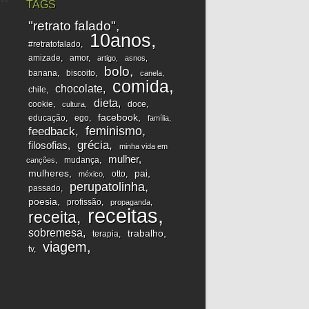
TAGS
"retrato falado"
10anos
#retratofalado
amizade
amor
artigo
asnos
bolo
banana
biscoito
canela
comida
chocolate
chile
dieta
cookie
doce
cultura
facebook
educação
ego
família
feminismo
feedback
grécia
filosofias
minha vida em
mulher
mudança
canções
mulheres
pai
otto
méxico
perupatolinha
passado
poesia
profissão
propaganda
receitas
receita
sobremesa
trabalho
terapia
viagem
tv