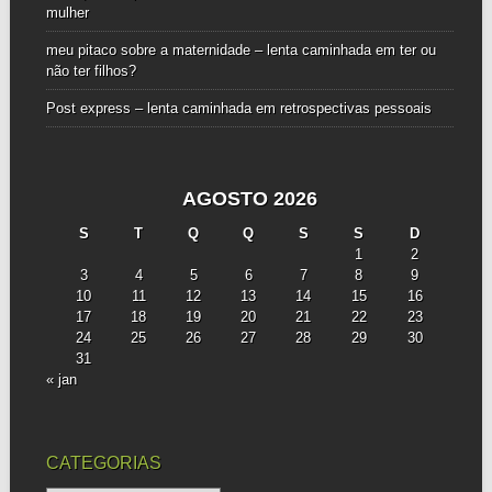
mulher
meu pitaco sobre a maternidade – lenta caminhada
em
ter ou
não ter filhos?
Post express – lenta caminhada
em
retrospectivas pessoais
AGOSTO 2026
S
T
Q
Q
S
S
D
1
2
3
4
5
6
7
8
9
10
11
12
13
14
15
16
17
18
19
20
21
22
23
24
25
26
27
28
29
30
31
« jan
CATEGORIAS