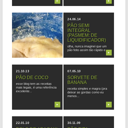
▶
▶
26.08.14
24.06.14
GOIABINHA DA
PÃO SEMI
VOVÓ
INTEGRAL
(PASMEM: DE
de tanto o otto pedir a tal da
LIQUIDIFICADOR)
goiabinha da vovó...
olha, nunca imaginei que um
pão feito assim tão rápido e...
▶
▶
21.10.13
07.05.10
PÃO DE COCO
SORVETE DE
BANANA
esse blog tem as receitas
mais legais, é uma referência
receita simples e magra (pra
excelente...
deixar as gordas como eu
menos...
▶
▶
22.01.10
30.11.09