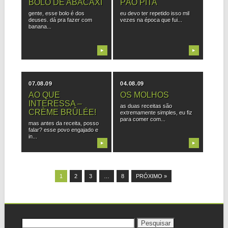
BOLO DE ABACAXI
PÃO PITA
gente, esse bolo é dos
eu devo ter repetido isso mil
deuses. dá pra fazer com
vezes na época que fui...
banana...
▶
▶
07.08.09
04.08.09
AO QUE
OS MOLHOS
INTERESSA –
as duas receitas são
CRÈME BRÛLÉE!
extremamente simples, eu fiz
para comer com...
mas antes da receita, posso
falar? esse povo engajado e
in...
▶
▶
1
2
3
…
8
PRÓXIMO »
Pesquisar