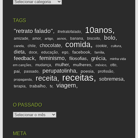
categorias
TAGS
10anos
"retrato falado"
#retratofalado
bolo
amizade
amor
banana
biscoito
artigo
asnos
comida
chocolate
chile
cookie
canela
cultura
dieta
facebook
doce
educação
ego
família
feminismo
feedback
grécia
filosofias
minha vida
mulher
mulheres
mudança
otto
em canções
méxico
perupatolinha
pai
poesia
passado
profissão
receitas
receita
sobremesa
propaganda
viagem
trabalho
terapia
tv
O PASSADO
o
passado
META