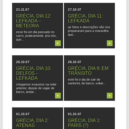
21.11.07
27.10.07
GRÉCIA, DIA 12:
GRÉCIA, DIA 11:
LEFKADA –
LEFKADA
METEORA
as fotos e descrições não nos
prepararam para a maravilha
esse foi um dia passado no
que...
carro, praticamente. pra nós,
que...
▶
▶
26.10.07
26.10.07
GRÉCIA, DIA 10:
GRÉCIA, DIA 9: EM
DELFOS –
TRÂNSITO
LEFKADA
este foi o dia de sair de
santorini, de barco, voltar...
chegamos exaustos na noite
anterior, depois de viajar de
barco, andar...
▶
▶
01.10.07
01.10.07
GRÉCIA, DIA 2:
GRÉCIA, DIA 1:
ATENAS
PARIS (?)