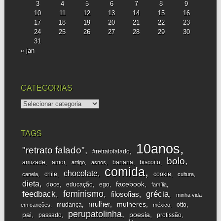
3
4
5
6
7
8
9
10
11
12
13
14
15
16
17
18
19
20
21
22
23
24
25
26
27
28
29
30
31
« jan
CATEGORIAS
categorias
TAGS
10anos
"retrato falado"
#retratofalado
bolo
amizade
amor
banana
biscoito
artigo
asnos
comida
chocolate
chile
cookie
canela
cultura
dieta
facebook
doce
educação
ego
família
feminismo
feedback
grécia
filosofias
minha vida
mulher
mulheres
mudança
otto
em canções
méxico
perupatolinha
pai
poesia
passado
profissão