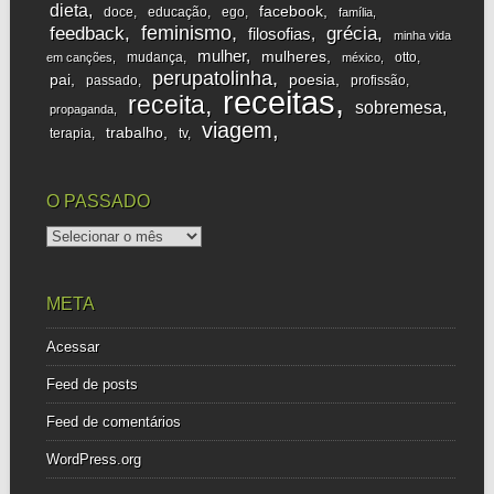
dieta
facebook
doce
educação
ego
família
feminismo
feedback
grécia
filosofias
minha vida
mulher
mulheres
mudança
otto
em canções
méxico
perupatolinha
pai
poesia
passado
profissão
receitas
receita
sobremesa
propaganda
viagem
trabalho
terapia
tv
O PASSADO
o
passado
META
Acessar
Feed de posts
Feed de comentários
WordPress.org