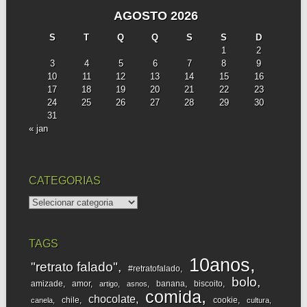
AGOSTO 2026
S
T
Q
Q
S
S
D
1
2
3
4
5
6
7
8
9
10
11
12
13
14
15
16
17
18
19
20
21
22
23
24
25
26
27
28
29
30
31
« jan
CATEGORIAS
categorias
TAGS
10anos
"retrato falado"
#retratofalado
bolo
amizade
amor
banana
biscoito
artigo
asnos
comida
chocolate
chile
cookie
canela
cultura