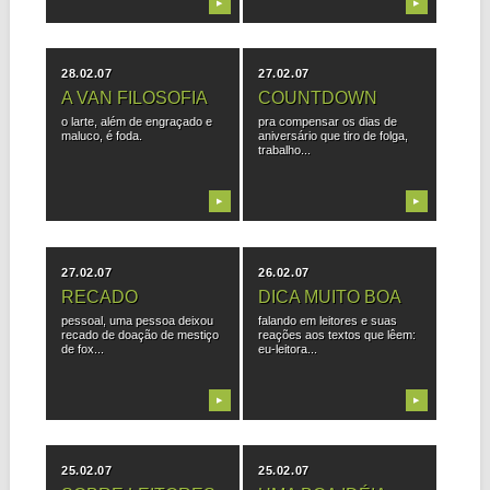
▶
▶
28.02.07
27.02.07
A VAN FILOSOFIA
COUNTDOWN
o larte, além de engraçado e
pra compensar os dias de
maluco, é foda.
aniversário que tiro de folga,
trabalho...
▶
▶
27.02.07
26.02.07
RECADO
DICA MUITO BOA
pessoal, uma pessoa deixou
falando em leitores e suas
recado de doação de mestiço
reações aos textos que lêem:
de fox...
eu-leitora...
▶
▶
25.02.07
25.02.07