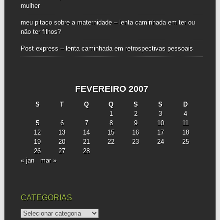
mulher
meu pitaco sobre a maternidade – lenta caminhada
em
ter ou
não ter filhos?
Post express – lenta caminhada
em
retrospectivas pessoais
FEVEREIRO 2007
S
T
Q
Q
S
S
D
1
2
3
4
5
6
7
8
9
10
11
12
13
14
15
16
17
18
19
20
21
22
23
24
25
26
27
28
« jan
mar »
CATEGORIAS
categorias