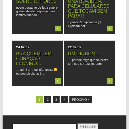
SOBRE LEITORES
UMA BOA IDÉIA
PARA CELULARES
gosto bastante de ler, sempre
QUE TOCAM SEM
gostei, desde pequena. não
lembro quando...
PARAR
cyanide & happiness @
explosm.net
▶
▶
24.02.07
22.02.07
PRA QUEM TEM
UM DIA BOM…
CORAÇÃO
… porque folga que se preza
LEONINO…
tem que ser assim: com...
… admirar o sol não enjoa
eu sou pisciana, é...
▶
▶
1
2
3
4
PRÓXIMO »
Pesquisar