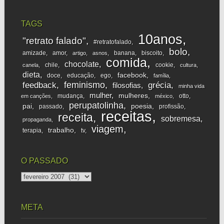
TAGS
10anos
"retrato falado"
#retratofalado
bolo
amizade
amor
banana
biscoito
artigo
asnos
comida
chocolate
chile
cookie
canela
cultura
dieta
facebook
doce
educação
ego
família
feminismo
feedback
grécia
filosofias
minha vida
mulher
mulheres
mudança
otto
em canções
méxico
perupatolinha
pai
poesia
passado
profissão
receitas
receita
sobremesa
propaganda
viagem
trabalho
terapia
tv
O PASSADO
o
passado
META