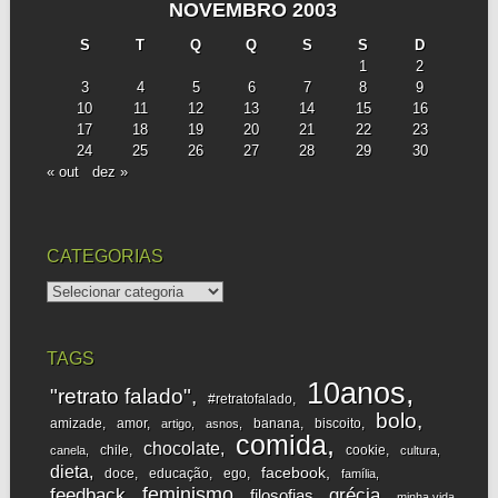
NOVEMBRO 2003
S
T
Q
Q
S
S
D
1
2
3
4
5
6
7
8
9
10
11
12
13
14
15
16
17
18
19
20
21
22
23
24
25
26
27
28
29
30
« out
dez »
CATEGORIAS
categorias
TAGS
10anos
"retrato falado"
#retratofalado
bolo
amizade
amor
banana
biscoito
artigo
asnos
comida
chocolate
chile
cookie
canela
cultura
dieta
facebook
doce
educação
ego
família
feminismo
feedback
grécia
filosofias
minha vida