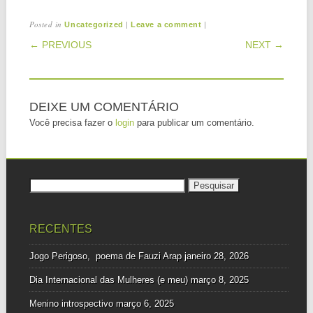
Posted in
|
|
Uncategorized
Leave a comment
POST NAVIGATION
← PREVIOUS
NEXT →
DEIXE UM COMENTÁRIO
Você precisa fazer o
login
para publicar um comentário.
Pesquisar
por:
RECENTES
Jogo Perigoso, poema de Fauzi Arap
janeiro 28, 2026
Dia Internacional das Mulheres (e meu)
março 8, 2025
Menino introspectivo
março 6, 2025