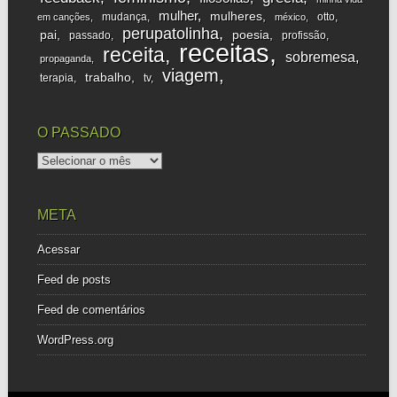
mulher
mulheres
mudança
otto
em canções
méxico
perupatolinha
pai
poesia
passado
profissão
receitas
receita
sobremesa
propaganda
viagem
trabalho
terapia
tv
O PASSADO
o
passado
META
Acessar
Feed de posts
Feed de comentários
WordPress.org