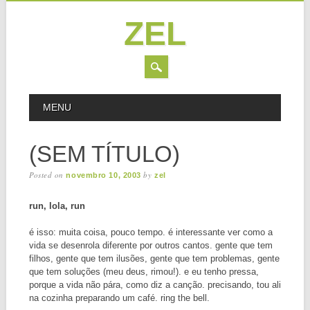
ZEL
Skip
MAIN MENU
MENU
to
content
(SEM TÍTULO)
Posted on
by
novembro 10, 2003
zel
run, lola, run
é isso: muita coisa, pouco tempo. é interessante ver como a
vida se desenrola diferente por outros cantos. gente que tem
filhos, gente que tem ilusões, gente que tem problemas, gente
que tem soluções (meu deus, rimou!). e eu tenho pressa,
porque a vida não pára, como diz a canção. precisando, tou ali
na cozinha preparando um café. ring the bell.