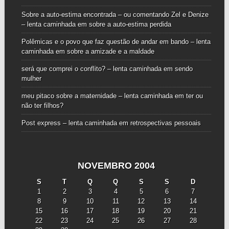
Sobre a auto-estima encontrada – ou comentando Zel e Denize
– lenta caminhada
em
sobre a auto-estima perdida
Polêmicas e o povo que faz questão de andar em bando – lenta
caminhada
em
sobre a amizade e a maldade
será que comprei o conflito? – lenta caminhada
em
sendo
mulher
meu pitaco sobre a maternidade – lenta caminhada
em
ter ou
não ter filhos?
Post express – lenta caminhada
em
retrospectivas pessoais
NOVEMBRO 2004
S
T
Q
Q
S
S
D
1
2
3
4
5
6
7
8
9
10
11
12
13
14
15
16
17
18
19
20
21
22
23
24
25
26
27
28