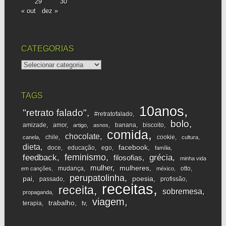
29
30
« out
dez »
CATEGORIAS
categorias
TAGS
10anos
"retrato falado"
#retratofalado
bolo
amizade
amor
banana
biscoito
artigo
asnos
comida
chocolate
chile
cookie
canela
cultura
dieta
facebook
doce
educação
ego
família
feminismo
feedback
grécia
filosofias
minha vida
mulher
mulheres
mudança
otto
em canções
méxico
perupatolinha
pai
poesia
passado
profissão
receitas
receita
sobremesa
propaganda
viagem
trabalho
terapia
tv