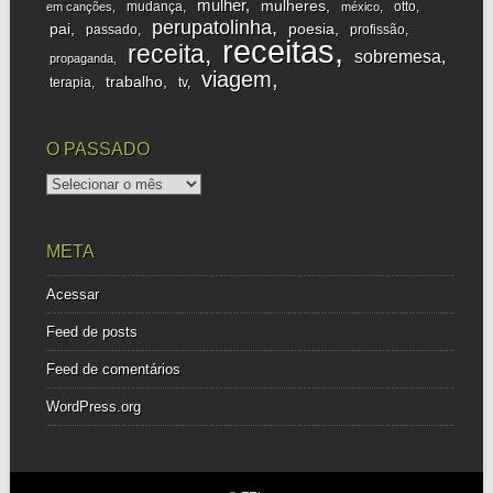
mulher
mulheres
mudança
otto
em canções
méxico
perupatolinha
pai
poesia
passado
profissão
receitas
receita
sobremesa
propaganda
viagem
trabalho
terapia
tv
O PASSADO
o
passado
META
Acessar
Feed de posts
Feed de comentários
WordPress.org