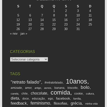
S
T
Q
Q
S
S
D
1
2
3
4
5
6
7
8
9
10
11
12
13
14
15
16
17
18
19
20
21
22
23
24
25
26
27
28
29
30
31
« nov
jan »
CATEGORIAS
categorias
TAGS
10anos
"retrato falado"
#retratofalado
bolo
amizade
amor
banana
biscoito
artigo
asnos
comida
chocolate
chile
cookie
canela
cultura
dieta
facebook
doce
educação
ego
família
feminismo
feedback
grécia
filosofias
minha vida