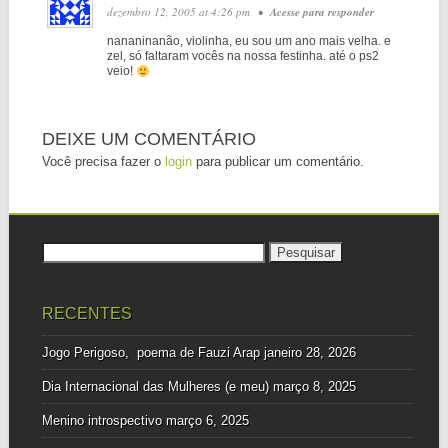
dezembro 12, 2005 at 4:26 pm
•
Acesse para responder
nananinanão, violinha, eu sou um ano mais velha. e
zel, só faltaram vocês na nossa festinha. até o ps2
veio!
DEIXE UM COMENTÁRIO
Você precisa fazer o
login
para publicar um comentário.
Pesquisar
por:
RECENTES
Jogo Perigoso, poema de Fauzi Arap
janeiro 28, 2026
Dia Internacional das Mulheres (e meu)
março 8, 2025
Menino introspectivo
março 6, 2025