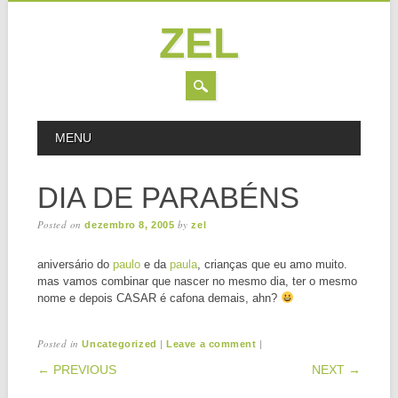
ZEL
Skip
MAIN MENU
MENU
to
content
DIA DE PARABÉNS
Posted on
by
dezembro 8, 2005
zel
aniversário do
paulo
e da
paula
, crianças que eu amo muito.
mas vamos combinar que nascer no mesmo dia, ter o mesmo
nome e depois CASAR é cafona demais, ahn?
Posted in
|
|
Uncategorized
Leave a comment
POST NAVIGATION
← PREVIOUS
NEXT →