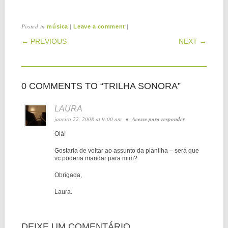
Posted in
|
|
música
Leave a comment
POST NAVIGATION
← PREVIOUS
NEXT →
0 COMMENTS TO “TRILHA SONORA”
LAURA
janeiro 22, 2008 at 9:00 am
•
Acesse para responder
Olá!
Gostaria de voltar ao assunto da planilha – será que
vc poderia mandar para mim?
Obrigada,
Laura.
DEIXE UM COMENTÁRIO