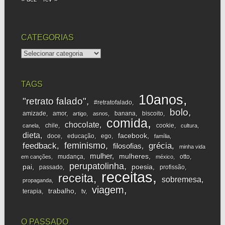
CATEGORIAS
categorias
TAGS
10anos
"retrato falado"
#retratofalado
bolo
amizade
amor
banana
biscoito
artigo
asnos
comida
chocolate
chile
cookie
canela
cultura
dieta
facebook
doce
educação
ego
família
feminismo
feedback
grécia
filosofias
minha vida
mulher
mulheres
mudança
otto
em canções
méxico
perupatolinha
pai
poesia
passado
profissão
receitas
receita
sobremesa
propaganda
viagem
trabalho
terapia
tv
O PASSADO