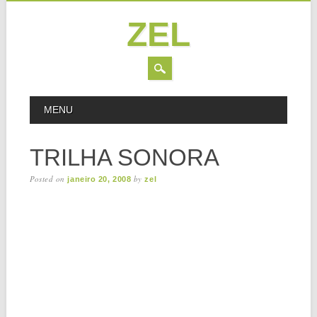
ZEL
Skip
MAIN MENU
MENU
to
content
TRILHA SONORA
Posted on
by
janeiro 20, 2008
zel