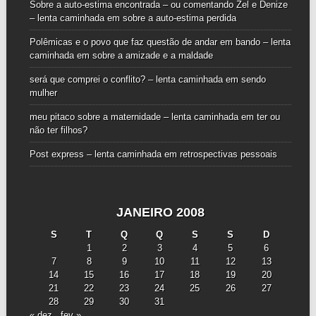
Sobre a auto-estima encontrada – ou comentando Zel e Denize
– lenta caminhada
em
sobre a auto-estima perdida
Polêmicas e o povo que faz questão de andar em bando – lenta
caminhada
em
sobre a amizade e a maldade
será que comprei o conflito? – lenta caminhada
em
sendo
mulher
meu pitaco sobre a maternidade – lenta caminhada
em
ter ou
não ter filhos?
Post express – lenta caminhada
em
retrospectivas pessoais
JANEIRO 2008
S
T
Q
Q
S
S
D
1
2
3
4
5
6
7
8
9
10
11
12
13
14
15
16
17
18
19
20
21
22
23
24
25
26
27
28
29
30
31
« dez
fev »