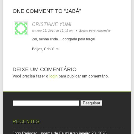
ONE COMMENT TO “JABÁ”
CRISTIANE YUMI
janeiro 22, 2010 at 12:02 am
•
Acesse para responder
Zel, minha linda… obrigada pela força!
Beijos, Cris Yumi
DEIXE UM COMENTÁRIO
Você precisa fazer o
login
para publicar um comentário.
Pesquisar
por:
RECENTES
Jogo Perigoso, poema de Fauzi Arap
janeiro 28, 2026