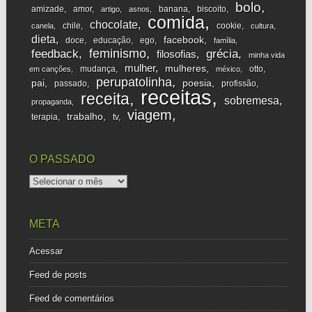
bolo
amizade
amor
banana
biscoito
artigo
asnos
comida
chocolate
chile
cookie
canela
cultura
dieta
facebook
doce
educação
ego
família
feminismo
feedback
grécia
filosofias
minha vida
mulher
mulheres
mudança
otto
em canções
méxico
perupatolinha
pai
poesia
passado
profissão
receitas
receita
sobremesa
propaganda
viagem
trabalho
terapia
tv
O PASSADO
o
passado
META
Acessar
Feed de posts
Feed de comentários