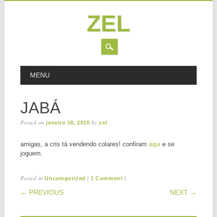
ZEL
Skip
MAIN MENU
MENU
to
content
JABÁ
Posted on
by
janeiro 18, 2010
zel
amigas, a cris tá vendendo colares! confiram
aqui
e se
joguem.
Posted in
|
|
Uncategorized
1 Comment
POST NAVIGATION
← PREVIOUS
NEXT →