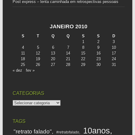
Post express – lenta caminhada
em
retrospectivas pessoais
JANEIRO 2010
S
T
Q
Q
S
S
D
1
2
3
4
5
6
7
8
9
10
11
12
13
14
15
16
17
18
19
20
21
22
23
24
25
26
27
28
29
30
31
« dez
fev »
CATEGORIAS
categorias
TAGS
10anos
"retrato falado"
#retratofalado