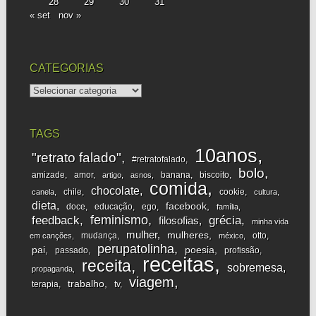
28
29
30
31
« set
nov »
CATEGORIAS
categorias
TAGS
10anos
"retrato falado"
#retratofalado
bolo
amizade
amor
banana
biscoito
artigo
asnos
comida
chocolate
chile
cookie
canela
cultura
dieta
facebook
doce
educação
ego
família
feminismo
feedback
grécia
filosofias
minha vida
mulher
mulheres
mudança
otto
em canções
méxico
perupatolinha
pai
poesia
passado
profissão
receitas
receita
sobremesa
propaganda
viagem
trabalho
terapia
tv