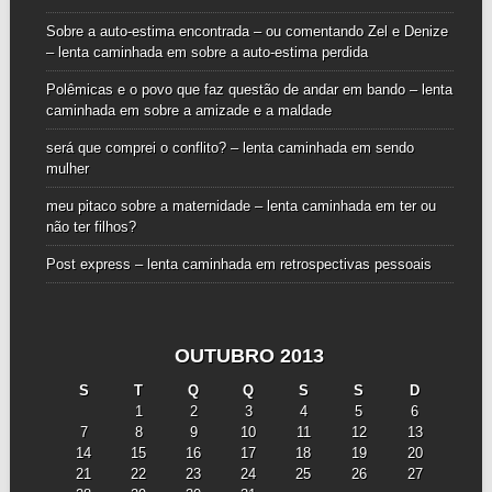
Sobre a auto-estima encontrada – ou comentando Zel e Denize
– lenta caminhada
em
sobre a auto-estima perdida
Polêmicas e o povo que faz questão de andar em bando – lenta
caminhada
em
sobre a amizade e a maldade
será que comprei o conflito? – lenta caminhada
em
sendo
mulher
meu pitaco sobre a maternidade – lenta caminhada
em
ter ou
não ter filhos?
Post express – lenta caminhada
em
retrospectivas pessoais
OUTUBRO 2013
S
T
Q
Q
S
S
D
1
2
3
4
5
6
7
8
9
10
11
12
13
14
15
16
17
18
19
20
21
22
23
24
25
26
27