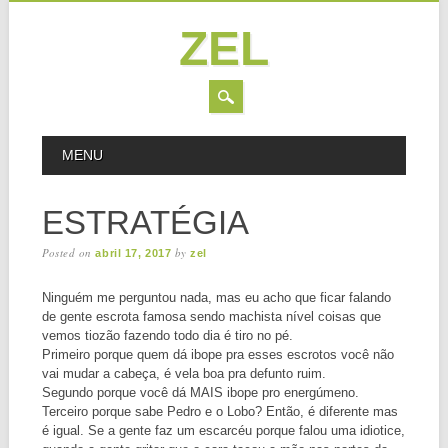
ZEL
Skip
MAIN MENU
MENU
to
content
ESTRATÉGIA
Posted on
by
abril 17, 2017
zel
Ninguém me perguntou nada, mas eu acho que ficar falando
de gente escrota famosa sendo machista nível coisas que
vemos tiozão fazendo todo dia é tiro no pé.
Primeiro porque quem dá ibope pra esses escrotos você não
vai mudar a cabeça, é vela boa pra defunto ruim.
Segundo porque você dá MAIS ibope pro energúmeno.
Terceiro porque sabe Pedro e o Lobo? Então, é diferente mas
é igual. Se a gente faz um escarcéu porque falou uma idiotice,