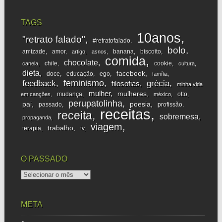
TAGS
10anos
"retrato falado"
#retratofalado
bolo
amizade
amor
banana
biscoito
artigo
asnos
comida
chocolate
chile
cookie
canela
cultura
dieta
facebook
doce
educação
ego
família
feminismo
feedback
grécia
filosofias
minha vida
mulher
mulheres
mudança
otto
em canções
méxico
perupatolinha
pai
poesia
passado
profissão
receitas
receita
sobremesa
propaganda
viagem
trabalho
terapia
tv
O PASSADO
o
passado
META