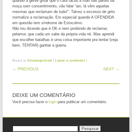
quando a gente gritar que o cara tacou a mão nas partes da
moça sem consentimento, vão falar “ain, lá vêm aquelas
mesmas que reclamam de tudo!”. Talvez o excesso de grito
normalize a reclamação. Em especial quando A OFENDIDA
em questão tem síndrome de Estocolmo.
Não tou dizendo que é OK e nem proibindo de reclamar,
pelamor, que cada um sabe da própria vida né. Mas aprendi
que escolher batalhas é uma coisa importante pra tentar (veja
bem, TENTAR) ganhar a guerra.
Posted in
|
|
Uncategorized
Leave a comment
POST NAVIGATION
← PREVIOUS
NEXT →
DEIXE UM COMENTÁRIO
Você precisa fazer o
login
para publicar um comentário.
Pesquisar