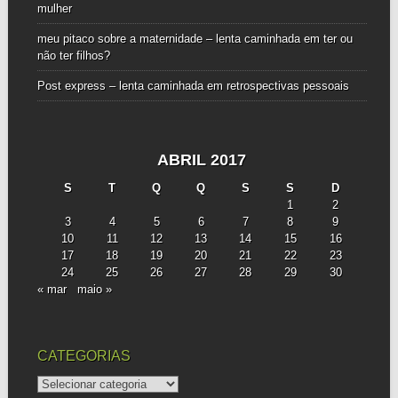
mulher
meu pitaco sobre a maternidade – lenta caminhada
em
ter ou
não ter filhos?
Post express – lenta caminhada
em
retrospectivas pessoais
ABRIL 2017
S
T
Q
Q
S
S
D
1
2
3
4
5
6
7
8
9
10
11
12
13
14
15
16
17
18
19
20
21
22
23
24
25
26
27
28
29
30
« mar
maio »
CATEGORIAS
categorias