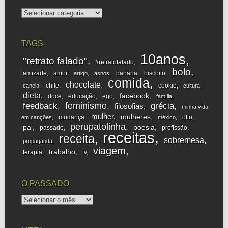
categorias
TAGS
10anos
"retrato falado"
#retratofalado
bolo
amizade
amor
banana
biscoito
artigo
asnos
comida
chocolate
chile
cookie
canela
cultura
dieta
facebook
doce
educação
ego
família
feminismo
feedback
grécia
filosofias
minha vida
mulher
mulheres
mudança
otto
em canções
méxico
perupatolinha
pai
poesia
passado
profissão
receitas
receita
sobremesa
propaganda
viagem
trabalho
terapia
tv
O PASSADO
o
passado