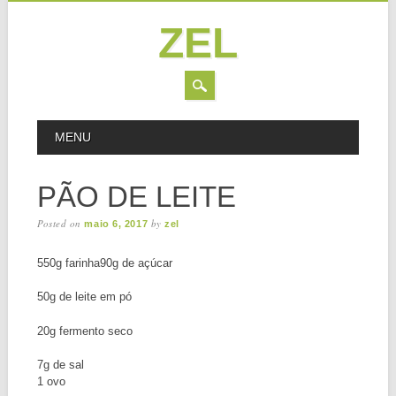
ZEL
Skip
MAIN MENU
MENU
to
content
PÃO DE LEITE
Posted on
by
maio 6, 2017
zel
550g farinha90g de açúcar
50g de leite em pó
20g fermento seco
7g de sal
1 ovo