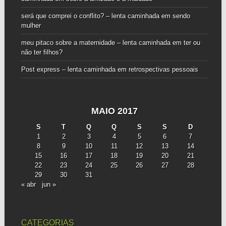
será que comprei o conflito? – lenta caminhada
em
sendo
mulher
meu pitaco sobre a maternidade – lenta caminhada
em
ter ou
não ter filhos?
Post express – lenta caminhada
em
retrospectivas pessoais
MAIO 2017
S
T
Q
Q
S
S
D
1
2
3
4
5
6
7
8
9
10
11
12
13
14
15
16
17
18
19
20
21
22
23
24
25
26
27
28
29
30
31
« abr
jun »
CATEGORIAS