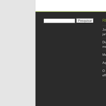
Pesquisar
R
por:
Jo
ja
Di
me
Me
Aq
O 
ef