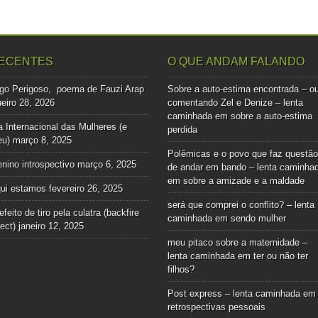
ECENTES
O QUE ANDAM FALANDO
go Perigoso, poema de Fauzi Arap
Sobre a auto-estima encontrada – o
neiro 28, 2026
comentando Zel e Denize – lenta
caminhada
em
sobre a auto-estima
a Internacional das Mulheres (e
perdida
u)
março 8, 2025
Polêmicas e o povo que faz questão
nino introspectivo
março 6, 2025
de andar em bando – lenta caminha
em
sobre a amizade e a maldade
ui estamos
fevereiro 26, 2025
será que comprei o conflito? – lenta
efeito de tiro pela culatra (backfire
caminhada
em
sendo mulher
fect)
janeiro 12, 2025
meu pitaco sobre a maternidade –
lenta caminhada
em
ter ou não ter
filhos?
Post express – lenta caminhada
em
retrospectivas pessoais