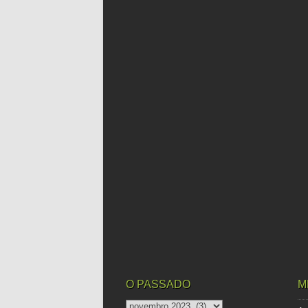
O PASSADO
M
o