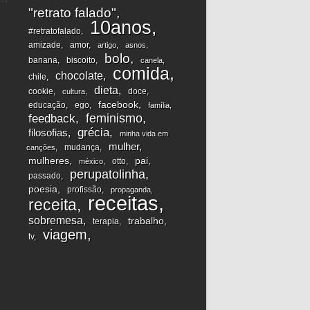
"retrato falado"
10anos
#retratofalado
amizade
amor
artigo
asnos
bolo
banana
biscoito
canela
comida
chocolate
chile
dieta
cookie
doce
cultura
facebook
educação
ego
família
feminismo
feedback
grécia
filosofias
minha vida em
mulher
mudança
canções
mulheres
pai
otto
méxico
perupatolinha
passado
poesia
profissão
propaganda
receitas
receita
sobremesa
trabalho
terapia
viagem
tv