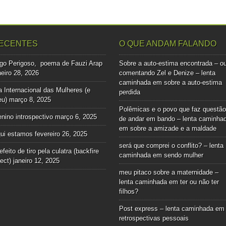
ECENTES
O QUE ANDAM FALANDO
go Perigoso, poema de Fauzi Arap
Sobre a auto-estima encontrada – o
neiro 28, 2026
comentando Zel e Denize – lenta
caminhada
em
sobre a auto-estima
a Internacional das Mulheres (e
perdida
u)
março 8, 2025
Polêmicas e o povo que faz questão
nino introspectivo
março 6, 2025
de andar em bando – lenta caminha
em
sobre a amizade e a maldade
ui estamos
fevereiro 26, 2025
será que comprei o conflito? – lenta
efeito de tiro pela culatra (backfire
caminhada
em
sendo mulher
fect)
janeiro 12, 2025
meu pitaco sobre a maternidade –
lenta caminhada
em
ter ou não ter
filhos?
Post express – lenta caminhada
em
retrospectivas pessoais