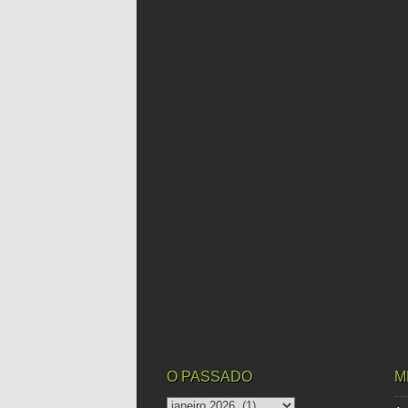
O PASSADO
M
o