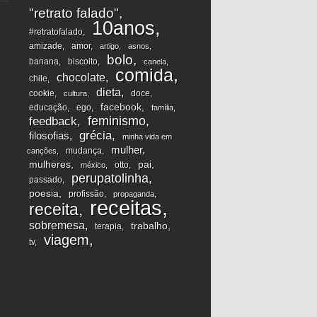
"retrato falado"
10anos
#retratofalado
amizade
amor
artigo
asnos
bolo
banana
biscoito
canela
comida
chocolate
chile
dieta
cookie
doce
cultura
facebook
educação
ego
família
feminismo
feedback
grécia
filosofias
minha vida em
mulher
mudança
canções
mulheres
pai
otto
méxico
perupatolinha
passado
poesia
profissão
propaganda
receitas
receita
sobremesa
trabalho
terapia
viagem
tv