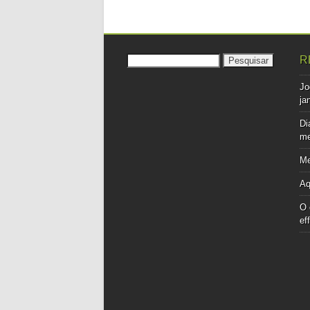
Pesquisar
R
por:
Jo
ja
Di
me
Me
Aq
O 
ef