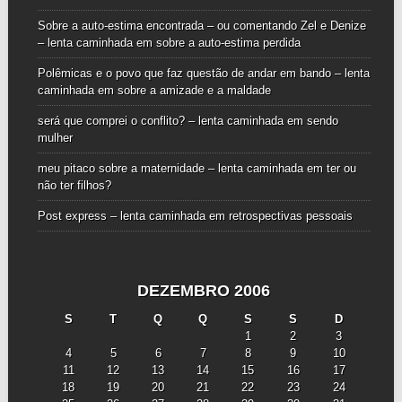
Sobre a auto-estima encontrada – ou comentando Zel e Denize
– lenta caminhada
em
sobre a auto-estima perdida
Polêmicas e o povo que faz questão de andar em bando – lenta
caminhada
em
sobre a amizade e a maldade
será que comprei o conflito? – lenta caminhada
em
sendo
mulher
meu pitaco sobre a maternidade – lenta caminhada
em
ter ou
não ter filhos?
Post express – lenta caminhada
em
retrospectivas pessoais
DEZEMBRO 2006
S
T
Q
Q
S
S
D
1
2
3
4
5
6
7
8
9
10
11
12
13
14
15
16
17
18
19
20
21
22
23
24