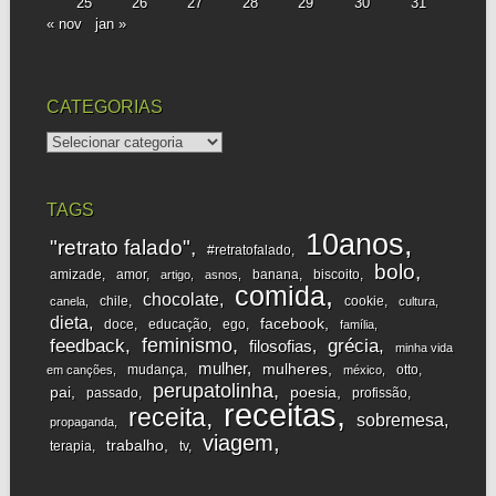
25
26
27
28
29
30
31
« nov
jan »
CATEGORIAS
categorias
TAGS
10anos
"retrato falado"
#retratofalado
bolo
amizade
amor
banana
biscoito
artigo
asnos
comida
chocolate
chile
cookie
canela
cultura
dieta
facebook
doce
educação
ego
família
feminismo
feedback
grécia
filosofias
minha vida
mulher
mulheres
mudança
otto
em canções
méxico
perupatolinha
pai
poesia
passado
profissão
receitas
receita
sobremesa
propaganda
viagem
trabalho
terapia
tv