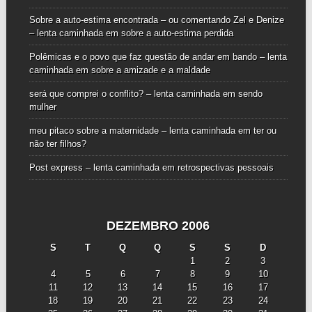
Sobre a auto-estima encontrada – ou comentando Zel e Denize
– lenta caminhada
em
sobre a auto-estima perdida
Polêmicas e o povo que faz questão de andar em bando – lenta
caminhada
em
sobre a amizade e a maldade
será que comprei o conflito? – lenta caminhada
em
sendo
mulher
meu pitaco sobre a maternidade – lenta caminhada
em
ter ou
não ter filhos?
Post express – lenta caminhada
em
retrospectivas pessoais
DEZEMBRO 2006
S
T
Q
Q
S
S
D
1
2
3
4
5
6
7
8
9
10
11
12
13
14
15
16
17
18
19
20
21
22
23
24