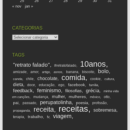
25
26
27
28
29
30
31
« nov
jan »
CATEGORIAS
categorias
TAGS
10anos
"retrato falado"
#retratofalado
bolo
amizade
amor
banana
biscoito
artigo
asnos
comida
chocolate
chile
cookie
canela
cultura
dieta
facebook
doce
educação
ego
família
feminismo
feedback
grécia
filosofias
minha vida
mulher
mulheres
mudança
otto
em canções
méxico
perupatolinha
pai
poesia
passado
profissão
receitas
receita
sobremesa
propaganda
viagem
trabalho
terapia
tv