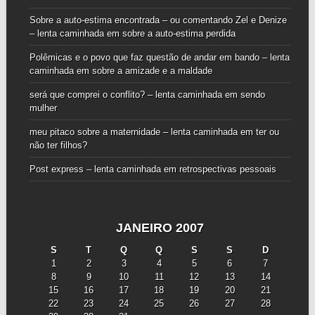
Sobre a auto-estima encontrada – ou comentando Zel e Denize
– lenta caminhada
em
sobre a auto-estima perdida
Polêmicas e o povo que faz questão de andar em bando – lenta
caminhada
em
sobre a amizade e a maldade
será que comprei o conflito? – lenta caminhada
em
sendo
mulher
meu pitaco sobre a maternidade – lenta caminhada
em
ter ou
não ter filhos?
Post express – lenta caminhada
em
retrospectivas pessoais
JANEIRO 2007
S
T
Q
Q
S
S
D
1
2
3
4
5
6
7
8
9
10
11
12
13
14
15
16
17
18
19
20
21
22
23
24
25
26
27
28