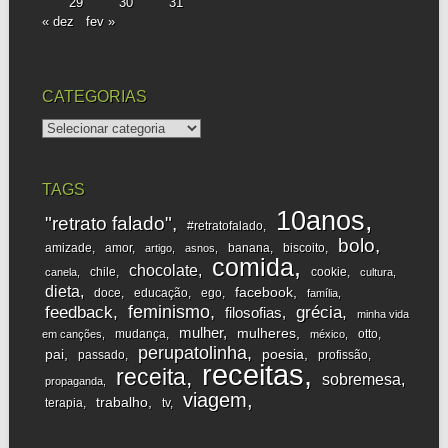
29
30
31
« dez
fev »
CATEGORIAS
categorias
TAGS
10anos
"retrato falado"
#retratofalado
bolo
amizade
amor
banana
biscoito
artigo
asnos
comida
chocolate
chile
cookie
canela
cultura
dieta
facebook
doce
educação
ego
família
feminismo
feedback
grécia
filosofias
minha vida
mulher
mulheres
mudança
otto
em canções
méxico
perupatolinha
pai
poesia
passado
profissão
receitas
receita
sobremesa
propaganda
viagem
trabalho
terapia
tv