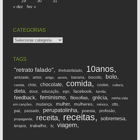
29
30
31
« dez
fev »
CATEGORIAS
categorias
TAGS
10anos
"retrato falado"
#retratofalado
bolo
amizade
amor
banana
biscoito
artigo
asnos
comida
chocolate
chile
cookie
canela
cultura
dieta
facebook
doce
educação
ego
família
feminismo
feedback
grécia
filosofias
minha vida
mulher
mulheres
mudança
otto
em canções
méxico
perupatolinha
pai
poesia
passado
profissão
receitas
receita
sobremesa
propaganda
viagem
trabalho
terapia
tv