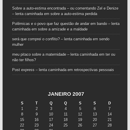
Sobre a auto-estima encontrada – ou comentando Zel e Denize
– lenta caminhada
em
sobre a auto-estima perdida
Polêmicas e o povo que faz questão de andar em bando – lenta
caminhada
em
sobre a amizade e a maldade
será que comprei o conflito? – lenta caminhada
em
sendo
mulher
meu pitaco sobre a maternidade – lenta caminhada
em
ter ou
não ter filhos?
Post express – lenta caminhada
em
retrospectivas pessoais
JANEIRO 2007
S
T
Q
Q
S
S
D
1
2
3
4
5
6
7
8
9
10
11
12
13
14
15
16
17
18
19
20
21
22
23
24
25
26
27
28