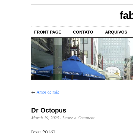
fa
FRONT PAGE
CONTATO
ARQUIVOS
←
Amor de mãe
Dr Octopus
March 19, 2025
·
Leave a Comment
[mar 2016]