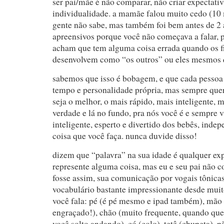
ser pai/mãe é não comparar, não criar expectativ
individualidade. a mamãe falou muito cedo (10 
gente não sabe, mas também foi bem antes de 2 
apreensivos porque você não começava a falar, 
acham que tem alguma coisa errada quando os fi
desenvolvem como “os outros” ou eles mesmos 
sabemos que isso é bobagem, e que cada pessoa 
tempo e personalidade própria, mas sempre que
seja o melhor, o mais rápido, mais inteligente, 
verdade e lá no fundo, pra nós você é e sempre v
inteligente, esperto e divertido dos bebês, inde
coisa que você faça. nunca duvide disso!
dizem que “palavra” na sua idade é qualquer ex
represente alguma coisa, mas eu e seu pai não 
fosse assim, sua comunicação por vogais tônica
vocabulário bastante impressionante desde mui
você fala: pé (é pé mesmo e ipad também), mão 
engraçado!), chão (muito frequente, quando que
você solto andando), có (colo), tetê (chupeta), pã