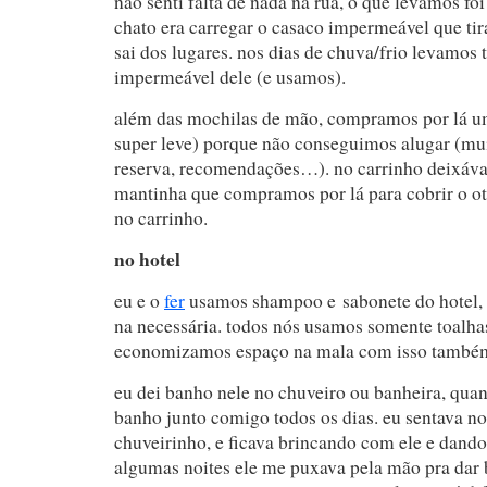
não senti falta de nada na rua, o que levamos foi
chato era carregar o casaco impermeável que tir
sai dos lugares. nos dias de chuva/frio levamo
impermeável dele (e usamos).
além das mochilas de mão, compramos por lá um
super leve) porque não conseguimos alugar (mui
reserva, recomendações…). no carrinho deixáv
mantinha que compramos por lá para cobrir o o
no carrinho.
no hotel
eu e o
fer
usamos shampoo e sabonete do hotel,
na necessária. todos nós usamos somente toalhas
economizamos espaço na mala com isso també
eu dei banho nele no chuveiro ou banheira, quan
banho junto comigo todos os dias. eu sentava n
chuveirinho, e ficava brincando com ele e dando
algumas noites ele me puxava pela mão pra dar 