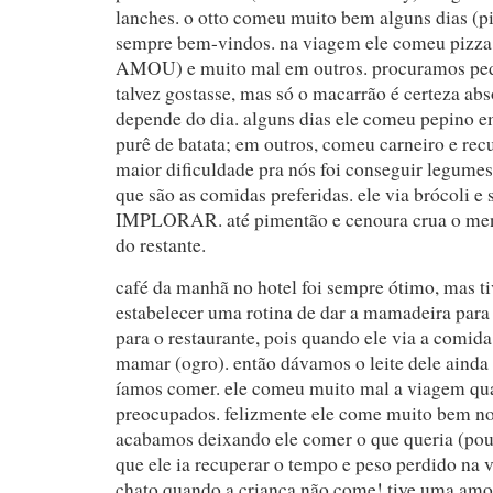
lanches. o otto comeu muito bem alguns dias (p
sempre bem-vindos. na viagem ele comeu pizza 
AMOU) e muito mal em outros. procuramos pedi
talvez gostasse, mas só o macarrão é certeza abso
depende do dia. alguns dias ele comeu pepino e
purê de batata; em outros, comeu carneiro e recu
maior dificuldade pra nós foi conseguir legumes e
que são as comidas preferidas. ele via brócoli e 
IMPLORAR. até pimentão e cenoura crua o men
do restante.
café da manhã no hotel foi sempre ótimo, mas t
estabelecer uma rotina de dar a mamadeira para
para o restaurante, pois quando ele via a comid
mamar (ogro). então dávamos o leite dele ainda 
íamos comer. ele comeu muito mal a viagem qua
preocupados. felizmente ele come muito bem n
acabamos deixando ele comer o que queria (pou
que ele ia recuperar o tempo e peso perdido na 
chato quando a criança não come! tive uma amo