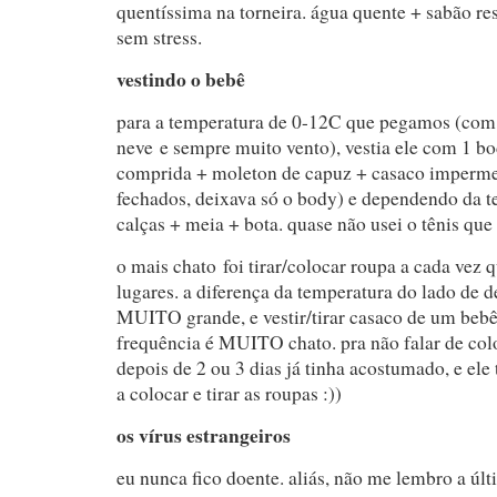
quentíssima na torneira. água quente + sabão r
sem stress.
vestindo o bebê
para a temperatura de 0-12C que pegamos (com 
neve e sempre muito vento), vestia ele com 1 
comprida + moleton de capuz + casaco imperme
fechados, deixava só o body) e dependendo da t
calças + meia + bota. quase não usei o tênis que 
o mais chato foi tirar/colocar roupa a cada vez q
lugares. a diferença da temperatura do lado de de
MUITO grande, e vestir/tirar casaco de um be
frequência é MUITO chato. pra não falar de co
depois de 2 ou 3 dias já tinha acostumado, e el
a colocar e tirar as roupas :))
os vírus estrangeiros
eu nunca fico doente. aliás, não me lembro a últ