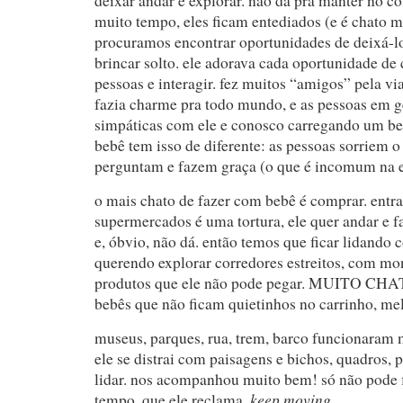
deixar andar e explorar. não dá pra manter no co
muito tempo, eles ficam entediados (e é chato 
procuramos encontrar oportunidades de deixá-lo
brincar solto. ele adorava cada oportunidade de c
pessoas e interagir. fez muitos “amigos” pela v
fazia charme pra todo mundo, e as pessoas em g
simpáticas com ele e conosco carregando um beb
bebê tem isso de diferente: as pessoas sorriem 
perguntam e fazem graça (o que é incomum na e
o mais chato de fazer com bebê é comprar. entra
supermercados é uma tortura, ele quer andar e f
e, óbvio, não dá. então temos que ficar lidando 
querendo explorar corredores estreitos, com mo
produtos que ele não pode pegar. MUITO CHAT
bebês que não ficam quietinhos no carrinho, me
museus, parques, rua, trem, barco funcionaram
ele se distrai com paisagens e bichos, quadros, p
lidar. nos acompanhou muito bem! só não pode 
keep moving
tempo, que ele reclama.
.