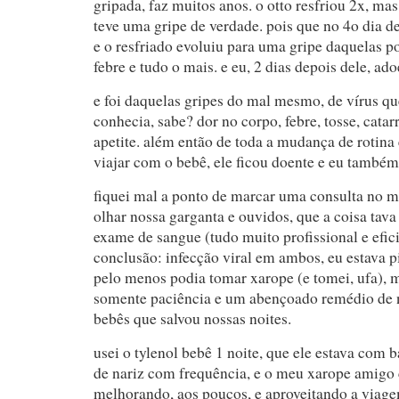
gripada, faz muitos anos. o otto resfriou 2x, ma
teve uma gripe de verdade. pois que no 4o dia de
e o resfriado evoluiu para uma gripe daquelas p
febre e tudo o mais. e eu, 2 dias depois dele, a
e foi daquelas gripes do mal mesmo, de vírus qu
conhecia, sabe? dor no corpo, febre, tosse, catarr
apetite. além então de toda a mudança de rotina
viajar com o bebê, ele ficou doente e eu também
fiquei mal a ponto de marcar uma consulta no m
olhar nossa garganta e ouvidos, que a coisa tava 
exame de sangue (tudo muito profissional e efic
conclusão: infecção viral em ambos, eu estava p
pelo menos podia tomar xarope (e tomei, ufa), m
somente paciência e um abençoado remédio de n
bebês que salvou nossas noites.
usei o tylenol bebê 1 noite, que ele estava com b
de nariz com frequência, e o meu xarope amigo
melhorando, aos poucos, e aproveitando a viag