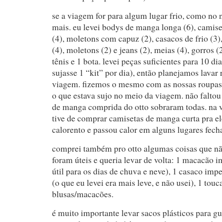
se a viagem for para algum lugar frio, como no 
mais. eu levei bodys de manga longa (6), camis
(4), moletons com capuz (2), casacos de frio (3)
(4), moletons (2) e jeans (2), meias (4), gorros (2
tênis e 1 bota. levei peças suficientes para 10 
sujasse 1 “kit” por dia), então planejamos lavar
viagem. fizemos o mesmo com as nossas roupas
o que estava sujo no meio da viagem. não faltou
de manga comprida do otto sobraram todas. na v
tive de comprar camisetas de manga curta pra el
calorento e passou calor em alguns lugares fech
comprei também pro otto algumas coisas que nã
foram úteis e queria levar de volta: 1 macacão
útil para os dias de chuva e neve), 1 casaco im
(o que eu levei era mais leve, e não usei), 1 tou
blusas/macacões.
é muito importante levar sacos plásticos para gu