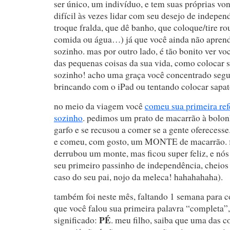
ser único, um indivíduo, e tem suas próprias von
difícil às vezes lidar com seu desejo de indepe
troque fralda, que dê banho, que coloque/tire ro
comida ou água…) já que você ainda não aprend
sozinho. mas por outro lado, é tão bonito ver v
das pequenas coisas da sua vida, como colocar 
sozinho! acho uma graça você concentrado segur
brincando com o iPad ou tentando colocar sapat
no meio da viagem você
comeu sua primeira re
sozinho
. pedimos um prato de macarrão à bolon
garfo e se recusou a comer se a gente oferecesse.
e comeu, com gosto, um MONTE de macarrão. 
derrubou um monte, mas ficou super feliz, e nó
seu primeiro passinho de independência, cheios
caso do seu pai, nojo da meleca! hahahahaha).
também foi neste mês, faltando 1 semana para 
que você falou sua primeira palavra “completa”
PÉ
significado:
. meu filho, saiba que uma das co