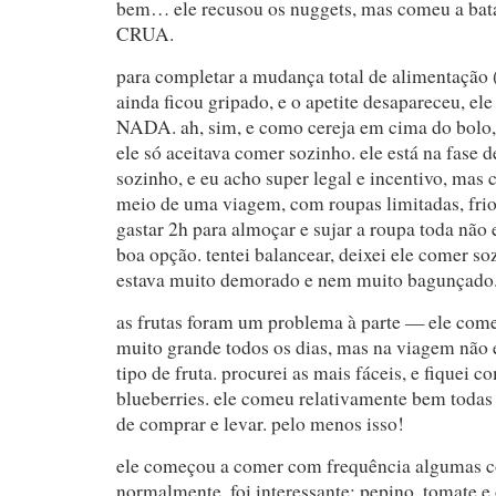
bem… ele recusou os nuggets, mas comeu a bata
CRUA.
para completar a mudança total de alimentação (r
ainda ficou gripado, e o apetite desapareceu, el
NADA. ah, sim, e como cereja em cima do bolo
ele só aceitava comer sozinho. ele está na fase d
sozinho, e eu acho super legal e incentivo, ma
meio de uma viagem, com roupas limitadas, frio
gastar 2h para almoçar e sujar a roupa toda não
boa opção. tentei balancear, deixei ele comer s
estava muito demorado e nem muito bagunçado
as frutas foram um problema à parte — ele com
muito grande todos os dias, mas na viagem não 
tipo de fruta. procurei as mais fáceis, e fiquei c
blueberries. ele comeu relativamente bem todas 
de comprar e levar. pelo menos isso!
ele começou a comer com frequência algumas c
normalmente, foi interessante: pepino, tomate e