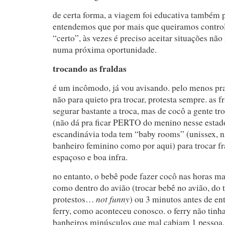
de certa forma, a viagem foi educativa também p
entendemos que por mais que queiramos controla
“certo”, às vezes é preciso aceitar situações não
numa próxima oportunidade.
trocando as fraldas
é um incômodo, já vou avisando. pelo menos pra
não para quieto pra trocar, protesta sempre. as fr
segurar bastante a troca, mas de cocô a gente t
(não dá pra ficar PERTO do menino nesse estad
escandinávia toda tem “baby rooms” (unissex, n
banheiro feminino como por aqui) para trocar fr
espaçoso e boa infra.
no entanto, o bebê pode fazer cocô nas horas ma
como dentro do avião (trocar bebê no avião, do 
not funny
protestos…
) ou 3 minutos antes de en
ferry, como aconteceu conosco. o ferry não tin
banheiros minúsculos que mal cabiam 1 pessoa. 