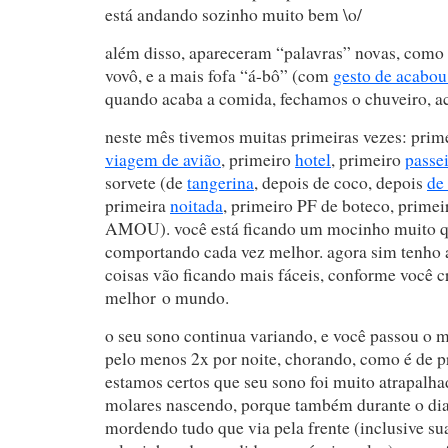
está andando sozinho muito bem \o/
além disso, apareceram “palavras” novas, como 
vovô, e a mais fofa “á-bô” (com
gesto de acabo
quando acaba a comida, fechamos o chuveiro, 
neste mês tivemos muitas primeiras vezes: prime
viagem de avião
, primeiro
hotel
, primeiro
passe
sorvete (de
tangerina
, depois de coco, depois
de
primeira
noitada
, primeiro PF de boteco, primei
AMOU). você está ficando um mocinho muito qu
comportando cada vez melhor. agora sim tenho 
coisas vão ficando mais fáceis, conforme você c
melhor o mundo.
o seu sono continua variando, e você passou o 
pelo menos 2x por noite, chorando, como é de p
estamos certos que seu sono foi muito atrapalha
molares nascendo, porque também durante o dia 
mordendo tudo que via pela frente (inclusive su