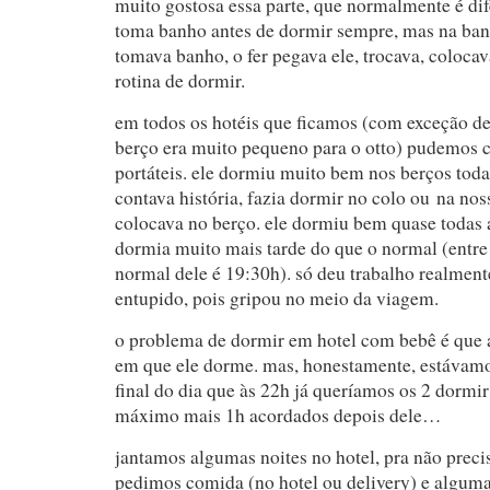
muito gostosa essa parte, que normalmente é dif
toma banho antes de dormir sempre, mas na banh
tomava banho, o fer pegava ele, trocava, coloca
rotina de dormir.
em todos os hotéis que ficamos (com exceção de
berço era muito pequeno para o otto) pudemos 
portáteis. ele dormiu muito bem nos berços toda
contava história, fazia dormir no colo ou na no
colocava no berço. ele dormiu bem quase todas a
dormia muito mais tarde do que o normal (entre
normal dele é 19:30h). só deu trabalho realment
entupido, pois gripou no meio da viagem.
o problema de dormir em hotel com bebê é que a
em que ele dorme. mas, honestamente, estávamo
final do dia que às 22h já queríamos os 2 dorm
máximo mais 1h acordados depois dele…
jantamos algumas noites no hotel, pra não precisa
pedimos comida (no hotel ou delivery) e algu