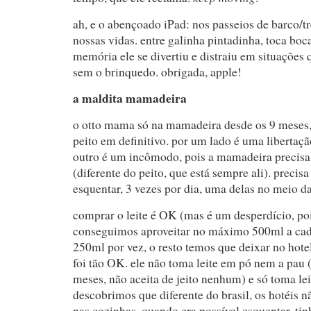
ah, e o abençoado iPad: nos passeios de barco/t
nossas vidas. entre galinha pintadinha, toca boc
memória ele se divertiu e distraiu em situações 
sem o brinquedo. obrigada, apple!
a maldita mamadeira
o otto mama só na mamadeira desde os 9 meses
peito em definitivo. por um lado é uma libertaçã
outro é um incômodo, pois a mamadeira precisa
(diferente do peito, que está sempre ali). precisa
esquentar, 3 vezes por dia, uma delas no meio da
comprar o leite é OK (mas é um desperdício, po
conseguimos aproveitar no máximo 500ml a cad
250ml por vez, o resto temos que deixar no hote
foi tão OK. ele não toma leite em pó nem a pau 
meses, não aceita de jeito nenhum) e só toma le
descobrimos que diferente do brasil, os hotéis 
nas cozinhas. quando era possível esquentar, tin