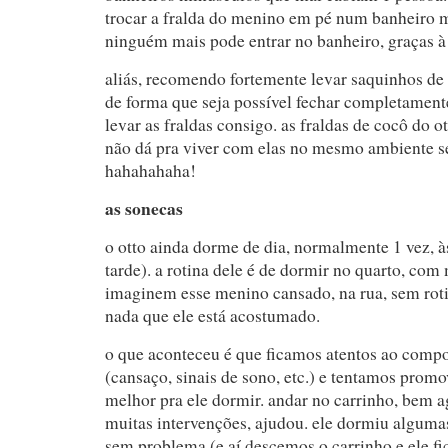
trocar a fralda do menino em pé num banheiro
ninguém mais pode entrar no banheiro, graças à
aliás, recomendo fortemente levar saquinhos de 
de forma que seja possível fechar completamente
levar as fraldas consigo. as fraldas de cocô d
não dá pra viver com elas no mesmo ambiente se
hahahahaha!
as sonecas
o otto ainda dorme de dia, normalmente 1 vez, à
tarde). a rotina dele é de dormir no quarto, com 
imaginem esse menino cansado, na rua, sem rot
nada que ele está acostumado.
o que aconteceu é que ficamos atentos ao comp
(cansaço, sinais de sono, etc.) e tentamos pro
melhor pra ele dormir. andar no carrinho, bem 
muitas intervenções, ajudou. ele dormiu algumas
sem problema (e aí descemos o carrinho e ele fic