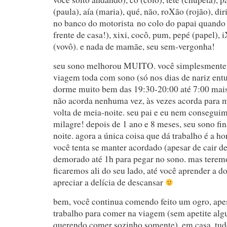
(paula), aía (maria), qué, não, roXão (rojão), dir
no banco do motorista no colo do papai quando
frente de casa!), xixi, cocô, pum, pepé (papel), i
(vovô). e nada de mamãe, seu sem-vergonha!
seu sono melhorou MUITO. você simplesmente 
viagem toda com sono (só nos dias de nariz entu
dorme muito bem das 19:30-20:00 até 7:00 mais
não acorda nenhuma vez, às vezes acorda para
volta de meia-noite. seu pai e eu nem conseguim
milagre! depois de 1 ano e 8 meses, seu sono fin
noite. agora a única coisa que dá trabalho é a ho
você tenta se manter acordado (apesar de cair de
demorado até 1h para pegar no sono. mas teremo
ficaremos ali do seu lado, até você aprender a d
apreciar a delícia de descansar
bem, você continua comendo feito um ogro, apes
trabalho para comer na viagem (sem apetite algu
querendo comer sozinho somente). em casa, tud