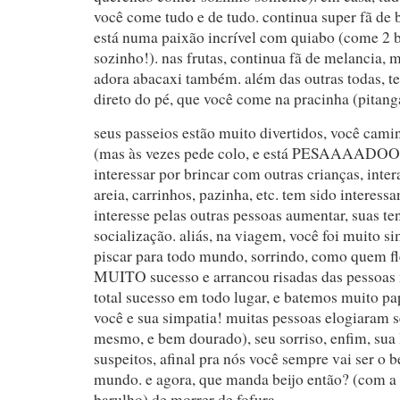
você come tudo e de tudo. continua super fã de 
está numa paixão incrível com quiabo (come 2 
sozinho!). nas frutas, continua fã de melancia, 
adora abacaxi também. além das outras todas, t
direto do pé, que você come na pracinha (pitang
seus passeios estão muito divertidos, você cami
(mas às vezes pede colo, e está PESAAAADOO
interessar por brincar com outras crianças, inte
areia, carrinhos, pazinha, etc. tem sido interess
interesse pelas outras pessoas aumentar, suas te
socialização. aliás, na viagem, você foi muito s
piscar para todo mundo, sorrindo, como quem fle
MUITO sucesso e arrancou risadas das pessoas m
total sucesso em todo lugar, e batemos muito pa
você e sua simpatia! muitas pessoas elogiaram s
mesmo, e bem dourado), seu sorriso, enfim, sua
suspeitos, afinal pra nós você sempre vai ser o 
mundo. e agora, que manda beijo então? (com 
barulho) de morrer de fofura.