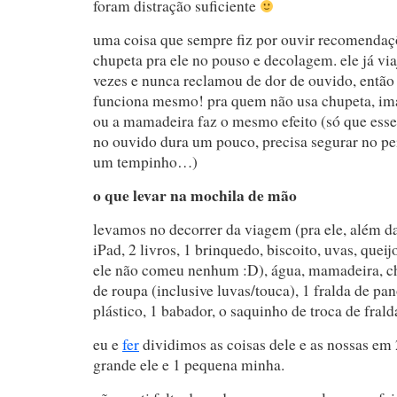
foram distração suficiente
uma coisa que sempre fiz por ouvir recomendaçõ
chupeta pra ele no pouso e decolagem. ele já vi
vezes e nunca reclamou de dor de ouvido, entã
funciona mesmo! pra quem não usa chupeta, ima
ou a mamadeira faz o mesmo efeito (só que esse
no ouvido dura um pouco, precisa segurar no p
um tempinho…)
o que levar na mochila de mão
levamos no decorrer da viagem (pra ele, além da
iPad, 2 livros, 1 brinquedo, biscoito, uvas, quei
ele não comeu nenhum :D), água, mamadeira, ch
de roupa (inclusive luvas/touca), 1 fralda de pano
plástico, 1 babador, o saquinho de troca de frald
eu e
fer
dividimos as coisas dele e as nossas em
grande ele e 1 pequena minha.