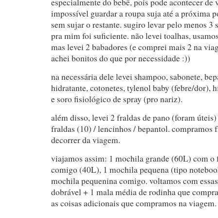
especialmente do bebê, pois pode acontecer de va
impossível guardar a roupa suja até a próxima p
sem sujar o restante. sugiro levar pelo menos 3 s
pra mim foi suficiente. não levei toalhas, usam
mas levei 2 babadores (e comprei mais 2 na vi
achei bonitos do que por necessidade :))
na necessária dele levei shampoo, sabonete, bep
hidratante, cotonetes, tylenol baby (febre/dor), h
e soro fisiológico de spray (pro nariz).
além disso, levei 2 fraldas de pano (foram úteis
fraldas (10) / lencinhos / bepantol. compramos f
decorrer da viagem.
viajamos assim: 1 mochila grande (60L) com o 
comigo (40L), 1 mochila pequena (tipo notebook
mochila pequenina comigo. voltamos com essas 
dobrável + 1 mala média de rodinha que comp
as coisas adicionais que compramos na viagem.