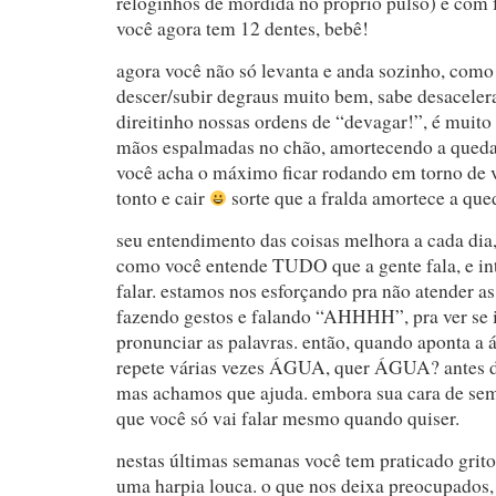
reloginhos de mordida no próprio pulso) e com f
você agora tem 12 dentes, bebê!
agora você não só levanta e anda sozinho, como
descer/subir degraus muito bem, sabe desaceler
direitinho nossas ordens de “devagar!”, é muito 
mãos espalmadas no chão, amortecendo a qued
você acha o máximo ficar rodando em torno de 
tonto e cair
sorte que a fralda amortece a que
seu entendimento das coisas melhora a cada dia
como você entende TUDO que a gente fala, e i
falar. estamos nos esforçando pra não atender a
fazendo gestos e falando “AHHHH”, pra ver se 
pronunciar as palavras. então, quando aponta a 
repete várias vezes ÁGUA, quer ÁGUA? antes de
mas achamos que ajuda. embora sua cara de se
que você só vai falar mesmo quando quiser.
nestas últimas semanas você tem praticado grito
uma harpia louca. o que nos deixa preocupad