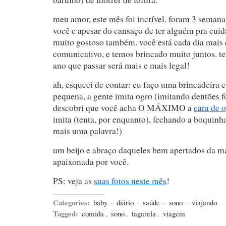
meu amor, este mês foi incrível. foram 3 semana
você e apesar do cansaço de ter alguém pra cuida
muito gostoso também. você está cada dia mais d
comunicativo, e temos brincado muito juntos. t
ano que passar será mais e mais legal!
ah, esqueci de contar: eu faço uma brincadeira c
pequena, a gente imita ogro (imitando dentões fo
descobri que você acha O MÁXIMO a
cara de 
imita (tenta, por enquanto), fechando a boquinh
mais uma palavra!)
um beijo e abraço daqueles bem apertados da m
apaixonada por você.
PS: veja as
suas fotos neste mês
!
Categories:
baby
·
diário
·
saúde
·
sono
·
viajando
Tagged:
comida
,
sono
,
tagarela
,
viagem