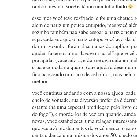
rápido mesmo. você está um mocinho lindo
esse mês você teve resfriado, e foi uma chatice 
além de nariz um pouco entupido, mas você alé
sozinho também não sabe assoar o nariz e nem r
seja: cada vez que o nariz entope você acorda, 
dormir sozinho. foram 2 semanas de suplício pra
ajudar, fazemos uma “lavagem nasal” que você
pra ajudar (você adora, e dorme agarrado no ina
crua e cortada no quarto (que ajuda a desentupir 
fica parecendo um saco de cebolitos, mas pelo 
melhor.
você continua andando com a nossa ajuda, cada 
cheio de vontade. sua diversão preferida é derrub
estante (há uma especial predileção pelo livro d
do fogo”), e mordê-los de vez em quando. ainda 
novas, você estabeleceu uma relação interessa
que seu avô me deu antes de você nascer, o sapo
canta e dança uma música dos anos 50, e pelo qu