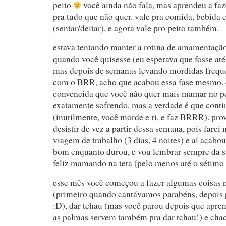
peito
você ainda não fala, mas aprendeu a f
pra tudo que não quer. vale pra comida, bebida 
(sentar/deitar), e agora vale pro peito também.
estava tentando manter a rotina de amamentação 
quando você quisesse (eu esperava que fosse até
mas depois de semanas levando mordidas freque
com o BRR, acho que acabou essa fase mesmo. 
convencida que você não quer mais mamar no pe
exatamente sofrendo, mas a verdade é que conti
(inutilmente, você morde e ri, e faz BRRR). pr
desistir de vez a partir dessa semana, pois farei
viagem de trabalho (3 dias, 4 noites) e aí acabou
bom enquanto durou, e vou lembrar sempre da su
feliz mamando na teta (pelo menos até o sétim
esse mês você começou a fazer algumas coisas 
(primeiro quando cantávamos parabéns, depois 
:D), dar tchau (mas você parou depois que apren
as palmas servem também pra dar tchau!) e chac