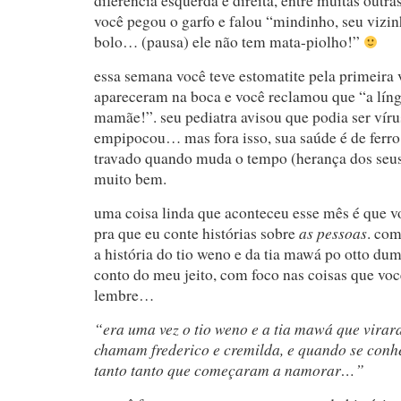
diferencia esquerda e direita, entre muitas outras
você pegou o garfo e falou “mindinho, seu vizinh
bolo… (pausa) ele não tem mata-piolho!”
essa semana você teve estomatite pela primeira 
apareceram na boca e você reclamou que “a lín
mamãe!”. seu pediatra avisou que podia ser víru
empipocou… mas fora isso, sua saúde é de ferro!
travado quando muda o tempo (herança dos seus 
muito bem.
uma coisa linda que aconteceu esse mês é que 
as pessoas
pra que eu conte histórias sobre
. co
a história do tio weno e da tia mawá po otto dumí
conto do meu jeito, com foco nas coisas que voc
lembre…
“era uma vez o tio weno e a tia mawá que virar
chamam frederico e cremilda, e quando se con
tanto tanto que começaram a namorar…”