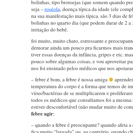
bolinhas, tipo brotoejas (que somem quando pre
seja –
roséola
, doença típica da idade (ele com
na sua manifestação mais típica. são 3 dias de f
bolinhas no quarto dia (que podem durar de 2 a 
irritação do bebê.
foi muito, muito chato, estressante e preocupant
demorar ainda um pouco pra ficarmos mais tran
tiver essas doenças da infância, gripes e etc. 
pouco sobre algumas coisas, e vou aproveitar pa
nos foi ensinado pelos médicos que nos apoiara
– febre é bom, a febre é nossa amiga
aprendem
temperatura do corpo é a forma que temos de im
vírus/bactérias de se multiplicarem e prolifera
todos os médicos que consultamos foi a mesma: 
estiver desconfortável (não mudar muito de co
febre agir
;
– quando a febre é preocupante? quando afeta a 
fica muito “largada” ou, ao contrário, quando c