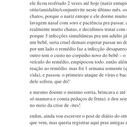
ele ficou resfriado 2 vezes até hoje (nariz entupi
otite/amidalite/conjuntivite neste último mês. os
chatos, porque o nariz entope e ele dorme muito
lavagem nasal com soro e paciência pra passar. a
realmente muito chatas, e decidimos tratar com a
porque 3 infecções simultâneas pra um adulto j
um bebê, seria cruel demais esperar passar no 
por um lado o remédio faz a infecção desaparec
outro tem o custo no corpinho novo do bebê – o o
veículo do remédio, empipocou todo. então além 
reação ao remédio. mas foi 1 semana somente (
vida), e passou. o primeiro ataque de vírus e ba
dele sofreu, que dó!
e mesmo doente o menino sorria, brincava e até 
só mamava e comia pedaços de fruta). e deu seu
no meio da crise de -ites!
enfim, ainda vou escrever o post de diário do ot
que vem, mas queria registrar aqui pras amigas