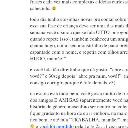
frases cada vez mais complexas e ideias curios
cabecinha
todo dia tenho coisinhas novas pra contar sobre
essa sua fase de criança deve ser uma das mais d
semana você cismou que se fala OTTO-borogodó
quando repete isso). também conheceu um ami
chama hugo, como seu monstrinho de pano prefe
espantado com o nome, e repetia com olhos arr
HUGO, mamãe!”.
e você fala tão direitinho que dá gosto. “abre a 
vovó?” e 30seg depois “abre pra mim, vovó!”.
consigo corrigir, porque é fofo demais <3).
na escola está tudo bem, você gosta muito de ir e
dos amigos E AMIGAS (aparentemente você nã
história de gênero masculino ser neutro no cole
fique grudento na hora de eu ir embora. na maio
fica bem, e até fala “TRABALHA, mamãe!”, 
e
você foi mordido
pela 1a (e 2a…) vez na esc