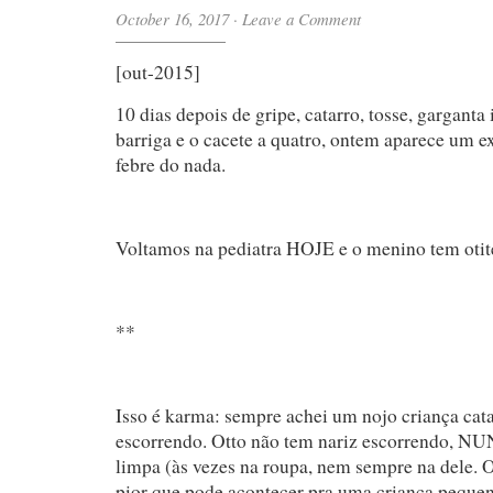
October 16, 2017
·
Leave a Comment
[out-2015]
10 dias depois de gripe, catarro, tosse, garganta
barriga e o cacete a quatro, ontem aparece um 
febre do nada.
Voltamos na pediatra HOJE e o menino tem oti
**
Isso é karma: sempre achei um nojo criança cata
escorrendo. Otto não tem nariz escorrendo, N
limpa (às vezes na roupa, nem sempre na dele. O
pior que pode acontecer pra uma criança peque