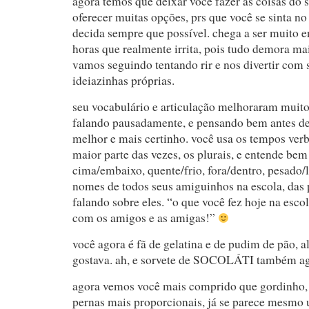
agora temos que deixar você fazer as coisas do s
oferecer muitas opções, prs que você se sinta no
decida sempre que possível. chega a ser muito 
horas que realmente irrita, pois tudo demora ma
vamos seguindo tentando rir e nos divertir com
ideiazinhas próprias.
seu vocabulário e articulação melhoraram muito
falando pausadamente, e pensando bem antes de 
melhor e mais certinho. você usa os tempos ver
maior parte das vezes, os plurais, e entende be
cima/embaixo, quente/frio, fora/dentro, pesado/le
nomes de todos seus amiguinhos na escola, das p
falando sobre eles. “o que você fez hoje na escol
com os amigos e as amigas!”
você agora é fã de gelatina e de pudim de pão, a
gostava. ah, e sorvete de SOCOLÁTI também a
agora vemos você mais comprido que gordinho,
pernas mais proporcionais, já se parece mesm