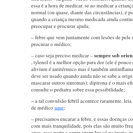
essa é a hora de medicar. se ao medicar a crianç
normal (ou quase, diante das circustâncias), é p
quando a criança mesmo medicada ainda continu
preocupar e procurar ajuda;
– febre que vem juntamente com lesões de pele 
procurar o médico;
sempre sob orien
– caso seja preciso medicar –
, tylenol é a melhor opção para dor (ele é pouco 
alivium é antitérmico mas é também antiinflamat
deve ser usado quando ainda não se sabe a orige
mascarar outros sintomas); dipirona é o mais efi
consulte o pediatra sobre essa possibilidade;
– a tal convulsão febril acontece raramente. leia
de médico
aqui
;
– precisamos encarar a febre, e essas doenças c
com mais tranquilidade, pois elas são muito freq
anos. essa parte a gente aprendeu só na teoria, p