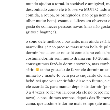
mundo ajudou a torná-lo sociável e amigável, 
desconfiado como ele é (observa MUITO tudo ao 
comida, a roupa, os brinquedos. não pega nem 
olhar muito bem). estamos felizes em observar c
gosta de conhecer pessoas novas (mas não gosta,
gritos e bagunça).
o sono dele melhorou bastante, mas ainda está 
maravilha. já não preciso mais ir pra bola de pil
dormir, basta sentar no sofá com ele no colo e ba
costuma dormir sem muito drama em 10-20min.
conseguimos fazê-lo dormir sozinho, mas confes
sério
tenho gostado de fazer ele dormir no col
mimá-lo e mantê-lo bem perto enquanto ele aind
bebê. sei que vou sentir falta disso no futuro, e
ele acorda 2x para mamar depois de dormir (por 
3 a 4 vezes (o fer vai lá, consola ele no berço 
novo). e nos últimos tempos, depois das 5h traz
cama, que assim ele dorme mais tempo (até umas