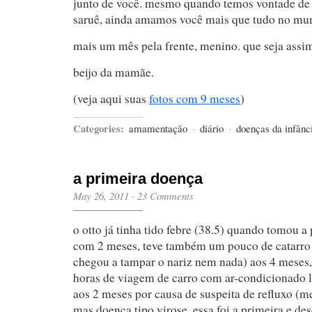
junto de você. mesmo quando temos vontade d
saruê, ainda amamos você mais que tudo no mu
mais um mês pela frente, menino. que seja assi
beijo da mamãe.
(veja aqui suas
fotos com 9 meses
)
Categories:
amamentação
·
diário
·
doenças da infânc
a primeira doença
May 26, 2011
·
23 Comments
o otto já tinha tido febre (38.5) quando tomou a
com 2 meses, teve também um pouco de catarr
chegou a tampar o nariz nem nada) aos 4 meses
horas de viagem de carro com ar-condicionado l
aos 2 meses por causa de suspeita de refluxo (me
mas doença tipo virose, essa foi a primeira e d