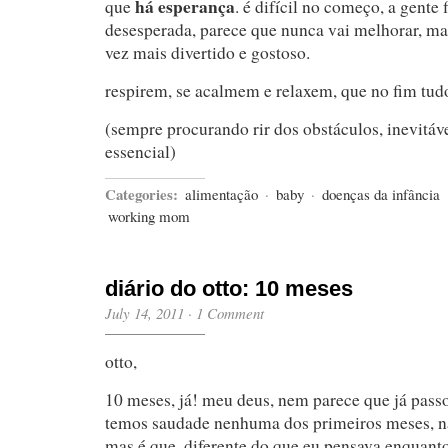
há esperança
que
. é difícil no começo, a gente 
desesperada, parece que nunca vai melhorar, ma
vez mais divertido e gostoso.
respirem, se acalmem e relaxem, que no fim tud
(sempre procurando rir dos obstáculos, inevitá
essencial)
Categories:
alimentação
·
baby
·
doenças da infância
working mom
diário do otto: 10 meses
July 14, 2011
·
1 Comment
otto,
10 meses, já! meu deus, nem parece que já pass
temos saudade nenhuma dos primeiros meses, n
mas é que, diferente do que eu pensava enquant