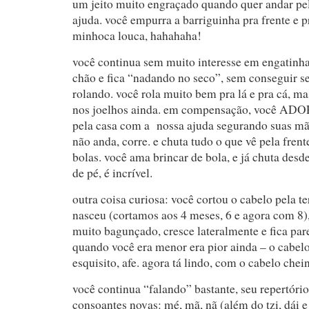
um jeito muito engraçado quando quer andar pe
ajuda. você empurra a barriguinha pra frente e p
minhoca louca, hahahaha!
você continua sem muito interesse em engatinha
chão e fica “nadando no seco”, sem conseguir se
rolando. você rola muito bem pra lá e pra cá, m
nos joelhos ainda. em compensação, você ADOR
pela casa com a nossa ajuda segurando suas mão
não anda, corre. e chuta tudo o que vê pela fren
bolas. você ama brincar de bola, e já chuta desd
de pé, é incrível.
outra coisa curiosa: você cortou o cabelo pela t
nasceu (cortamos aos 4 meses, 6 e agora com 8)
muito bagunçado, cresce lateralmente e fica pa
quando você era menor era pior ainda – o cabelo
esquisito, afe. agora tá lindo, com o cabelo che
você continua “falando” bastante, seu repertório
consoantes novas: mé, mã, nã (além do tzi, dái e