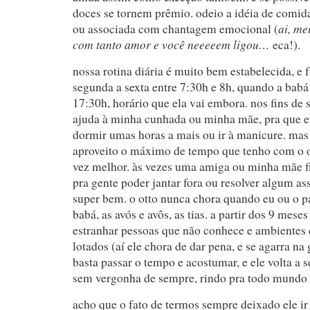
doces se tornem prêmio. odeio a idéia de comi
ai, me
ou associada com chantagem emocional (
com tanto amor e você neeeeem ligou…
eca!).
nossa rotina diária é muito bem estabelecida, e 
segunda a sexta entre 7:30h e 8h, quando a babá 
17:30h, horário que ela vai embora. nos fins d
ajuda à minha cunhada ou minha mãe, pra que e
dormir umas horas a mais ou ir à manicure. mas
aproveito o máximo de tempo que tenho com o ot
vez melhor. às vezes uma amiga ou minha mãe f
pra gente poder jantar fora ou resolver algum ass
super bem. o otto nunca chora quando eu ou o pa
babá, as avós e avôs, as tias. a partir dos 9 mes
estranhar pessoas que não conhece e ambientes 
lotados (aí ele chora de dar pena, e se agarra na
basta passar o tempo e acostumar, e ele volta a s
sem vergonha de sempre, rindo pra todo mundo 
acho que o fato de termos sempre deixado ele ir