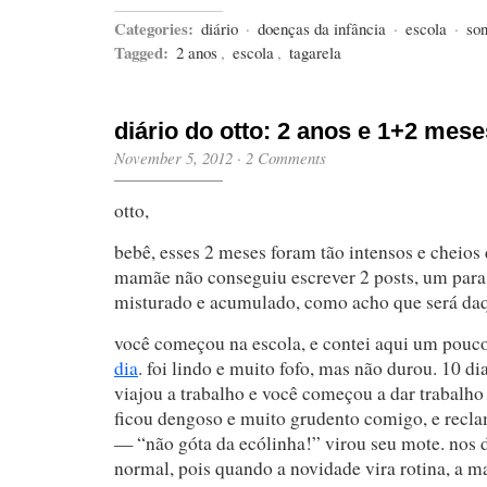
Categories:
diário
·
doenças da infância
·
escola
·
so
Tagged:
2 anos
,
escola
,
tagarela
diário do otto: 2 anos e 1+2 mese
November 5, 2012
·
2 Comments
otto,
bebê, esses 2 meses foram tão intensos e cheios
mamãe não conseguiu escrever 2 posts, um para 
misturado e acumulado, como acho que será daqu
você começou na escola, e contei aqui um pouc
dia
. foi lindo e muito fofo, mas não durou. 10 di
viajou a trabalho e você começou a dar trabalho 
ficou dengoso e muito grudento comigo, e recla
— “não góta da ecólinha!” virou seu mote. nos 
normal, pois quando a novidade vira rotina, a ma