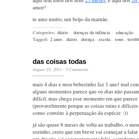
aqui tem fotos dos seus
25 meses
, e aqui dos
26
amor!
te amo muito, um beijo da mamãe.
Categories:
diário
·
doenças da infância
·
educação
Tagged:
2 anos
,
diário
,
doença
,
escola
,
sono
,
terrib
das coisas todas
August 23, 2011
·
3 Comments
mais 4 dias e meu bebezinho faz 1 ano! mal cons
alguns momentos parece que os dias não passam,
difícil, mas chega esse momento em que parece
(provavelmente porque as coisas ruins e difícei
como convém à perpetuação da espécie :))
já são quase 6 meses de volta ao trabalho, o me
sozinho, creio que em breve vai começar a fala
um dragão e é constantemente feliz, sorridente e