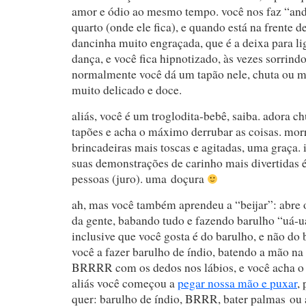
amor e ódio ao mesmo tempo. você nos faz “and
quarto (onde ele fica), e quando está na frente 
dancinha muito engraçada, que é a deixa para lig
dança, e você fica hipnotizado, às vezes sorrind
normalmente você dá um tapão nele, chuta ou m
muito delicado e doce.
aliás, você é um troglodita-bebê, saiba. adora ch
tapões e acha o máximo derrubar as coisas. morr
brincadeiras mais toscas e agitadas, uma graça.
suas demonstrações de carinho mais divertidas 
pessoas (juro). uma doçura
ah, mas você também aprendeu a “beijar”: abre
da gente, babando tudo e fazendo barulho “uá-u
inclusive que você gosta é do barulho, e não do 
você a fazer barulho de índio, batendo a mão na 
BRRRR com os dedos nos lábios, e você acha o
aliás você começou a
pegar nossa mão e puxar
,
quer: barulho de índio, BRRR, bater palmas ou 