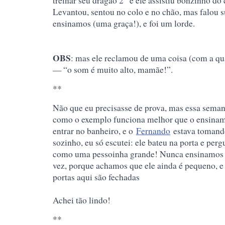
treinar seu dragão 2” e ele assistiu bonzinho do
Levantou, sentou no colo e no chão, mas falou
ensinamos (uma graça!), e foi um lorde.
OBS
: mas ele reclamou de uma coisa (com a qu
— “o som é muito alto, mamãe!”.
**
Não que eu precisasse de prova, mas essa seman
como o exemplo funciona melhor que o ensinam
entrar no banheiro, e o
Fernando
estava tomando
sozinho, eu só escutei: ele bateu na porta e per
como uma pessoinha grande! Nunca ensinamos i
vez, porque achamos que ele ainda é pequeno, e
portas aqui são fechadas
Achei tão lindo!
**