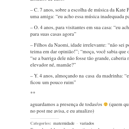
– C. 7 anos, sobre a escolha de música da Kate P
uma amiga: “eu acho essa música inadequada pa
– O. 4 anos, para visitantes em sua casa: “eu ac
para suas casas agora”
– Filhos da Naomi, idade irrelevante: “não sei 
teima em dar opinião!”; “moça, você sabia que 
“se a barriga dele não fosse tão grande, caberia
elevador né, mamãe?”
– Y. 4 anos, almoçando na casa da madrinha: “
ficou um pouco ruim”
**
aguardamos a presença de todas/os
(quem qui
no post me avisa, e eu atualizo)
Categories:
maternidade
·
variados