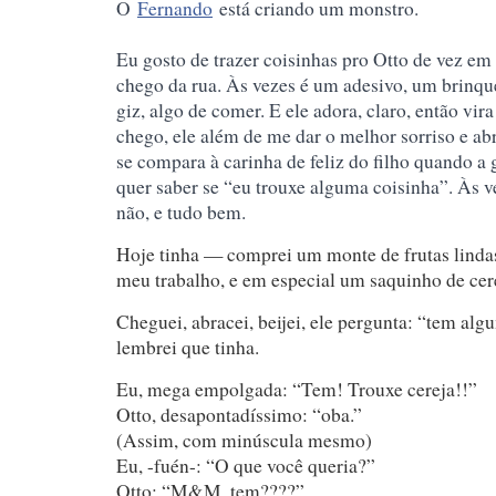
O
Fernando
está criando um monstro.
Eu gosto de trazer coisinhas pro Otto de vez e
chego da rua. Às vezes é um adesivo, um brinq
giz, algo de comer. E ele adora, claro, então vir
chego, ele além de me dar o melhor sorriso e a
se compara à carinha de feliz do filho quando a 
quer saber se “eu trouxe algu
ma coisinha”. Às v
não, e tudo bem.
Hoje tinha — comprei um monte de frutas linda
meu trabalho, e em especial um saquinho de cere
Cheguei, abracei, beijei, ele pergunta: “tem alg
lembrei que tinha.
Eu, mega empolgada: “Tem! Trouxe cereja!!”
Otto, desapontadíssimo: “oba.”
(Assim, com minúscula mesmo)
Eu, -fuén-: “O que você queria?”
Otto: “M&M, tem????”