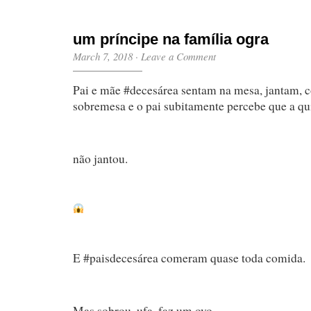
um príncipe na família ogra
March 7, 2018
·
Leave a Comment
Pai e mãe #decesárea sentam na mesa, jantam,
sobremesa e o pai subitamente percebe que a 
não jantou.
E #paisdecesárea comeram quase toda comida.
Mas sobrou, ufa, faz um ovo.