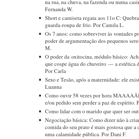
na rua, na chuva, na fazenda ou numa casi
Fernanda W.
Short e camiseta regata aos 11o C: Quebra
guarda-roupa de frio. Por Camila L.
Os 7 anos: como sobreviver às vontades pró
poder de argumentação dos pequenos seres
M.
O poder da oxitocina, módulo básico: Ach
que cospe água do chuveiro — a estética d
Por Carla
Sexo e Tesão, após a maternidade: ele exist
Luanna
Como ouvir 58 vezes por hora MAAAAÃ
e/ou pedido sem perder a paz de espírito. 
Como lidar com o marido que quer ser out
Negociação básica: Como dizer não à cria
comida do seu prato é mais gostosa que a 
uma calamidade pública. Por Dani F.