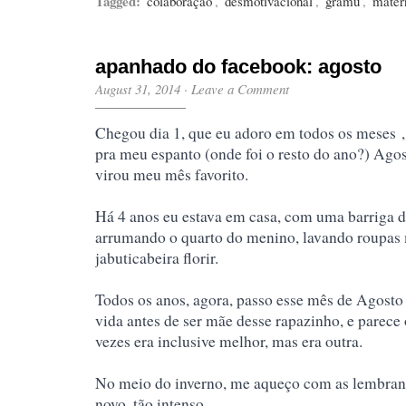
Tagged:
colaboração
,
desmotivacional
,
gramú
,
mater
apanhado do facebook: agosto
August 31, 2014
·
Leave a Comment
Chegou dia 1, que eu adoro em todos os meses
pra meu espanto (onde foi o resto do ano?) Agos
virou meu mês favorito.
Há 4 anos eu estava em casa, com uma barriga
arrumando o quarto do menino, lavando roupas 
jabuticabeira florir.
Todos os anos, agora, passo esse mês de Agosto
vida antes de ser mãe desse rapazinho, e parece 
vezes era inclusive melhor, mas era outra.
No meio do inverno, me aqueço com as lembranç
novo, tão intenso.