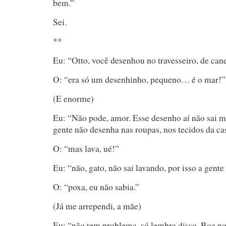
bem.”
Sei.
**
Eu: “Otto, você desenhou no travesseiro, de can
O: “era só um desenhinho, pequeno… é o mar!”
(E enorme)
Eu: “Não pode, amor. Esse desenho aí não sai ma
gente não desenha nas roupas, nos tecidos da ca
O: “mas lava, ué!”
Eu: “não, gato, não sai lavando, por isso a gent
O: “poxa, eu não sabia.”
(Já me arrependi, a mãe)
Eu: “não tem problema, só lembra disso. Boa n