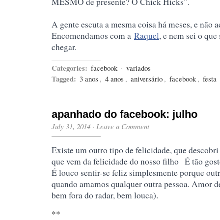
MESMO de presente? O Chick Hicks”.
A gente escuta a mesma coisa há meses, e não 
Encomendamos com a
Raquel
, e nem sei o que
chegar.
Categories:
facebook
·
variados
Tagged:
3 anos
,
4 anos
,
aniversário
,
facebook
,
festa
apanhado do facebook: julho
July 31, 2014
·
Leave a Comment
Existe um outro tipo de felicidade, que descobr
que vem da felicidade do nosso filho
É tão gost
É louco sentir-se feliz simplesmente porque outr
quando amamos qualquer outra pessoa. Amor de
bem fora do radar, bem louca).
**