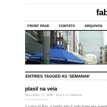
fa
FRONT PAGE
CONTATO
ARQUIVOS
ENTRIES TAGGED AS ‘SEMANA6’
plasil na veia
December 27, 2009
·
Leave a Comment
a coisa tá feia. o enjôo não é suficiente pra vom