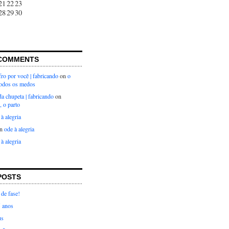
21
22
23
28
29
30
COMMENTS
ro por você | fabricando
on
o
todos os medos
 da chupeta | fabricando
on
, o parto
 à alegria
n
ode à alegria
 à alegria
POSTS
de fase!
5 anos
us