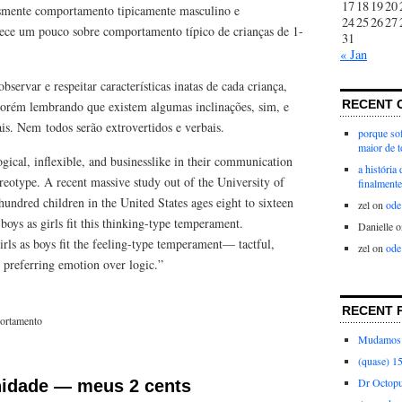
17
18
19
20
esmente comportamento tipicamente masculino e
24
25
26
27
ece um pouco sobre comportamento típico de crianças de 1-
31
« Jan
bservar e respeitar características inatas de cada criança,
RECENT 
porém lembrando que existem algumas inclinações, sim, e
ais. Nem todos serão extrovertidos e verbais.
porque sof
maior de 
ogical, inflexible, and businesslike in their communication
a história
tereotype. A recent massive study out of the University of
finalmente
hundred children in the United States ages eight to sixteen
zel
on
ode
boys as girls fit this thinking-type temperament.
Danielle
o
rls as boys fit the feeling-type temperament— tactful,
zel
on
ode
 preferring emotion over logic.”
RECENT 
ortamento
Mudamos 
(quase) 1
Dr Octop
nidade — meus 2 cents