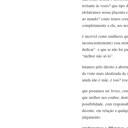
irritante às vezes? que tip
idolatramos nossa placenta 
ao mundo? como temos cora
completamente a ela, aos no
é incrível como mulheres q
inconscientemente) essa míst
dedicar”. e que se não for p
“melhor não sê-lo”.
lutamos pelo direito a abort
da visão mais idealizada da
ainda não é mãe, é isso? res
que possamos ser livres, co
que melhor nos couber, dent
possibilidade. com responsa
decente, em relação a qualqu
julgamento.
pratiquemos a diferença, s