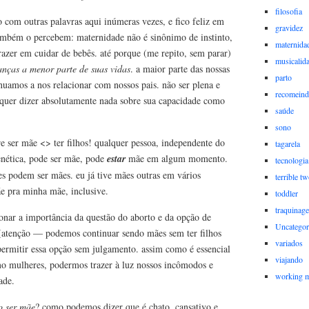
filosofia
so com outras palavras aqui inúmeras vezes, e fico feliz em
gravidez
ambém o percebem: maternidade não é sinônimo de instinto,
maternida
azer em cuidar de bebês. até porque (me repito, sem parar)
musicalid
ianças a menor parte de suas vidas
. a maior parte das nossas
parto
nuamos a nos relacionar com nossos pais. não ser plena e
recomein
 quer dizer absolutamente nada sobre sua capacidade como
saúde
sono
bre ser mãe <> ter filhos! qualquer pessoa, independente do
tagarela
enética, pode ser mãe, pode
estar
mãe em algum momento.
tecnologia
res podem ser mães. eu já tive mães outras em vários
terrible t
e pra minha mãe, inclusive.
toddler
traquinag
onar a importância da questão do aborto e da opção de
Uncategor
 (atenção — podemos continuar sendo mães sem ter filhos
variados
 permitir essa opção sem julgamento. assim como é essencial
viajando
mo mulheres, podermos trazer à luz nossos incômodos e
working 
ade.
o ser mãe
? como podemos dizer que é chato, cansativo e