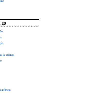
mãe
IES
ção
ão
ção
as de criança
to
 infância