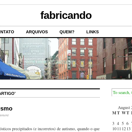
fabricando
NTATO
ARQUIVOS
QUEM?
LINKS
ARTIGO’
August 
ismo
M
T
W
T
omment
3
4
5
6
sticos precipitados (e incorretos) de autismo, quando o que
10
11
12
13