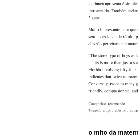
a criança apresenta é simpl
introvertido. Também esclar
3 anos.
Muito interessante para que o
sem necessidade de rótulo, 
elas são perfeitamente natur
“The stereotype of boys as l
habits is more than just a s
Florida involving fifty-four 
indicates that twice as many 
Conversely, twice as many gi
friendly, compassionate, and
Categories:
recomeindo
Tagged:
artigo
,
autismo
,
comp
o mito da mater