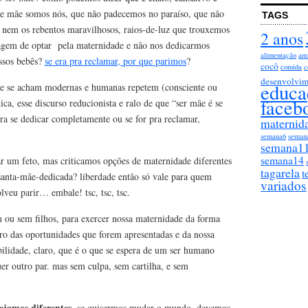
o de mãe somos nós, que não padecemos no paraíso, que não
TAGS
e nem os rebentos maravilhosos, raios-de-luz que trouxemos
2 anos
gem de optar pela maternidade e não nos dedicarmos
alimentação
am
ssos bebês?
se era pra reclamar, por que parimos
?
cocô
comida
c
desenvolvim
educa
ue se acham modernas e humanas repetem (consciente ou
faceb
ica, esse discurso reducionista e ralo de que “ser mãe é se
ara se dedicar completamente ou se for pra reclamar,
maternid
semana6
seman
semana1
semana14
ar um feto, mas criticamos opções de maternidade diferentes
tagarela
t
 santa-mãe-dedicada? liberdade então só vale para quem
variados
olveu parir… embale! tsc, tsc, tsc.
m ou sem filhos, para exercer nossa maternidade da forma
ro das oportunidades que forem apresentadas e da nossa
bilidade, claro, que é o que se espera de um ser humano
er outro par. mas sem culpa, sem cartilha, e sem
ejamos diferentes
. se quisermos mudar o mundo, devemos