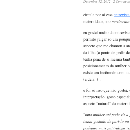
December 12, 2012
·
2 Comment
circula por aí essa
entrevista
maternidade, e o
movimento 
eu gostei muito da entrevist
permito julgar só um pouqui
aspecto que me chamou a ate
da filha (a ponto de pedir d
tenha pena de si mesma tamb
posicionamento da mulher c
existe um incômodo com a co
(a dela :)).
e foi só isso que não gostei
interpretação. gosto especia
aspecto “natural” da materni
“
uma mulher até pode vir a 
tenha gostado de pari-lo ou
podemos mais naturalizar isso