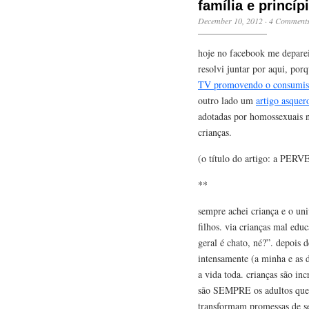
família e princí
December 10, 2012
·
4 Comment
hoje no facebook me deparei
resolvi juntar por aqui, por
TV promovendo o consumismo 
outro lado um
artigo asquer
adotadas por homossexuais 
crianças.
(o título do artigo: a PER
**
sempre achei criança e o un
filhos. via crianças mal educ
geral é chato, né?”. depois 
intensamente (a minha e as 
a vida toda. crianças são in
são SEMPRE os adultos que a
transformam promessas de s