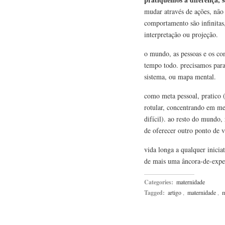
mudar através de ações, não 
comportamento são infinitas
interpretação ou projeção.
o mundo, as pessoas e os c
tempo todo. precisamos para
sistema, ou mapa mental.
como meta pessoal, pratico (
rotular, concentrando em m
difícil). ao resto do mundo,
de oferecer outro ponto de 
vida longa a qualquer inicia
de mais uma âncora-de-expec
Categories:
maternidade
Tagged:
artigo
,
maternidade
,
m