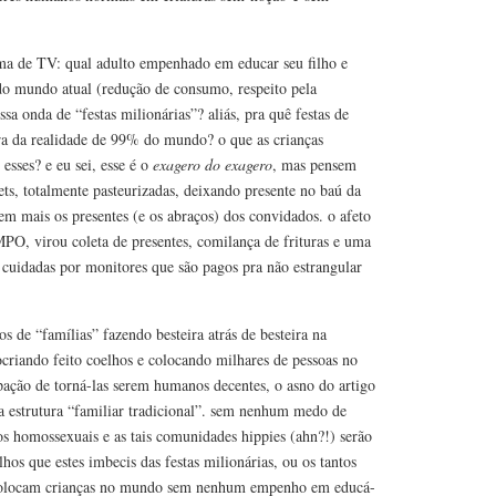
a de TV: qual adulto empenhado em educar seu filho e
o mundo atual (redução de consumo, respeito pela
essa onda de “festas milionárias”? aliás, pra quê festas de
ora da realidade de 99% do mundo? o que as crianças
sses? e eu sei, esse é o
exagero do exagero
, mas pensem
ts, totalmente pasteurizadas, deixando presente no baú da
em mais os presentes (e os abraços) dos convidados. o afeto
O, virou coleta de presentes, comilança de frituras e uma
 cuidadas por monitores que são pagos pra não estrangular
 de “famílias” fazendo besteira atrás de besteira na
ocriando feito coelhos e colocando milhares de pessoas no
ção de torná-las serem humanos decentes, o asno do artigo
a estrutura “familiar tradicional”. sem nenhum medo de
os homossexuais e as tais comunidades hippies (ahn?!) serão
lhos que estes imbecis das festas milionárias, ou os tantos
colocam crianças no mundo sem nenhum empenho em educá-