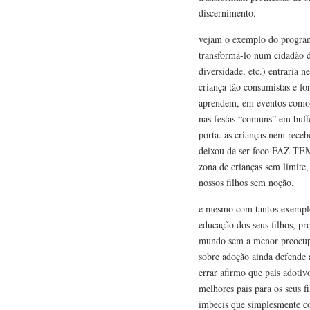
discernimento.
vejam o exemplo do program
transformá-lo num cidadão d
diversidade, etc.) entraria n
criança tão consumistas e f
aprendem, em eventos como e
nas festas “comuns” em buffe
porta. as crianças nem receb
deixou de ser foco FAZ TEMP
zona de crianças sem limite,
nossos filhos sem noção.
e mesmo com tantos exemplos
educação dos seus filhos, pr
mundo sem a menor preocupa
sobre adoção ainda defende 
errar afirmo que pais adotiv
melhores pais para os seus fi
imbecis que simplesmente 