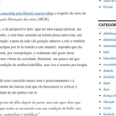
Amor de 
s
Privada
 concedida pela filósofa marcia tiburi
a respeito do mito da
pela libertação das mães (MLM)
.
CATEGOR
a, e da perspectiva dela. aqui no meu espaço pessoal, me
alfabetiza
nho, e com base somente na leitura dessa entrevista, um
alimentaç
nção: a pena da mãe (da geração anterior a ela) e também
amamenta
esculpas por tê-la trazido a este mundo). suponho que ela
baby
ém, por extrapolação, e realmente não gosto desse
brincadeir
omo vítima da sociedade, #mimimi. me parece até que
ndição de mulher/mãe/filha. mas isso é assunto pra terapia
crescimen
dentição
desfralde
, de resto concordo muito com o posicionamento e a
diário
lmente da clareza com que ela desconecta (e critica) o
dicas
dade do ato prático em si:
doenças da
educação
gostar do filho depois do parto, mas não quer dizer que
 que tenha se encantado com sua condição de bebê. não
escola
. naturalizar é mistificar.
”
facebook