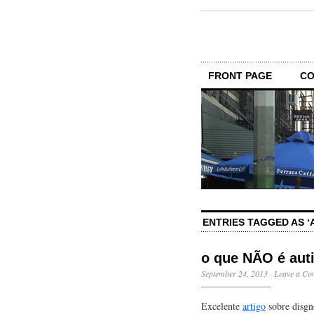
FRONT PAGE
CO
ENTRIES TAGGED AS ‘
o que NÃO é aut
September 24, 2013
·
Leave a C
Excelente
artigo
sobre disgnó