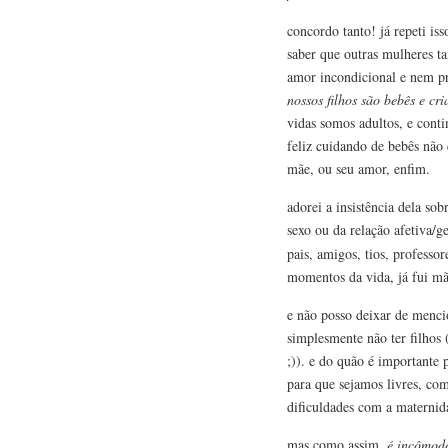
concordo tanto! já repeti is
saber que outras mulheres t
amor incondicional e nem pr
nossos filhos são bebês e cr
vidas somos adultos, e conti
feliz cuidando de bebês não
mãe, ou seu amor, enfim.
adorei a insistência dela so
sexo ou da relação afetiva/g
pais, amigos, tios, professo
momentos da vida, já fui mã
e não posso deixar de menci
simplesmente não ter filhos
;)). e do quão é importante
para que sejamos livres, co
dificuldades com a maternid
mas como assim,
é incômod