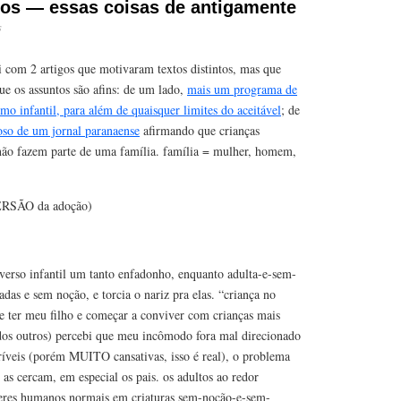
pios — essas coisas de antigamente
s
 com 2 artigos que motivaram textos distintos, mas que
que os assuntos são afins: de um lado,
mais um programa de
infantil, para além de quaisquer limites do aceitável
; de
oso de um jornal paranaense
afirmando que crianças
não fazem parte de uma família. família = mulher, homem,
VERSÃO da adoção)
iverso infantil um tanto enfadonho, enquanto adulta-e-sem-
adas e sem noção, e torcia o nariz pra elas. “criança no
de ter meu filho e começar a conviver com crianças mais
dos outros) percebi que meu incômodo fora mal direcionado
críveis (porém MUITO cansativas, isso é real), o problema
s cercam, em especial os pais. os adultos ao redor
eres humanos normais em criaturas sem-noção-e-sem-