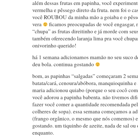
além dessas frutas em papinha, você experiment
vermelha e pêssego direto da fruta. nem foi o c
você ROUBOU da minha mão a goiaba e o pêsse
vera
ficamos preocupadas de você engasgar, 
“chupa” as frutas direitinho e já morde com seu
também oferecendo laranja lima pra você chupar
onivorinho querido!
há 1 semana adicionamos mamão no seu suco de 
deu bola. continua gostando
bom, as papinhas “salgadas” começaram 2 seman
batata/cará, cenoura/abóbora, manquioquinha e
maria adicionou quiabo (porque o seu cocô co
você adorou a papinha babenta. não tivemos di
fazer você comer a quantidade recomendada pelo
colheres de sopa). essa semana começamos a a
(frango orgânico, o mesmo que nós comemos) e
gostando. um tiquinho de azeite, nada de sal ou
enquanto.