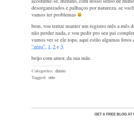
acostume-se, menino, com nosso senso de humor
desorganizados e palhaços por natureza. se você 
vamos ter problemas
bem, vou tentar manter um registro mês a mês d
não perder nada, e vou pedir pro seu pai comple
vamos ver se ele topa. aqui estão algumas fotos
“zero”
,
1
,
2
e
3
.
beijo com amor, da sua mãe.
Categories:
diário
Tagged:
otto
GET A FREE BLOG A