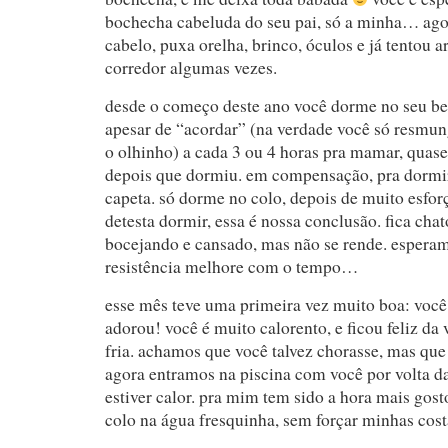
bochecha cabeluda do seu pai, só a minha… ago
cabelo, puxa orelha, brinco, óculos e já tentou a
corredor algumas vezes.
desde o começo deste ano você dorme no seu ber
apesar de “acordar” (na verdade você só resmun
o olhinho) a cada 3 ou 4 horas pra mamar, quase
depois que dormiu. em compensação, pra dorm
capeta. só dorme no colo, depois de muito esfor
detesta dormir, essa é nossa conclusão. fica cha
bocejando e cansado, mas não se rende. espera
resistência melhore com o tempo…
esse mês teve uma primeira vez muito boa: você 
adorou! você é muito calorento, e ficou feliz da
fria. achamos que você talvez chorasse, mas qu
agora entramos na piscina com você por volta da
estiver calor. pra mim tem sido a hora mais gost
colo na água fresquinha, sem forçar minhas cos