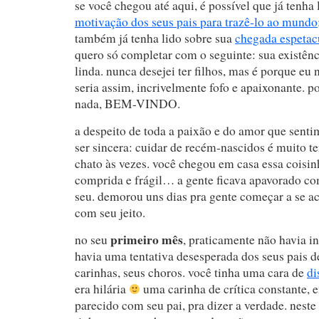
se você chegou até aqui, é possível que já tenha
motivação dos seus pais para trazê-lo ao mundo
também já tenha lido sobre sua
chegada espetacu
quero só completar com o seguinte: sua existênc
linda. nunca desejei ter filhos, mas é porque eu
seria assim, incrivelmente fofo e apaixonante. p
nada, BEM-VINDO.
a despeito de toda a paixão e do amor que senti
ser sincera: cuidar de recém-nascidos é muito ten
chato às vezes. você chegou em casa essa coisi
comprida e frágil… a gente ficava apavorado c
seu. demorou uns dias pra gente começar a se 
com seu jeito.
primeiro mês
no seu
, praticamente não havia in
havia uma tentativa desesperada dos seus pais d
carinhas, seus choros. você tinha uma cara de
di
era hilária
uma carinha de crítica constante, 
parecido com seu pai, pra dizer a verdade. nest