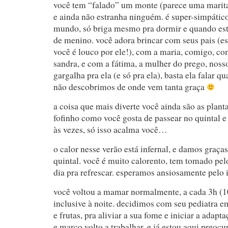
você tem “falado” um monte (parece uma marita
e ainda não estranha ninguém. é super-simpátic
mundo, só briga mesmo pra dormir e quando e
de menino. você adora brincar com seus pais (es
você é louco por ele!), com a maria, comigo, com
sandra, e com a fátima, a mulher do prego, nosso
gargalha pra ela (e só pra ela), basta ela falar q
não descobrimos de onde vem tanta graça
a coisa que mais diverte você ainda são as planta
fofinho como você gosta de passear no quintal e 
às vezes, só isso acalma você…
o calor nesse verão está infernal, e damos graças
quintal. você é muito calorento, tem tomado pe
dia pra refrescar. esperamos ansiosamente pelo 
você voltou a mamar normalmente, a cada 3h (1
inclusive à noite. decidimos com seu pediatra 
e frutas, pra aliviar a sua fome e iniciar a adap
e março volto a trabalhar, e já estou aqui preoc