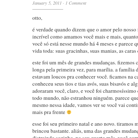
January 5, 2011
·
1 Comment
otto,
é verdade quando dizem que o amor pelo nosso f
incrível como amamos você mais e mais, quant
você só está nesse mundo há 4 meses e parece 
vida toda: suas gracinhas, suas manias, as caras 
este foi um mês de grandes mudanças. fizemos
longa pela primeira vez, para marília. a família d
estavam loucos pra conhecer você. ficamos na ca
conheceu seus tios e tias avós, suas bisavós e al
adoraram você, claro, e você foi charmosíssimo
todo mundo, não estranhou ninguém. parece qu
mesmo nessa idade, vamos ver se você vai conti
mais pra frente
esse foi seu primeiro natal e ano novo. tiramos m
brincou bastante. aliás, uma das grandes mudanç
distraindo sozinho. no seu quarto mês, você co