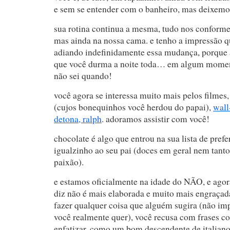
e sem se entender com o banheiro, mas deixemos
sua rotina continua a mesma, tudo nos conforme
mas ainda na nossa cama. e tenho a impressão q
adiando indefinidamente essa mudança, porque 
que você durma a noite toda… em algum mome
não sei quando!
você agora se interessa muito mais pelos filmes
(cujos bonequinhos você herdou do papai),
wall
detona, ralph
. adoramos assistir com você!
chocolate é algo que entrou na sua lista de prefe
igualzinho ao seu pai (doces em geral nem tan
paixão).
e estamos oficialmente na idade do NÃO, e ago
diz não é mais elaborada e muito mais engraçada
fazer qualquer coisa que alguém sugira (não imp
você realmente quer), você recusa com frases co
enfatizar, como um bom descendente de italia