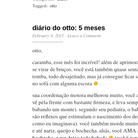
Tagged:
otto
diário do otto: 5 meses
February 9, 2011
·
Leave a Comment
otto,
caramba, esse mês foi incrível! além de aprimor
se virar de bruços, você está também quase sen
tomba, todo desajeitado, mas já consegue ficar 
no sofá com alguma escora
sua coordenação motora melhorou muito, você a
vê pela frente com bastante firmeza, e leva semp
babando um monte). segundo seu pediatra, o bab
são reflexos que estimulam o nascimento dos den
como eu imaginava). você também morde muito 
e até nariz, queijo e bochecha. aliás, você AM
bochecha, e me deixa toda babada
você é esp