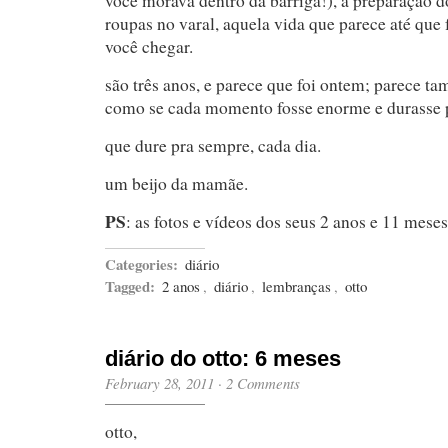
você morava dentro da barriga!), a preparação do
roupas no varal, aquela vida que parece até que f
você chegar.
são três anos, e parece que foi ontem; parece t
como se cada momento fosse enorme e durasse 
que dure pra sempre, cada dia.
um beijo da mamãe.
PS
: as fotos e vídeos dos seus 2 anos e 11 mese
Categories:
diário
Tagged:
2 anos
,
diário
,
lembranças
,
otto
diário do otto: 6 meses
February 28, 2011
·
2 Comments
otto,