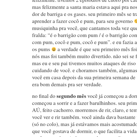
mas felizmente a santa maria estava aqui pra nos 
dor de barriga e os gases. seu primeiro mês se t
aprender a fazer cocô e pum, para seu governo
musiquinha pra você, que cantamos toda vez qu
fralda: “é o barrigão com pum / é o barrigão co
com pum, cocô e pum, cocô e pum”. e eu fazia a 
os pums
a verdade é que seu primeiro mês fo
nós mas foi também muito divertido. não sei se f
mas eu e seu pai tivemos muitos ataques de ris
cuidando de você. e choramos também, algumas 
você em casa depois da sua primeira semana de 
era bom demais pra ser verdade.
segundo mês
no final do
você já começou a dorm
começou a sorrir e a fazer barulhinhos. seu prim
AÚ, feito cachorro. morremos de rir, claro, e te
você ver e rir também. você ainda dava bastante
(só no colo), mas já estávamos mais acostumado
que você gostava de dormir, o que facilita a vi