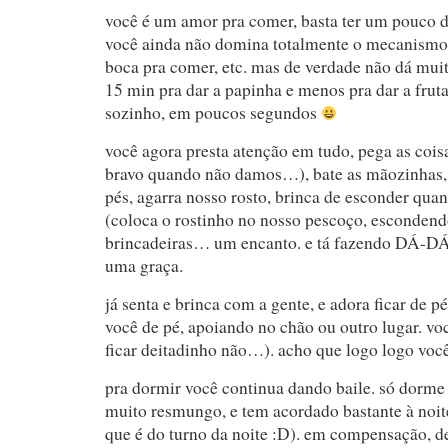
você é um amor pra comer, basta ter um pouco d
você ainda não domina totalmente o mecanismo d
boca pra comer, etc. mas de verdade não dá mui
15 min pra dar a papinha e menos pra dar a frut
sozinho, em poucos segundos
você agora presta atenção em tudo, pega as coisa
bravo quando não damos…), bate as mãozinhas, 
pés, agarra nosso rosto, brinca de esconder qu
(coloca o rostinho no nosso pescoço, escondendo
brincadeiras… um encanto. e tá fazendo DÁ-DÁ
uma graça.
já senta e brinca com a gente, e adora ficar de p
você de pé, apoiando no chão ou outro lugar. vo
ficar deitadinho não…). acho que logo logo você
pra dormir você continua dando baile. só dorme 
muito resmungo, e tem acordado bastante à noite
que é do turno da noite :D). em compensação, de