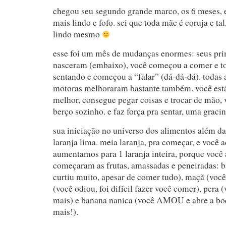
chegou seu segundo grande marco, os 6 meses, e
mais lindo e fofo. sei que toda mãe é coruja e tal
lindo mesmo
esse foi um mês de mudanças enormes: seus pri
nasceram (embaixo), você começou a comer e to
sentando e começou a “falar” (dá-dá-dá). todas 
motoras melhoraram bastante também. você est
melhor, consegue pegar coisas e trocar de mão, v
berço sozinho. e faz força pra sentar, uma graci
sua iniciação no universo dos alimentos além da
laranja lima. meia laranja, pra começar, e você 
aumentamos para 1 laranja inteira, porque você 
começaram as frutas, amassadas e peneiradas: b
curtiu muito, apesar de comer tudo), maçã (voc
(você odiou, foi difícil fazer você comer), pera 
mais) e banana nanica (você AMOU e abre a bo
mais!).