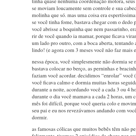
tinha quase nenhuma coordenação motora, seus 
se moviam loucamente sem controle e sua cabe
molinha que só. mas uma coisa era espertíssima:
se você tinha fome, bastava chegar com o dedo p
você abrisse a boquinha que nem passarinho, er
rir de você quando ia mamar, porque ficava vira
um lado pro outro, com a boca aberta, tentando a
lindo! (e agora com 3 meses você não faz mais
nessa época, você simplesmente não dormia se n
bastava colocar no berço, as perninhas e bracin
faziam você acordar. decidimos “enrolar” você (
você ficava calmo e dormia muitas horas seguid
durante a noite, acordando você a cada 3 ou 4 h
durante o dia você mamava a cada 2 horas, um c
mês foi difícil, porque você queria colo e movi
seu pai e eu nos revezávamos andando com você 
dormir.
as famosas cólicas que muitos bebês têm não pe
felizmente. tivemos 2 episódios de choro por cau