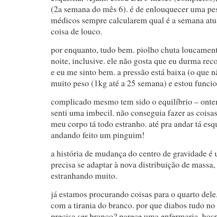
(2a semana do mês 6). é de enlouquecer uma pe
médicos sempre calcularem qual é a semana atua
coisa de louco.
por enquanto, tudo bem. piolho chuta loucamen
noite, inclusive. ele não gosta que eu durma reco
e eu me sinto bem. a pressão está baixa (o que 
muito peso (1kg até a 25 semana) e estou funci
complicado mesmo tem sido o equilíbrio – onte
senti uma imbecil. não conseguia fazer as coisa
meu corpo tá todo estranho. até pra andar tá esqu
andando feito um pinguim!
a história de mudança do centro de gravidade é 
precisa se adaptar à nova distribuição de massa
estranhando muito.
já estamos procurando coisas para o quarto dele
com a tirania do branco. por que diabos tudo no
precisa ser branco? parece uma enfermaria, hosp