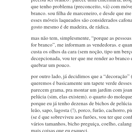
que tenho problema (preconceito, vá) com móve
branco. sou filha de marceneiro, e desde que m
esses móveis laqueados são considerados cafona
gosto mesmo é de madeira, de rádica.
mas não tem, simplesmente, “porque as pessoa
for branco”, me informam as vendedoras. e quan
custa os olhos da cara (sem noção, tipo um berço
decepcionada, vou ter que me render ao branco 
quebrar um pouco.
por outro lado, já decidimos que a “decoração
queremos é basicamente um tapete verde desses 
parecem grama, pra montar um jardim com joan
pelúcia (sim, elas existem). o quarto do moleque
porque eu já tenho dezenas de bichos de pelúcia
leão, sapo, lagosta (!), porco, furão, cachorro, p
(se é que sobreviveu aos furões, vou ter que conf
vários tamanhos, bicho preguiça, coelho, calango
mais coisas que eu esqueci.