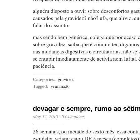
alguém disposto a ouvir sobre desconfortos gast
causados pela gravidez? não? ufa, que alívio. e
falar do assunto.
mas sendo bem genérica, colega que por acaso c
sobre gravidez, saiba que é comum ter, digamos
das mudanças digestivas e circulatórias. não se 
se entupir imediatamente de activia nem luftal.
paciência.
Categories:
gravidez
Tagged:
semana26
devagar e sempre, rumo ao séti
May 12, 2010
·
6 Comments
26 semanas, ou metade do sexto mês. essa con
esquisita, vejam: estou DE 5 meses (completos)