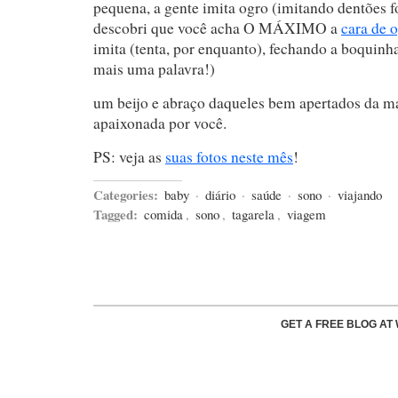
pequena, a gente imita ogro (imitando dentões fo
descobri que você acha O MÁXIMO a
cara de 
imita (tenta, por enquanto), fechando a boquinh
mais uma palavra!)
um beijo e abraço daqueles bem apertados da m
apaixonada por você.
PS: veja as
suas fotos neste mês
!
Categories:
baby
·
diário
·
saúde
·
sono
·
viajando
Tagged:
comida
,
sono
,
tagarela
,
viagem
GET A FREE BLOG A