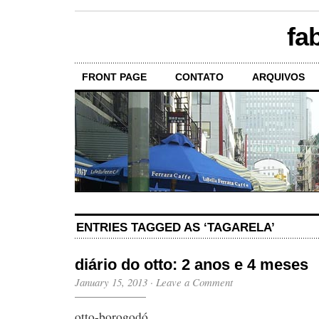
fa
FRONT PAGE
CONTATO
ARQUIVOS
ENTRIES TAGGED AS ‘TAGARELA’
diário do otto: 2 anos e 4 meses
January 15, 2013
·
Leave a Comment
otto-borogodó,