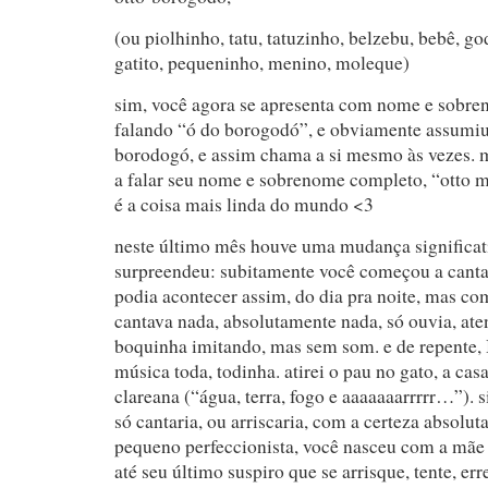
(ou piolhinho, tatu, tatuzinho, belzebu, bebê, g
gatito, pequeninho, menino, moleque)
sim, você agora se apresenta com nome e sobr
falando “ó do borogodó”, e obviamente assum
borodogó, e assim chama a si mesmo às vezes.
a falar seu nome e sobrenome completo, “otto m
é a coisa mais linda do mundo <3
neste último mês houve uma mudança significat
surpreendeu: subitamente você começou a canta
podia acontecer assim, do dia pra noite, mas co
cantava nada, absolutamente nada, só ouvia, at
boquinha imitando, mas sem som. e de repente
música toda, todinha. atirei o pau no gato, a casa,
clareana (“água, terra, fogo e aaaaaaarrrrr…”). s
só cantaria, ou arriscaria, com a certeza absoluta
pequeno perfeccionista, você nasceu com a mãe ce
até seu último suspiro que se arrisque, tente, er