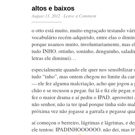
altos e baixos
August 13, 2012
·
Leave a Comment
o otto está muito, muito engraçado testando vári
vocabulário recém-adquirido, entre elas o diminu
porque usamos muito, involuntariamente, mas e
tudo INHO. ottinho, soninho, denguinho, salad
letras ele diminui)…
especialmente quando ele quer nos sensibilizar 
tudo “inho”, mas ontem chegou no limite da cara
— ele fez alguma malcriação, acho que jogou a 
chão e se recusou a pegar. fui lá e fiz ele pegar,
fez o maior drama e aí pediu o IPAD. aproveitei 
não senhor, não ia ter ipad porque tinha sido ma
próxima vez não jogasse a garrafa e pegasse qu
aí começou o berreiro, lágrimas e lágrimas, e de
ele tentou: IPADINHOOOOOO. não dei, mas ti