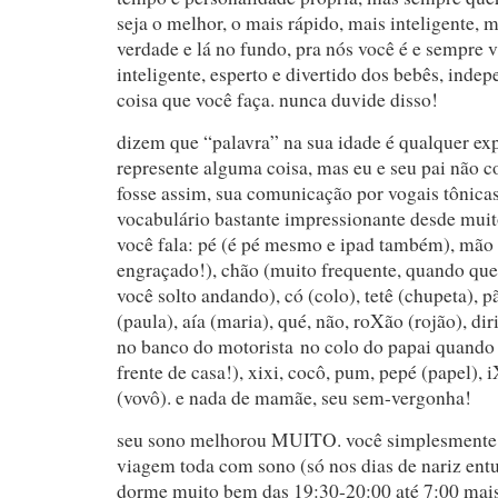
seja o melhor, o mais rápido, mais inteligente, 
verdade e lá no fundo, pra nós você é e sempre v
inteligente, esperto e divertido dos bebês, inde
coisa que você faça. nunca duvide disso!
dizem que “palavra” na sua idade é qualquer ex
represente alguma coisa, mas eu e seu pai não 
fosse assim, sua comunicação por vogais tônica
vocabulário bastante impressionante desde mui
você fala: pé (é pé mesmo e ipad também), mão 
engraçado!), chão (muito frequente, quando que
você solto andando), có (colo), tetê (chupeta), pã
(paula), aía (maria), qué, não, roXão (rojão), dir
no banco do motorista no colo do papai quando
frente de casa!), xixi, cocô, pum, pepé (papel), i
(vovô). e nada de mamãe, seu sem-vergonha!
seu sono melhorou MUITO. você simplesmente 
viagem toda com sono (só nos dias de nariz entu
dorme muito bem das 19:30-20:00 até 7:00 mais