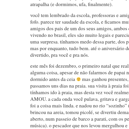
atrapalha (e dormimos, ufa, finalmente).
você tem lembrado da escola, professoras e ami
fofo. parece ter saudade da escola, e ficamos mui
amigos dos pais de um dos seus amigos, ambos
vivendo no brasil, eles são muito legais e parec
uma surpresa. tínhamos medo dessa parte, dos p
mas por enquanto, tudo bem. até o aniversário del
divertido, pra você e pra nós.
este mês foi dezembro, o primeiro natal que re
alguma coisa, apesar de não falarmos de papai n
dormido antes da ceia
mas ganhou presentes, 
passamos uns dias na praia. sua visita à praia f
tínhamos ido à praia, mas desta vez você realmen
AMOU. a cada onda você pulava, gritava e garga
foi a coisa mais linda. e nadou no rio “sozinho” 
brincou na areia, tomou picolé, se divertiu dem
aberto, num passeio de barco a parati, com os 
música). o pescador que nos levou mergulhou e