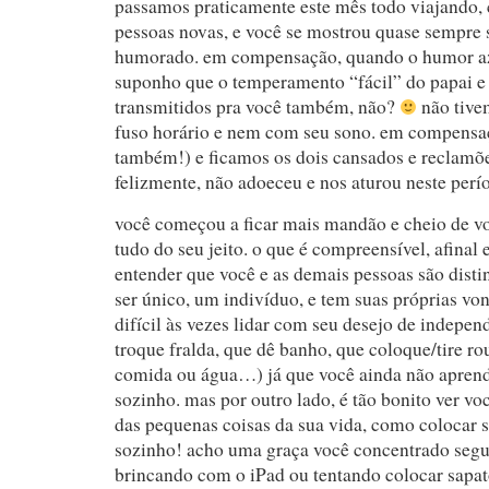
passamos praticamente este mês todo viajando,
pessoas novas, e você se mostrou quase sempre
humorado. em compensação, quando o humor az
suponho que o temperamento “fácil” do papai 
transmitidos pra você também, não?
não tive
fuso horário e nem com seu sono. em compensaç
também!) e ficamos os dois cansados e reclamõe
felizmente, não adoeceu e nos aturou neste perí
você começou a ficar mais mandão e cheio de vo
tudo do seu jeito. o que é compreensível, afinal 
entender que você e as demais pessoas são disti
ser único, um indivíduo, e tem suas próprias von
difícil às vezes lidar com seu desejo de indepe
troque fralda, que dê banho, que coloque/tire ro
comida ou água…) já que você ainda não aprend
sozinho. mas por outro lado, é tão bonito ver v
das pequenas coisas da sua vida, como colocar 
sozinho! acho uma graça você concentrado segur
brincando com o iPad ou tentando colocar sapat