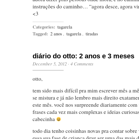
instruções do caminho… “agora desce, agora v
<3
Categories:
tagarela
Tagged:
2 anos
,
tagarela
,
tiradas
diário do otto: 2 anos e 3 meses
December 5, 2012
·
4 Comments
otto,
tem sido mais difícil pra mim escrever mês a m
se mistura e já não lembro mais direito exatame
este mês. você nos surpreende diariamente com 
frases cada vez mais complexas e ideias curios
cabecinha
todo dia tenho coisinhas novas pra contar sobre
essa sua fase de criança deve ser uma das mais d