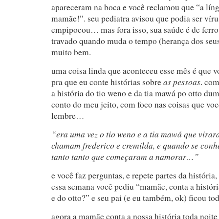
apareceram na boca e você reclamou que “a lín
mamãe!”. seu pediatra avisou que podia ser víru
empipocou… mas fora isso, sua saúde é de ferro!
travado quando muda o tempo (herança dos seus 
muito bem.
uma coisa linda que aconteceu esse mês é que 
as pessoas
pra que eu conte histórias sobre
. co
a história do tio weno e da tia mawá po otto dumí
conto do meu jeito, com foco nas coisas que voc
lembre…
“era uma vez o tio weno e a tia mawá que virar
chamam frederico e cremilda, e quando se con
tanto tanto que começaram a namorar…”
e você faz perguntas, e repete partes da história
essa semana você pediu “mamãe, conta a histór
e do otto?” e seu pai (e eu também, ok) ficou t
agora a mamãe conta a nossa história toda noite