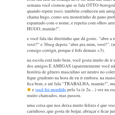
semana você cismou que se fala OTTO-borogodó
quando repete isso). também conheceu um ami
chama hugo, como seu monstrinho de pano prefe
espantado com o nome, e repetia com olhos arr
HUGO, mamãe!”.
e você fala tão direitinho que dá gosto. “abre a 
vovó?” e 30seg depois “abre pra mim, vovó!”.
consigo corrigir, porque é fofo demais <3).
na escola está tudo bem, você gosta muito de ir e
dos amigos E AMIGAS (aparentemente você nã
história de gênero masculino ser neutro no cole
fique grudento na hora de eu ir embora. na maio
fica bem, e até fala “TRABALHA, mamãe!”, 
e
você foi mordido
pela 1a (e 2a…) vez na esc
muito chateados, mas passou.
uma coisa que nos deixa muito felizes é que vo
carinhoso, que gosta de beijar, abraçar e ficar j