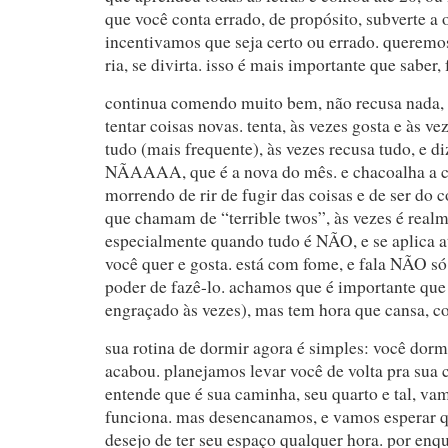
que você conta errado, de propósito, subverte a
incentivamos que seja certo ou errado. queremos
ria, se divirta. isso é mais importante que saber, 
continua comendo muito bem, não recusa nada,
tentar coisas novas. tenta, às vezes gosta e às v
tudo (mais frequente), às vezes recusa tudo, e d
NÃAAAA, que é a nova do mês. e chacoalha a ca
morrendo de rir de fugir das coisas e de ser do c
que chamam de “terrible twos”, às vezes é realme
especialmente quando tudo é NÃO, e se aplica a
você quer e gosta. está com fome, e fala NÃO só 
poder de fazê-lo. achamos que é importante que 
engraçado às vezes), mas tem hora que cansa, co
sua rotina de dormir agora é simples: você dorm
acabou. planejamos levar você de volta pra sua 
entende que é sua caminha, seu quarto e tal, v
funciona. mas desencanamos, e vamos esperar q
desejo de ter seu espaço qualquer hora. por enq