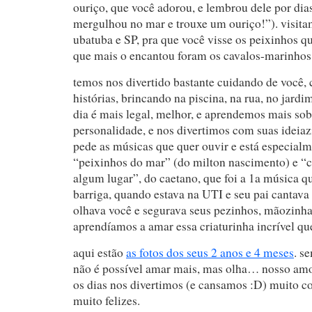
ouriço, que você adorou, e lembrou dele por dias
mergulhou no mar e trouxe um ouriço!”). visita
ubatuba e SP, pra que você visse os peixinhos qu
que mais o encantou foram os cavalos-marinhos
temos nos divertido bastante cuidando de você,
histórias, brincando na piscina, na rua, no jard
dia é mais legal, melhor, e aprendemos mais sob
personalidade, e nos divertimos com suas ideiaz
pede as músicas que quer ouvir e está especial
“peixinhos do mar” (do milton nascimento) e “
algum lugar”, do caetano, que foi a 1a música q
barriga, quando estava na UTI e seu pai cantav
olhava você e segurava seus pezinhos, mãozinha
aprendíamos a amar essa criaturinha incrível que
aqui estão
as fotos dos seus 2 anos e 4 meses
. s
não é possível amar mais, mas olha… nosso amo
os dias nos divertimos (e cansamos :D) muito c
muito felizes.