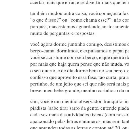
acertar mais que errar, e se divertir mais que ter
também mudou outra coisa, você começou a faze
“o que é isso?” ou “como chama esse?”. não c
porquês, mas estamos aguardando ansiosamente
muito de perguntas-e-respostas.
você agora dorme juntinho comigo, desistimos 
berço-cama. dormimos, e expulsamos o papai po
você se acostume com seu berço, e que queira d
por mais que haja quem pense que não muda, voc
o seu quarto, e de dia dorme bem no seu berço. 
confesso que aproveito essa fase, tão curta, pra a
pertinho, de um jeito que sei que não será mais 
breve. meu bebê grande, menino carinhoso da 
sim, você é um menino observador, tranquilo, m
piadista (sabe tirar sarro da gente, entende pia
cada vez mais das atividades físicas (com nosso 
apaixonado pelas letras e números, mas sem tan
que aprendeu todas as letras e contou até 20, ou