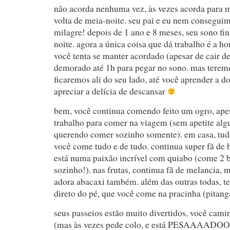
não acorda nenhuma vez, às vezes acorda para
volta de meia-noite. seu pai e eu nem conseguim
milagre! depois de 1 ano e 8 meses, seu sono fin
noite. agora a única coisa que dá trabalho é a ho
você tenta se manter acordado (apesar de cair de
demorado até 1h para pegar no sono. mas teremo
ficaremos ali do seu lado, até você aprender a d
apreciar a delícia de descansar
bem, você continua comendo feito um ogro, apes
trabalho para comer na viagem (sem apetite algu
querendo comer sozinho somente). em casa, tud
você come tudo e de tudo. continua super fã de 
está numa paixão incrível com quiabo (come 2 
sozinho!). nas frutas, continua fã de melancia, 
adora abacaxi também. além das outras todas, t
direto do pé, que você come na pracinha (pitang
seus passeios estão muito divertidos, você cami
(mas às vezes pede colo, e está PESAAAADOO