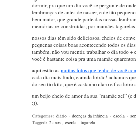
dormir, pra que um dia você se pergunte de ond
lembranças de antes de nascer, e de tão pequeno
bem maior, que grande parte das nossas lembran
memórias re-construídas, por mamães tagarelas 
nossos dias têm sido deliciosos, cheios de conve
pequenas coisas boas acontecendo todos os dias
também, não vou mentir. trabalhar o dia todo + 
você é bastante coisa pra uma mamãe quarenton
aqui estão as
muitas fotos que tenho de você co
cada dia mais lindo, e ainda loirão! achamos que
do seu tio kito, que é castanho claro e fica loiro
um beijo cheio de amor da sua “mamãe zel” (e 
:)).
Categories:
diário
·
doenças da infância
·
escola
·
so
Tagged:
2 anos
,
escola
,
tagarela