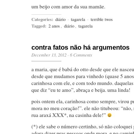
um beijo com amor da sua mamãe.
Categories:
diário
·
tagarela
·
terrible twos
Tagged:
2 anos
,
diário
,
tagarela
contra fatos não há argumentos
December 13, 2012
·
6 Comments
a maria, que é babá do otto desde que ele nasce
desde que mudamos para vinhedo (quase 5 anos, 
carinhosa com ele, e com todo mundo. daquelas
que diz “eu te amo”, abraça e beija. uma linda!
pois ontem ela, carinhosa como sempre, virou pro
mora no meu coração!”. ele não titubeou: “não,
rua araxá XXX*, na casinha dele!”
(*) ele sabe o número certinho, só não coloquei 
adora dizer pras pessoas onde mora, e no caminh