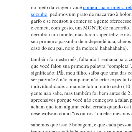
no meio da viagem você
comeu sua primeira re
sozinho
. pedimos um prato de macarrão à bolon
garfo e se recusou a comer se a gente oferecesse.
e comeu, com gosto, um MONTE de macarrão. 
derrubou um monte, mas ficou super feliz, e nó
seu primeiro passinho de independência, cheios
caso do seu pai, nojo da meleca! hahahahaha).
também foi neste mês, faltando 1 semana para 
que você falou sua primeira palavra “completa”
PÉ
significado:
. meu filho, saiba que uma das co
ser pai/mãe é não comparar, não criar expectativ
individualidade. a mamãe falou muito cedo (10 
gente não sabe, mas também foi bem antes de 2 
apreensivos porque você não começava a falar, 
acham que tem alguma coisa errada quando os fi
desenvolvem como “os outros” ou eles mesmos 
sabemos que isso é bobagem, e que cada pessoa 
tempo e personalidade própria, mas sempre que