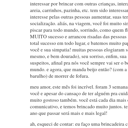
interessar por brincar com outras crianças, inte
areia, carrinhos, pazinha, etc. tem sido interess
interesse pelas outras pessoas aumentar, suas te
socialização. aliás, na viagem, você foi muito s
piscar para todo mundo, sorrindo, como quem fle
MUITO sucesso e arrancou risadas das pessoas m
total sucesso em todo lugar, e batemos muito pa
você e sua simpatia! muitas pessoas elogiaram s
mesmo, e bem dourado), seu sorriso, enfim, sua
suspeitos, afinal pra nós você sempre vai ser o 
mundo. e agora, que manda beijo então? (com 
barulho) de morrer de fofura.
meu amor, este mês foi incrível. foram 3 semana
você e apesar do cansaço de ter alguém pra cuida
muito gostoso também. você está cada dia mais d
comunicativo, e temos brincado muito juntos. t
ano que passar será mais e mais legal!
ah, esqueci de contar: eu faço uma brincadeira c