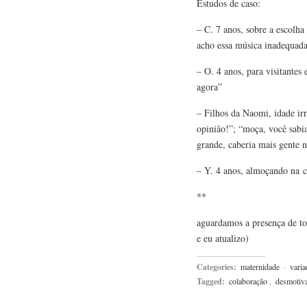
Estudos de caso:
– C. 7 anos, sobre a escolh
acho essa música inadequada
– O. 4 anos, para visitantes
agora”
– Filhos da Naomi, idade ir
opinião!”; “moça, você sabia
grande, caberia mais gente 
– Y. 4 anos, almoçando na 
**
aguardamos a presença de t
e eu atualizo)
Categories:
maternidade
·
varia
Tagged:
colaboração
,
desmotiva