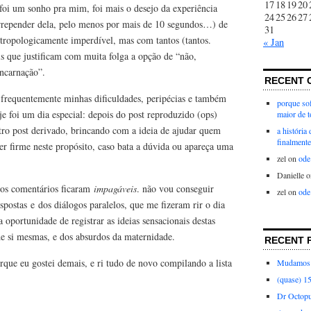
17
18
19
20
 foi um sonho pra mim, foi mais o desejo da experiência
24
25
26
27
 arrepender dela, pelo menos por mais de 10 segundos…) de
31
tropologicamente imperdível, mas com tantos (tantos.
« Jan
que justificam com muita folga a opção de “não,
encarnação”.
RECENT 
frequentemente minhas dificuldades, peripécias e também
porque sof
je foi um dia especial: depois do post reproduzido (ops)
maior de 
tro post derivado, brincando com a ideia de ajudar quem
a história
finalmente
ter firme neste propósito, caso bata a dúvida ou apareça uma
zel
on
ode
Danielle
o
 os comentários ficaram
impagáveis
. não vou conseguir
zel
on
ode
spostas e dos diálogos paralelos, que me fizeram rir o dia
 oportunidade de registrar as ideias sensacionais destas
de si mesmas, e dos absurdos da maternidade.
RECENT 
rque eu gostei demais, e ri tudo de novo compilando a lista
Mudamos 
(quase) 1
Dr Octop