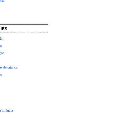
mãe
IES
ção
ão
ção
as de criança
to
 infância