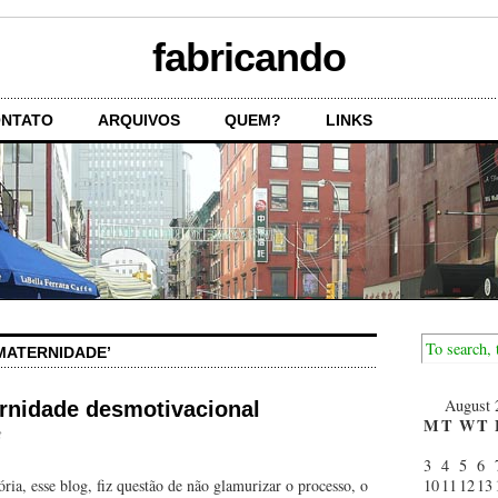
fabricando
NTATO
ARQUIVOS
QUEM?
LINKS
MATERNIDADE’
August 
rnidade desmotivacional
M
T
W
T
t
3
4
5
6
ria, esse blog, fiz questão de não glamurizar o processo, o
10
11
12
13