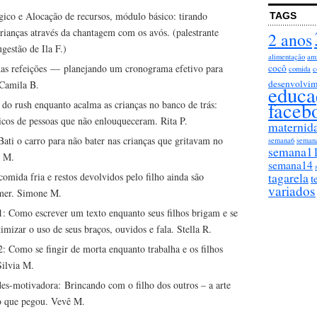
gico e Alocação de recursos, módulo básico: tirando
TAGS
 crianças através da chantagem com os avós. (palestrante
2 anos
gestão de Ila F.)
alimentação
am
das refeições — planejando um cronograma efetivo para
cocô
comida
c
desenvolvim
 Camila B.
educa
faceb
 do rush enquanto acalma as crianças no banco de trás:
icos de pessoas que não enlouqueceram. Rita P.
maternid
Bati o carro para não bater nas crianças que gritavam no
semana6
seman
semana1
a M.
semana14
tagarela
omida fria e restos devolvidos pelo filho ainda são
t
variados
mer. Simone M.
1: Como escrever um texto enquanto seus filhos brigam e se
mizar o uso de seus braços, ouvidos e fala. Stella R.
: Como se fingir de morta enquanto trabalha e os filhos
Silvia M.
es-motivadora: Brincando com o filho dos outros – a arte
o que pegou. Vevê M.