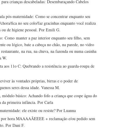
a para crianças descabeladas: Desembaraçando Cabelos
ula pós-maternidade: Como se concentrar enquanto seu
/chora/fica no seu colo/faz gracinhas enquanto você realiza
as ou de higiene pessoal. Por Emili G.
: Como manter a paz interior enquanto seu filho, sem
te ou lógico, bate a cabeça no chão, na parede, no vidro
 restaurante, na rua, na chuva, na fazenda ou numa casinha
a W.
ata aos 11o C: Quebrando a resistência ao guarda-roupa de
viver às vontades próprias, birras e o poder de
uenos seres dessa idade. Vanessa M.
, módulo básico: Achando fofo a criança que cospe água do
 da primeira infância. Por Carla
maternidade: ele existe ou resiste? Por Luanna
s por hora MAAAAÃEEEE + reclamação e/ou pedido sem
ito. Por Dani F.