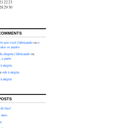
21
22
23
28
29
30
COMMENTS
ro por você | fabricando
on
o
todos os medos
 da chupeta | fabricando
on
, o parto
 à alegria
n
ode à alegria
 à alegria
POSTS
de fase!
5 anos
us