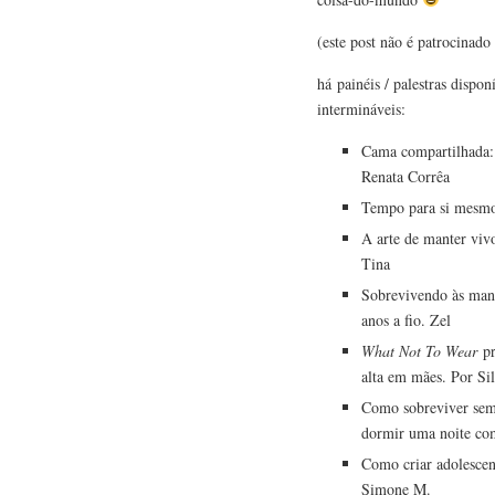
(este post não é patrocinad
há painéis / palestras dispon
intermináveis:
Cama compartilhada:
Renata Corrêa
Tempo para si mesmo 
A arte de manter viv
Tina
Sobrevivendo às manhã
anos a fio. Zel
What Not To Wear
p
alta em mães. Por Si
Como sobreviver sem 
dormir uma noite co
Como criar adolescen
Simone M.