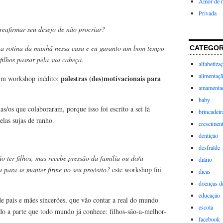
Amor de 
Privada
eafirmar seu desejo de não procriar?
a rotina da manhã nessa casa e eu garanto um bom tempo
CATEGOR
 filhos passar pela sua cabeça.
alfabetiza
alimentaç
palestras (des)motivacionais para
 um workshop inédito:
amamenta
baby
das/os que colaboraram, porque isso foi escrito a sei lá
brincadeir
elas sujas de ranho.
crescimen
dentição
desfralde
o ter filhos, mas recebe pressão da família ou do/a
diário
a para se manter firme no seu proósito?
este workshop foi
dicas
doenças da
educação
de pais e mães sincerões, que vão contar a real do mundo
escola
ndo a parte que todo mundo já conhece: filhos-são-a-melhor-
facebook