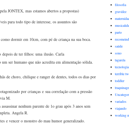
filosofia
o pela JONTEX, mas estamos abertos a propostas)
gravidez
maternida
íveis para todo tipo de interesse, os assuntos são
musicalid
parto
 como dormir em 10cm, com pé de criança na sua boca.
recomein
saúde
sono
depois de ter filhos: uma ilusão. Carla
tagarela
o um ser humano que não acredita em alimentação sólida.
tecnologia
terrible t
s de choro, chilique e ranger de dentes, todos os dias por
toddler
traquinag
rotagonizado por crianças e sua correlação com a pressão
Uncategor
lvia M.
variados
assassinar nenhum parente de 1o grau após 3 anos sem
viajando
mpleta. Angela R.
working 
tes e vencer o monstro do mau humor generalizado.