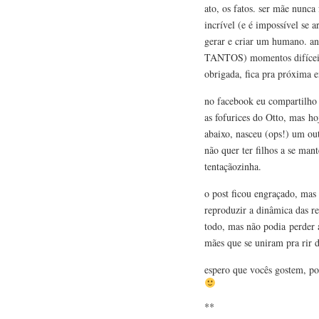
ato, os fatos. ser mãe nunca
incrível (e é impossível se
gerar e criar um humano. an
TANTOS) momentos difíceis 
obrigada, fica pra próxima 
no facebook eu compartilho 
as fofurices do Otto, mas ho
abaixo, nasceu (ops!) um ou
não quer ter filhos a se man
tentaçãozinha.
o post ficou engraçado, mas
reproduzir a dinâmica das re
todo, mas não podia perder a
mães que se uniram pra rir 
espero que vocês gostem, po
**