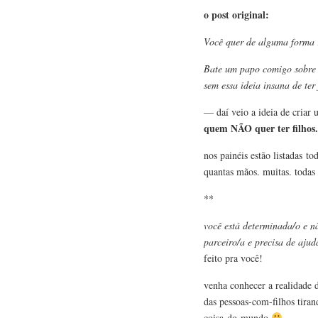
o post original:
Você quer de alguma forma r
Bate um papo comigo sobre 
sem essa ideia insana de ter
— daí veio a ideia de criar
quem NÃO quer ter filhos.
nos painéis estão listadas to
quantas mãos. muitas. todas 
**
você está determinada/o e nã
parceiro/a e precisa de ajud
feito pra você!
venha conhecer a realidade 
das pessoas-com-filhos tira
coisa-do-mundo