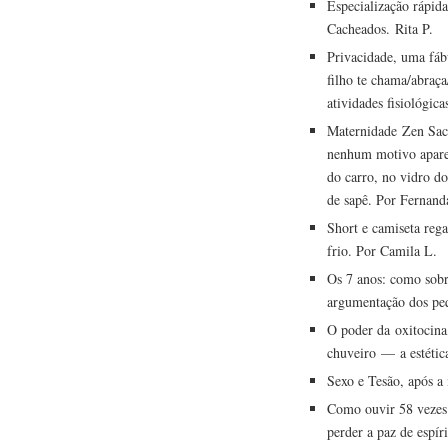
Especialização rápid
Cacheados. Rita P.
Privacidade, uma fáb
filho te chama/abraça
atividades fisiológic
Maternidade Zen Saco
nenhum motivo aparen
do carro, no vidro do
de sapê. Por Fernand
Short e camiseta reg
frio. Por Camila L.
Os 7 anos: como sobre
argumentação dos peq
O poder da oxitocina
chuveiro — a estética
Sexo e Tesão, após a 
Como ouvir 58 veze
perder a paz de espír