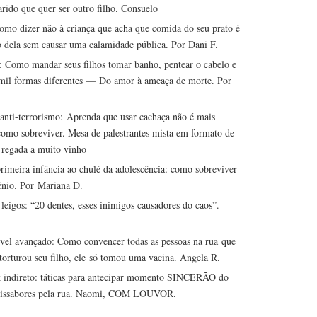
ido que quer ser outro filho. Consuelo
omo dizer não à criança que acha que comida do seu prato é
o dela sem causar uma calamidade pública. Por Dani F.
 Como mandar seus filhos tomar banho, pentear o cabelo e
 mil formas diferentes — Do amor à ameaça de morte. Por
 anti-terrorismo: Aprenda que usar cachaça não é mais
como sobreviver. Mesa de palestrantes mista em formato de
, regada a muito vinho
primeira infância ao chulé da adolescência: como sobreviver
ênio. Por Mariana D.
leigos: “20 dentes, esses inimigos causadores do caos”.
ível avançado: Como convencer todas as pessoas na rua que
torturou seu filho, ele só tomou uma vacina. Angela R.
k indireto: táticas para antecipar momento SINCERÃO do
r dissabores pela rua. Naomi, COM LOUVOR.