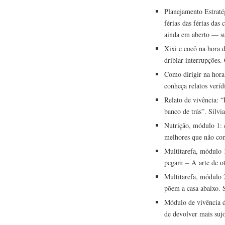
Planejamento Estraté
férias das férias das
ainda em aberto — su
Xixi e cocô na hora 
driblar interrupções.
Como dirigir na hora
conheça relatos veríd
Relato de vivência: “
banco de trás”. Silvi
Nutrição, módulo 1: c
melhores que não co
Multitarefa, módulo 
pegam – A arte de oti
Multitarefa, módulo 2
põem a casa abaixo. 
Módulo de vivência d
de devolver mais suj