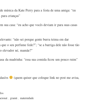
a de música da Kate Perry para a festa de uma amiga: “eu
 para crianças”
 em sua casa: “eu acho que vocês deviam ir para suas casas
relevante: “não sei porque gente burra teima em dar
 que o seu perfume fede?”; “se a barriga dele não fosse tão
no elevador né, mamãe?”
casa da madrinha: “essa sua comida ficou um pouco ruim”
odas/os
(quem quiser que coloque link no post me avisa,
dos
cional
,
gramú
,
maternidade