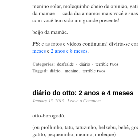
menino solar, molequinho cheio de opinião, gat
da mamãe — cada dia amamos mais você e suas 
com você tem sido um grande presente!
beijo da mamãe.
PS
: e as fotos e vídeos continuam! divirta-se c
meses
e
2 anos e 8 meses
.
Categories:
desfralde
·
diário
·
terrible twos
Tagged:
diário
,
menino
,
terrible twos
diário do otto: 2 anos e 4 meses
January 15, 2013
·
Leave a Comment
otto-borogodó,
(ou piolhinho, tatu, tatuzinho, belzebu, bebê, g
gatito, pequeninho, menino, moleque)