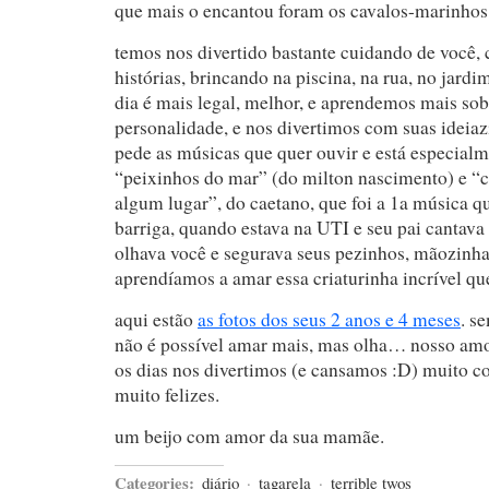
que mais o encantou foram os cavalos-marinhos
temos nos divertido bastante cuidando de você,
histórias, brincando na piscina, na rua, no jard
dia é mais legal, melhor, e aprendemos mais sob
personalidade, e nos divertimos com suas ideiaz
pede as músicas que quer ouvir e está especial
“peixinhos do mar” (do milton nascimento) e “
algum lugar”, do caetano, que foi a 1a música q
barriga, quando estava na UTI e seu pai cantav
olhava você e segurava seus pezinhos, mãozinha
aprendíamos a amar essa criaturinha incrível que
aqui estão
as fotos dos seus 2 anos e 4 meses
. s
não é possível amar mais, mas olha… nosso amo
os dias nos divertimos (e cansamos :D) muito c
muito felizes.
um beijo com amor da sua mamãe.
Categories:
diário
·
tagarela
·
terrible twos