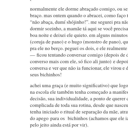
normalmente ele dorme abraçado comigo, ou s
braço. mas ontem quando o abracei, como faço to
“não abaça, dumí shójinho!”. me segurei pra não 
dormir sozinho, a mamãe tá aqui se você precisa
boa noite e deixei ele quieto. em alguns minutos
(coruja de pano) e o hugo (monstro de pano), 
pra ele no berço. peguei os dois, e ele realment
— ficou tentando conversar comigo (depois de d
converso mais com ele, só fico ali junto) e depois
conversa e ver que não ia funcionar, ele virou 
seus bichinhos!
achei uma graça (e muito significativo) que log
na escola ele também tenha começado a manifes
decisão, sua individualidade, a ponto de querer 
complicada de toda sua rotina, desde que nasce
tenha iniciado o ritual de separação da mãe, atra
do apego para os bichinhos (achamos que ele ia
pelo jeito ainda está por vir).