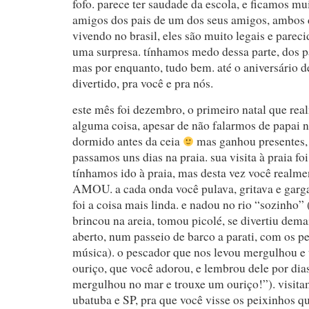
fofo. parece ter saudade da escola, e ficamos mui
amigos dos pais de um dos seus amigos, ambos
vivendo no brasil, eles são muito legais e parec
uma surpresa. tínhamos medo dessa parte, dos p
mas por enquanto, tudo bem. até o aniversário del
divertido, pra você e pra nós.
este mês foi dezembro, o primeiro natal que re
alguma coisa, apesar de não falarmos de papai n
dormido antes da ceia
mas ganhou presentes, 
passamos uns dias na praia. sua visita à praia f
tínhamos ido à praia, mas desta vez você realmen
AMOU. a cada onda você pulava, gritava e garga
foi a coisa mais linda. e nadou no rio “sozinho” 
brincou na areia, tomou picolé, se divertiu dem
aberto, num passeio de barco a parati, com os 
música). o pescador que nos levou mergulhou e
ouriço, que você adorou, e lembrou dele por dias
mergulhou no mar e trouxe um ouriço!”). visita
ubatuba e SP, pra que você visse os peixinhos qu