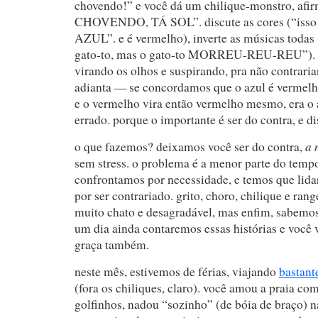
chovendo!” e você dá um chilique-monstro, a
CHOVENDO, TÁ SOL”. discute as cores (“isso 
AZUL”. e é vermelho), inverte as músicas todas
gato-to, mas o gato-to MORREU-REU-REU”). 
virando os olhos e suspirando, pra não contraria
adianta — se concordamos que o azul é vermelh
e o vermelho vira então vermelho mesmo, era o 
errado. porque o importante é ser do contra, e di
a 
o que fazemos? deixamos você ser do contra,
sem stress. o problema é a menor parte do temp
confrontamos por necessidade, e temos que lida
por ser contrariado. grito, choro, chilique e rang
muito chato e desagradável, mas enfim, sabemos 
um dia ainda contaremos essas histórias e você 
graça também.
neste mês, estivemos de férias, viajando
bastant
(fora os chiliques, claro). você amou a praia co
golfinhos, nadou “sozinho” (de bóia de braço) n