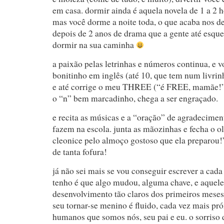
em casa. dormir ainda é aquela novela de 1 a 2 
mas você dorme a noite toda, o que acaba nos de
depois de 2 anos de drama que a gente até esqu
dormir na sua caminha
a paixão pelas letrinhas e números continua, e 
bonitinho em inglês (até 10, que tem num livri
e até corrige o meu THREE (“é FREE, mamãe!
o “n” bem marcadinho, chega a ser engraçado.
e recita as músicas e a “oração” de agradecime
fazem na escola. junta as mãozinhas e fecha o o
cleonice pelo almoço gostoso que ela preparou!”
de tanta fofura!
já não sei mais se vou conseguir escrever a cad
tenho é que algo mudou, alguma chave, e aquel
desenvolvimento tão claros dos primeiros meses
seu tornar-se menino é fluido, cada vez mais pr
humanos que somos nós, seu pai e eu. o sorriso