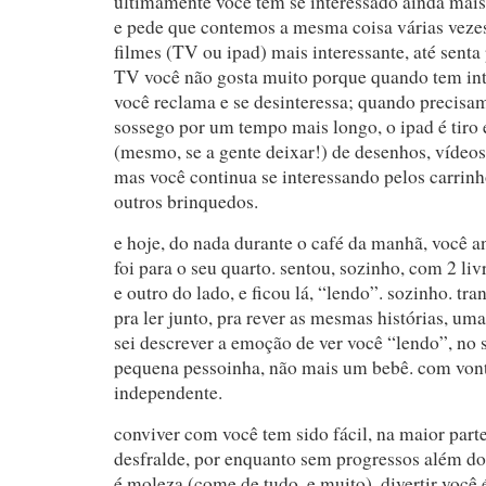
ultimamente você tem se interessado ainda mais p
e pede que contemos a mesma coisa várias veze
filmes (TV ou ipad) mais interessante, até senta
TV você não gosta muito porque quando tem int
você reclama e se desinteressa; quando precisa
sossego por um tempo mais longo, o ipad é tiro
(mesmo, se a gente deixar!) de desenhos, vídeos
mas você continua se interessando pelos carrinh
outros brinquedos.
e hoje, do nada durante o café da manhã, você a
foi para o seu quarto. sentou, sozinho, com 2 liv
e outro do lado, e ficou lá, “lendo”. sozinho. tr
pra ler junto, pra rever as mesmas histórias, uma
sei descrever a emoção de ver você “lendo”, no
pequena pessoinha, não mais um bebê. com vont
independente.
conviver com você tem sido fácil, na maior part
desfralde, por enquanto sem progressos além do 
é moleza (come de tudo, e muito), divertir você é