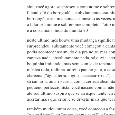
sim, você agora se apresenta com nome e sobr
falando “ó do borogodó”, e obviamente assum
borodogó, e assim chama a si mesmo às vezes.
a falar seu nome e sobrenome completo, “otto m
é a coisa mais linda do mundo <3
neste último mês houve uma mudança significat
surpreendeu: subitamente você começou a canta
podia acontecer assim, do dia pra noite, mas co
cantava nada, absolutamente nada, só ouvia, at
boquinha imitando, mas sem som. e de repente
música toda, todinha. atirei o pau no gato, a casa,
clareana (“água, terra, fogo e aaaaaaarrrrr…”). s
só cantaria, ou arriscaria, com a certeza absoluta
pequeno perfeccionista, você nasceu com a mãe ce
até seu último suspiro que se arrisque, tente, er
acertar mais que errar, e se divertir mais que ter
também mudou outra coisa, você começou a faze
“o que é isso?” ou “como chama esse?”. não c