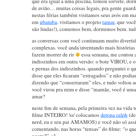
que era igual a uma piscina, tomou sorvete, dor
de avião… muitas coisas legais, pra gente guard
nestas férias também visitamos seus avós em marí
em
ubatuba
. visitamos o projeto
tamar
, que você
são lindas!), comemos bem, dormimos bem. tud
as conversas com você continuam muito divertid
complexas. você anda inventando mais histórias
fazem morrer de rir
essa semana, me contou a 
indiozinhos em outra versão: o bote VIROU, e o
e pernas dos indiozinhos. quando perguntei o qu
disse que eles ficaram “estragados” e não podiam
dizendo que “consertaram” eles, e tudo voltou a
você virou pra mim e disse “mamãe, você é uma
amar?
neste fim de semana, pela primeira vez na vida 
filme INTEIRO! \o/ colocamos
detona ralph
(de
nerd, eu e seu pai AMAMOS) e você não só assi
comentando, nas horas “tensas” do filme: “o que
agora?” <3