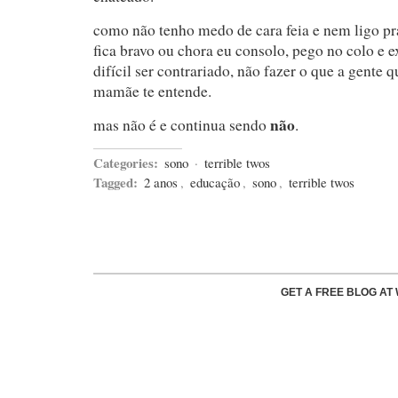
como não tenho medo de cara feia e nem ligo pr
fica bravo ou chora eu consolo, pego no colo e ex
difícil ser contrariado, não fazer o que a gente q
mamãe te entende.
não
mas não é e continua sendo
.
Categories:
sono
·
terrible twos
Tagged:
2 anos
,
educação
,
sono
,
terrible twos
GET A FREE BLOG A