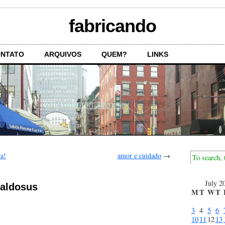
fabricando
NTATO
ARQUIVOS
QUEM?
LINKS
ra!
amor e cuidado
→
July 2
Maldosus
M
T
W
T
3
4
5
6
10
11
12
13