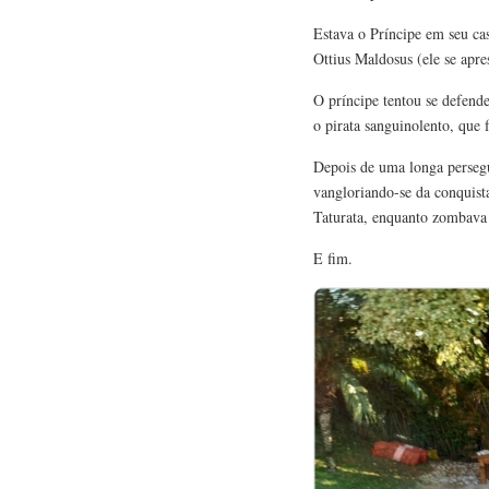
Estava o Príncipe em seu c
Ottius Maldosus (ele se apre
O príncipe tentou se defend
o pirata sanguinolento, que
Depois de uma longa persegu
vangloriando-se da conquis
Taturata, enquanto zombava 
E fim.