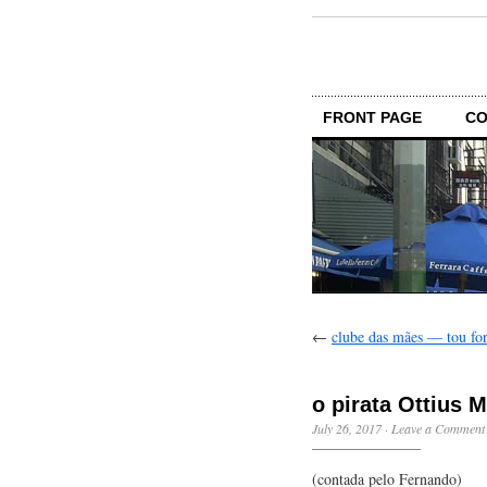
FRONT PAGE
CO
←
clube das mães — tou fo
o pirata Ottius 
July 26, 2017
·
Leave a Comment
(contada pelo Fernando)