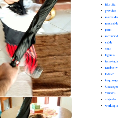
filosofia
gravidez
maternida
musicalid
parto
recomein
saúde
sono
tagarela
tecnologia
terrible t
toddler
traquinag
Uncategor
variados
viajando
working 