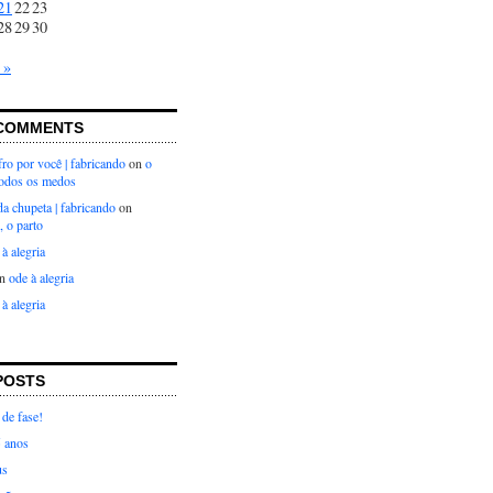
21
22
23
28
29
30
 »
COMMENTS
ro por você | fabricando
on
o
todos os medos
 da chupeta | fabricando
on
, o parto
 à alegria
n
ode à alegria
 à alegria
POSTS
de fase!
5 anos
us