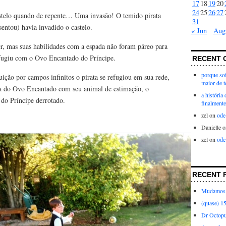
17
18
19
20
24
25
26
27
astelo quando de repente… Uma invasão! O temido pirata
31
sentou) havia invadido o castelo.
« Jun
Aug
er, mas suas habilidades com a espada não foram páreo para
 fugiu com o Ovo Encantado do Príncipe.
RECENT 
porque sof
ição por campos infinitos o pirata se refugiou em sua rede,
maior de 
ta do Ovo Encantado com seu animal de estimação, o
a história
do Príncipe derrotado.
finalmente
zel
on
ode
Danielle
o
zel
on
ode
RECENT 
Mudamos 
(quase) 1
Dr Octop