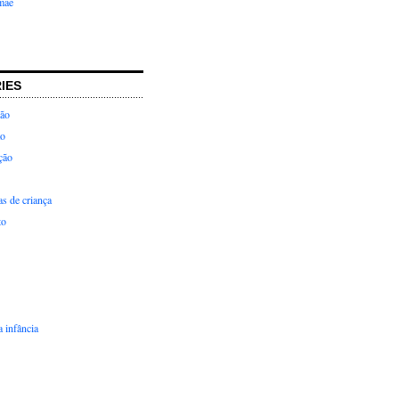
mãe
IES
ção
ão
ção
as de criança
to
 infância