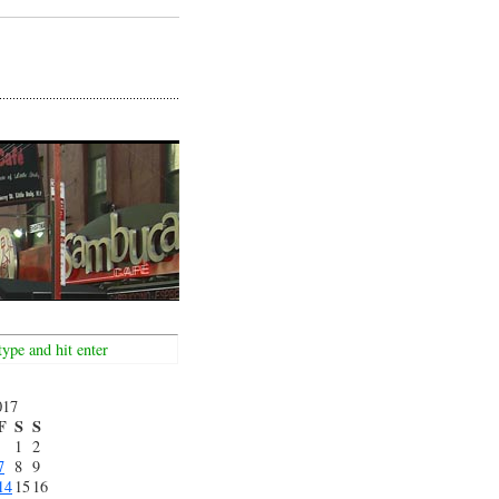
017
F
S
S
1
2
7
8
9
14
15
16