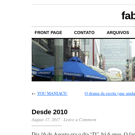
fa
FRONT PAGE
CONTATO
ARQUIVOS
←
YOU MANIACS!
O drama da escola (que ain
Desde 2010
August 17, 2017
·
Leave a Comment
Dia 16 de Agosto era o dia “D”, há 6 anos. O f