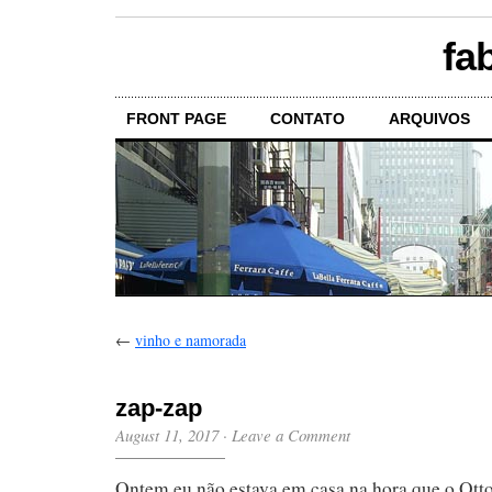
fa
FRONT PAGE
CONTATO
ARQUIVOS
←
vinho e namorada
zap-zap
August 11, 2017
·
Leave a Comment
Ontem eu não estava em casa na hora que o Otto 