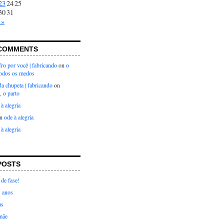
23
24
25
30
31
 »
COMMENTS
ro por você | fabricando
on
o
todos os medos
 da chupeta | fabricando
on
, o parto
 à alegria
n
ode à alegria
 à alegria
POSTS
de fase!
5 anos
us
mãe