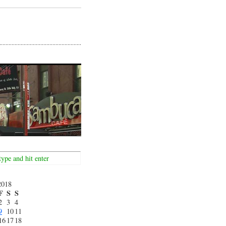
2018
F
S
S
2
3
4
9
10
11
16
17
18