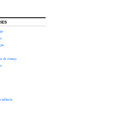
IES
ção
ão
ção
as de criança
to
 infância