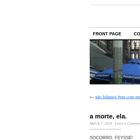
FRONT PAGE
CO
←
não lidamos bem com m
a morte, ela.
March 7, 2018
·
Leave a Commen
SOCORRO, FEYSSE!