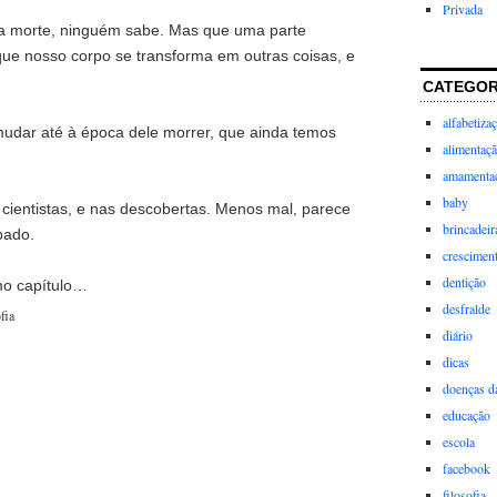
Privada
a morte, ninguém sabe. Mas que uma parte
que nosso corpo se transforma em outras coisas, e
CATEGOR
alfabetiza
mudar até à época dele morrer, que ainda temos
alimentaç
amamenta
baby
s cientistas, e nas descobertas. Menos mal, parece
brincadeir
pado.
crescimen
dentição
mo capítulo…
desfralde
fia
diário
dicas
doenças da
educação
escola
facebook
filosofia