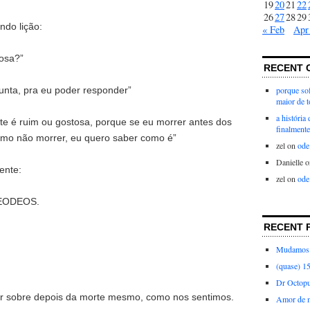
19
20
21
22
26
27
28
29
ndo lição:
« Feb
Apr
tosa?”
RECENT 
gunta, pra eu poder responder”
porque sof
maior de 
a história
te é ruim ou gostosa, porque se eu morrer antes dos
finalmente
como não morrer, eu quero saber como é”
zel
on
ode
Danielle
o
ente:
zel
on
ode
EODEOS.
RECENT 
Mudamos 
(quase) 1
Dr Octop
r sobre depois da morte mesmo, como nos sentimos.
Amor de 