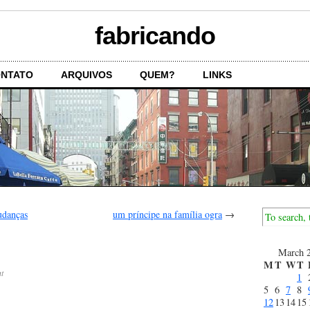
fabricando
NTATO
ARQUIVOS
QUEM?
LINKS
udanças
um príncipe na família ogra
→
March 
M
T
W
T
t
1
5
6
7
8
12
13
14
15