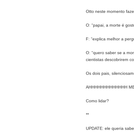
Otto neste momento faze
O: “papai, a morte é gos
F: “explica melhor a per
O: “quero saber se a mor
cientistas descobrirem 
Os dois pais, silenciosam
AHHHHHHHHHHHHH M
Como lidar?
**
UPDATE: ele queria sabe