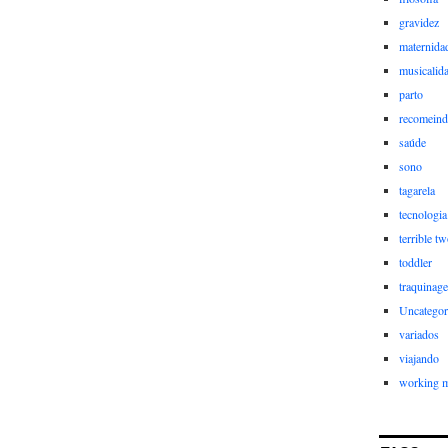
gravidez
maternida
musicalid
parto
recomein
saúde
sono
tagarela
tecnologia
terrible t
toddler
traquinag
Uncategor
variados
viajando
working 