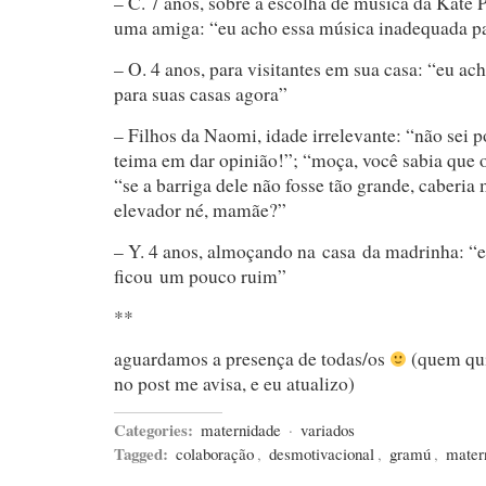
– C. 7 anos, sobre a escolha de música da Kate P
uma amiga: “eu acho essa música inadequada pa
– O. 4 anos, para visitantes em sua casa: “eu ac
para suas casas agora”
– Filhos da Naomi, idade irrelevante: “não sei 
teima em dar opinião!”; “moça, você sabia que 
“se a barriga dele não fosse tão grande, caberia
elevador né, mamãe?”
– Y. 4 anos, almoçando na casa da madrinha: “
ficou um pouco ruim”
**
aguardamos a presença de todas/os
(quem qui
no post me avisa, e eu atualizo)
Categories:
maternidade
·
variados
Tagged:
colaboração
,
desmotivacional
,
gramú
,
mater