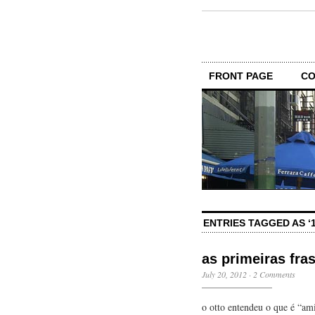
FRONT PAGE
CO
ENTRIES TAGGED AS ‘
as primeiras fra
July 20, 2012
·
2 Comments
o otto entendeu o que é “am