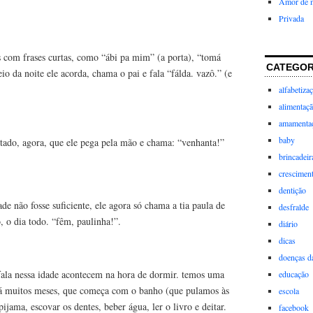
Amor de 
Privada
s com frases curtas, como “ábi pa mim” (a porta), “tomá
CATEGOR
o da noite ele acorda, chama o pai e fala “fálda. vazô.” (e
alfabetiza
alimentaç
amamenta
baby
tado, agora, que ele pega pela mão e chama: “venhanta!”
brincadeir
crescimen
dentição
de não fosse suficiente, ele agora só chama a tia paula de
desfralde
o, o dia todo. “fêm, paulinha!”.
diário
dicas
doenças da
 fala nessa idade acontecem na hora de dormir. temos uma
educação
há muitos meses, que começa com o banho (que pulamos às
escola
pijama, escovar os dentes, beber água, ler o livro e deitar.
facebook