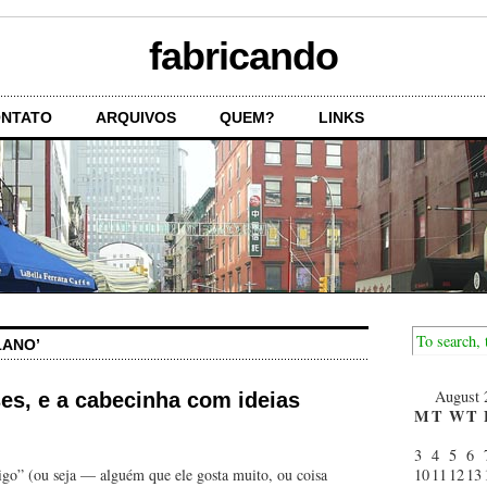
fabricando
NTATO
ARQUIVOS
QUEM?
LINKS
1ANO’
August 
ses, e a cabecinha com ideias
M
T
W
T
3
4
5
6
igo” (ou seja — alguém que ele gosta muito, ou coisa
10
11
12
13