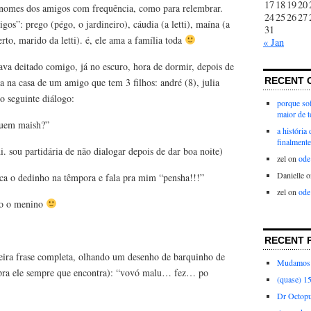
17
18
19
20
s nomes dos amigos com frequência, como para relembrar.
24
25
26
27
gos”: prego (pégo, o jardineiro), cáudia (a letti), maína (a
31
erto, marido da letti). é, ele ama a família toda
« Jan
ava deitado comigo, já no escuro, hora de dormir, depois de
RECENT 
a na casa de um amigo que tem 3 filhos: andré (8), julia
o seguinte diálogo:
porque sof
maior de 
quem maish?”
a história
finalmente
i. sou partidária de não dialogar depois de dar boa noite)
zel
on
ode
Danielle
o
oca o dedinho na têmpora e fala pra mim “pensha!!!”
zel
on
ode
ito o menino
RECENT 
meira frase completa, olhando um desenho de barquinho de
Mudamos 
 pra ele sempre que encontra): “vovó malu… fez… po
(quase) 1
Dr Octop