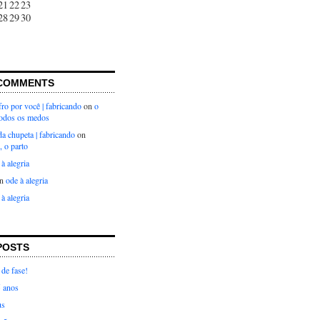
21
22
23
28
29
30
COMMENTS
ro por você | fabricando
on
o
todos os medos
 da chupeta | fabricando
on
, o parto
 à alegria
n
ode à alegria
 à alegria
POSTS
de fase!
5 anos
us