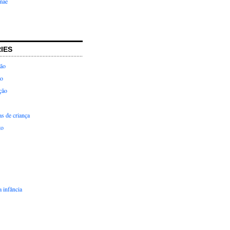
mãe
IES
ção
ão
ção
as de criança
to
 infância