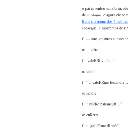
o pai inventou uma brincadei
de
cardápio
, e agora ele se 
livro e o nome dos 4 autores
consegue, e morremos de rir
f: — otto, quantos autores t
o: — qáto!
f: “valeRRí vidô…”
o: vidô!
f: “… cateRRíne tessandiê
o: sandiê!
f: “láuRRe baliancuR…”
o: cuRrrrr!
f: e “guiléRme tRanói”