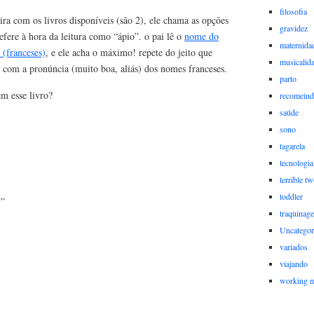
filosofia
ra com os livros disponíveis (são 2), ele chama as opções
gravidez
refere à hora da leitura como “ápio”. o pai lê o
nome do
maternida
 (franceses)
, e ele acha o máximo! repete do jeito que
musicalid
 com a pronúncia (muito boa, aliás) dos nomes franceses.
parto
em esse livro?
recomein
saúde
sono
tagarela
tecnologia
terrible t
toddler
…”
traquinag
Uncategor
variados
viajando
working 