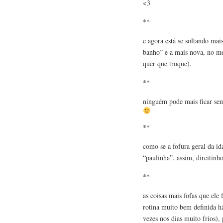
<3
**
e agora está se soltando mai
banho” e a mais nova, no mei
quer que troque).
**
ninguém pode mais ficar sen
**
como se a fofura geral da ida
“paulinha”. assim, direitinh
**
as coisas mais fofas que ele
rotina muito bem definida 
vezes nos dias muito frios), 