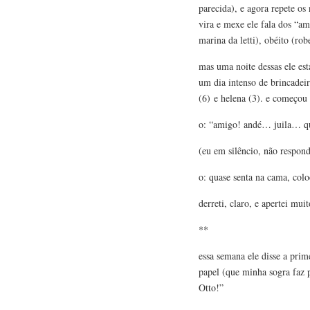
parecida), e agora repete o
vira e mexe ele fala dos “ami
marina da letti), obéito (rob
mas uma noite dessas ele est
um dia intenso de brincadeir
(6) e helena (3). e começou 
o: “amigo! andé… juila… 
(eu em silêncio, não respond
o: quase senta na cama, col
derreti, claro, e apertei mu
**
essa semana ele disse a pri
papel (que minha sogra faz
Otto!”