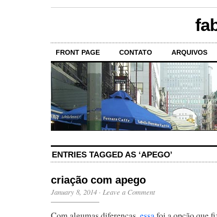
fa
FRONT PAGE
CONTATO
ARQUIVOS
ENTRIES TAGGED AS ‘APEGO’
criação com apego
January 8, 2014
·
Leave a Comment
Com algumas diferenças,
essa
foi a opção que f