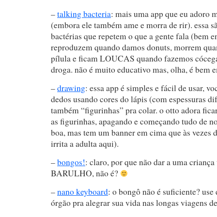
–
talking bacteria
: mais uma app que eu adoro m
(embora ele também ame e morra de rir). essa 
bactérias que repetem o que a gente fala (bem e
reproduzem quando damos donuts, morrem qu
pílula e ficam LOUCAS quando fazemos cóceg
droga. não é muito educativo mas, olha, é bem
–
drawing
: essa app é simples e fácil de usar, 
dedos usando cores do lápis (com espessuras dif
também “figurinhas” pra colar. o otto adora fica
as figurinhas, apagando e começando tudo de n
boa, mas tem um banner em cima que às vezes dis
irrita a adulta aqui).
–
bongos!
: claro, por que não dar a uma crianç
BARULHO, não é?
–
nano keyboard
: o bongô não é suficiente? use
órgão pra alegrar sua vida nas longas viagens de