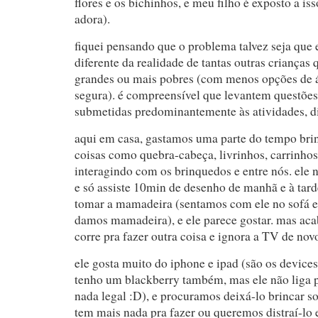
flores e os bichinhos, e meu filho é exposto a iss
adora).
fiquei pensando que o problema talvez seja que 
diferente da realidade de tantas outras criança
grandes ou mais pobres (com menos opções de ár
segura). é compreensível que levantem questões
submetidas predominantemente às atividades, d
aqui em casa, gastamos uma parte do tempo bri
coisas como quebra-cabeça, livrinhos, carrinho
interagindo com os brinquedos e entre nós. ele 
e só assiste 10min de desenho de manhã e à tard
tomar a mamadeira (sentamos com ele no sofá 
damos mamadeira), e ele parece gostar. mas ac
corre pra fazer outra coisa e ignora a TV de nov
ele gosta muito do iphone e ipad (são os device
tenho um blackberry também, mas ele não liga pr
nada legal :D), e procuramos deixá-lo brincar 
tem mais nada pra fazer ou queremos distraí-lo