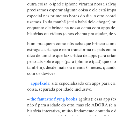
outra coisa. o ipad e iphone viraram nossa salv
precisamos esperar alguma coisa e ele está imp
especial nas primeiras horas do dia. o otto acord
usamos 1h da manhã (até a babá dele chegar) p
enquanto ele brinca na nossa cama com apps de
histórias ou vídeos (e nos chama pra ajudar, de
bom, pra quem como nós acha que brincar com d
estraga a criança e nem transforma os pais em 
dica de um site que faz crítica de apps para cria
pessoais sobre apps (para iphone e ipad) que o o
também), desde mais ou menos 6 meses, quando
com os devices.
–
apps4kids
: site especializado em apps para 
coisa, separada por idade inclusive.
–
the fantastic flying books
(grátis): essa app (e
não é para a idade do otto, mas ele ADORA (e 
história interativa, muito lindamente contada e