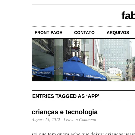
fa
FRONT PAGE
CONTATO
ARQUIVOS
ENTRIES TAGGED AS ‘APP’
crianças e tecnologia
August 13, 2012
·
Leave a Comment
sei que tem quem ache que deixar crianças usar