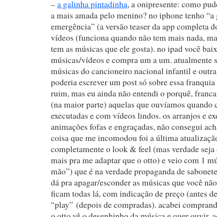
–
a galinha pintadinha
, a onipresente: como pud
a mais amada pelo menino? no iphone tenho “a 
emergência” (a versão teaser da app completa d
vídeos (funciona quando não tem mais nada, ma
tem as músicas que ele gosta). no ipad você ba
músicas/vídeos e compra um a um. atualmente s
músicas do cancioneiro nacional infantil e outras
poderia escrever um post só sobre essa franqui
ruim, mas eu ainda não entendi o porquê, franc
(na maior parte) aquelas que ouvíamos quando 
executadas e com vídeos lindos. os arranjos e e
animações fofas e engraçadas, não consegui acha
coisa que me incomodou foi a última atualizaç
completamente o look & feel (mas verdade seja
mais pra me adaptar que o otto) e veio com 1 mús
mão”) que é na verdade propaganda de sabonete.
dá pra apagar/esconder as músicas que você não
ficam todas lá, com indicação de preço (antes d
“play” (depois de compradas). acabei comprand
o otto vê o desenhinho da música e quer ouvir. a