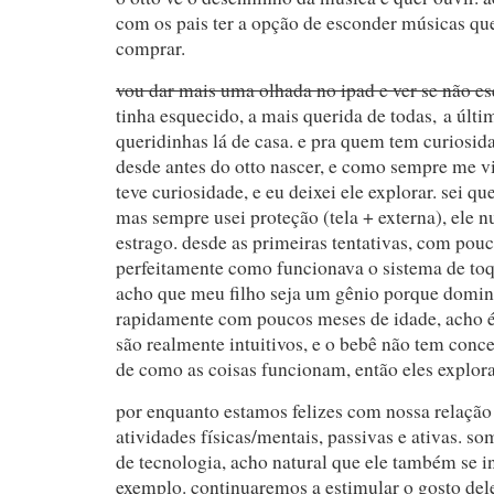
com os pais ter a opção de esconder músicas q
comprar.
vou dar mais uma olhada no ipad e ver se não e
tinha esquecido, a mais querida de todas, a últi
queridinhas lá de casa. e pra quem tem curiosid
desde antes do otto nascer, e como sempre me 
teve curiosidade, e eu deixei ele explorar. sei q
mas sempre usei proteção (tela + externa), ele 
estrago. desde as primeiras tentativas, com pou
perfeitamente como funcionava o sistema de to
acho que meu filho seja um gênio porque domin
rapidamente com poucos meses de idade, acho é
são realmente intuitivos, e o bebê não tem conce
de como as coisas funcionam, então eles explor
por enquanto estamos felizes com nossa relação
atividades físicas/mentais, passivas e ativas. s
de tecnologia, acho natural que ele também se in
exemplo. continuaremos a estimular o gosto dele