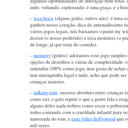
algumas oportunidades de interação bem fofas.
indo, voltando, explorando, é uma graça. e a hist
–
toca boca
(alguns grátis, outros não): é uma 
ganhou nosso coração, dica do antenadíssimo t
vários jogos legais, nós baixamos o paint my wi
doctor (o nosso preferido) e toca monsters (o pr
de longe, já que trata de comida).
–
memory
(grátis): adoramos esse jogo simples
opções de desenhos e várias de complexidade. o
entendeu 100% como joga, mas gosta de achar o
tem musiquinha legal e tudo. acho que pode ser 
crianças maiores.
–
talking tom
: sucesso absoluto entre crianças (
como eu), o gato repete o que a gente fala e rea
alguns deles nada nobres como socar o pobrezin
todos contando com a crueldade infantil para v
namorada do tom, e
esse vídeo hollywood
que o
mil vezes.