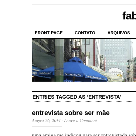
fa
FRONT PAGE
CONTATO
ARQUIVOS
ENTRIES TAGGED AS ‘ENTREVISTA’
entrevista sobre ser mãe
August 26, 2014
·
Leave a Comment
uma amiga me indicou para ser entrevistada sob