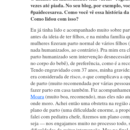
vezes até piada. No seu blog, por exemplo, vo
#paidecesarea. Como você vê essa história da
Como lidou com isso?
Eu já tinha lido e acompanhado muito sobre p
antes da ideia de ter filhos, e na minha família q
mulheres fizeram parto normal de vários filhos 
nada humanizados, ao contrário). Pra mim era c
parto humanizado sem intervenção desnecessár
no corpo do bebê), de preferência, como é a r
Tendo engravidado com 37 anos, minha gravid
era considerada de risco, o que complicava a op
de parto (muito recomendada por várias pessoas
fazer parto em casa também. Fiz acompanhamen
Moara
(muito boa, recomendo), mas eles não at
onde moro. Achei então uma obstetra na região
plano de parto (uma dificuldade enorme, a propósi
falei com pediatra chefe, fizemos um plano com
seja — nos engajamos muito no processo todo, 
dificuldades de evitar intervenção. Mas no final 