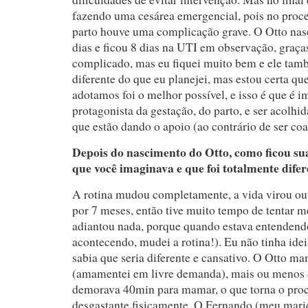
fazendo uma cesárea emergencial, pois no proce
parto houve uma complicação grave. O Otto nas
dias e ficou 8 dias na UTI em observação, graça
complicado, mas eu fiquei muito bem e ele tam
diferente do que eu planejei, mas estou certa qu
adotamos foi o melhor possível, e isso é que é i
protagonista da gestação, do parto, e ser acolhid
que estão dando o apoio (ao contrário de ser co
Depois do nascimento do Otto, como ficou su
que você imaginava e que foi totalmente dife
A rotina mudou completamente, a vida virou out
por 7 meses, então tive muito tempo de tentar m
adiantou nada, porque quando estava entendend
acontecendo, mudei a rotina!). Eu não tinha idei
sabia que seria diferente e cansativo. O Otto m
(amamentei em livre demanda), mais ou menos 
demorava 40min para mamar, o que torna o pro
desgastante fisicamente. O Fernando (meu mari