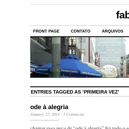
fa
FRONT PAGE
CONTATO
ARQUIVOS
ENTRIES TAGGED AS ‘PRIMEIRA VEZ’
ode à alegria
January 27, 2014
·
5 Comments
chamar essa peça de “ode à alegria” fez todo o 