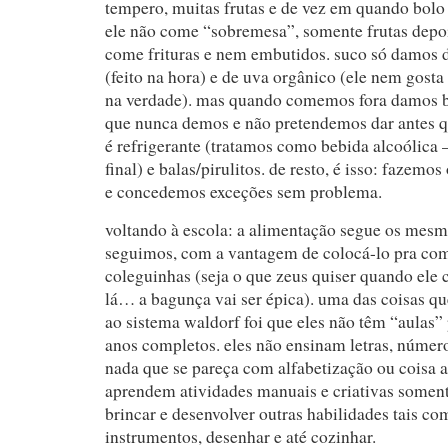
tempero, muitas frutas e de vez em quando bolo 
ele não come “sobremesa”, somente frutas depoi
come frituras e nem embutidos. suco só damos d
(feito na hora) e de uva orgânico (ele nem gosta
na verdade). mas quando comemos fora damos bat
que nunca demos e não pretendemos dar antes q
é refrigerante (tratamos como bebida alcoólica 
final) e balas/pirulitos. de resto, é isso: fazemos
e concedemos exceções sem problema.
voltando à escola: a alimentação segue os mesm
seguimos, com a vantagem de colocá-lo pra com
coleguinhas (seja o que zeus quiser quando ele
lá… a bagunça vai ser épica). uma das coisas q
ao sistema waldorf foi que eles não têm “aulas” 
anos completos. eles não ensinam letras, númer
nada que se pareça com alfabetização ou coisa a
aprendem atividades manuais e criativas somente
brincar e desenvolver outras habilidades tais com
instrumentos, desenhar e até cozinhar.