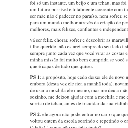
foi só um instante, um beijo e um tchau, mas fo
um futuro possível e totalmente coerente com tu
ser mãe não é padecer no paraíso, nem sofrer. se
para um mundo melhor através da criação de pe
melhores, mais felizes, confiantes e independent
vá ser feliz, chorar, sofrer e descobrir as mara
filho querido. não estarei sempre do seu lado fi
sempre junto cada vez que você virar as costas 
minha missão foi muito bem cumprida se você 
que é capaz de tudo que quiser.
PS 1
: a propósito, hoje cedo deixei ele de novo 
embora (desta vez ele fica a manhã toda). novam
de usar a mochila ele mesmo, mas me deu a mão 
sozinho, me deixou ajudar com a mochila e me 
sorriso de tchau, antes de ir cuidar da sua vidinh
PS 2
: ele agora não pode entrar no carro que que
voltou ontem da escola sorrindo e repetindo o ca
tá feliz!”. como não ser feliz junto?