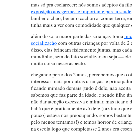
mas só pra esclarecer: nós somos adeptos da fil
exposição aos germes é importante para a saúde
lamber o chão, beijar o cachorro, comer terra, e
tinha mais a ver com comodidade que qualquer o
além disso, a maior parte das crianças toma
ini
socialização
com outras crianças por volta de 2 
disso, elas brincam fisicamente juntas, mas cad
mundinho, sem de fato socializar. ou seja — ele
muita coisa nesse aspecto.
chegando perto dos 2 anos, percebemos que o o
interessar mais por outras crianças, e principal
ficando mimado demais (tudo é dele, não aceita se
sabemos que faz parte da idade, e sendo filho ú
não dar atenção excessiva e mimar. mas ficar o
babá que é praticamente avó dele (faz tudo que 
pouco) estava nos preocupando. somos bastante 
pelo menos tentamos!) e temos horror de crianç
na escola logo que completasse 2 anos era essen