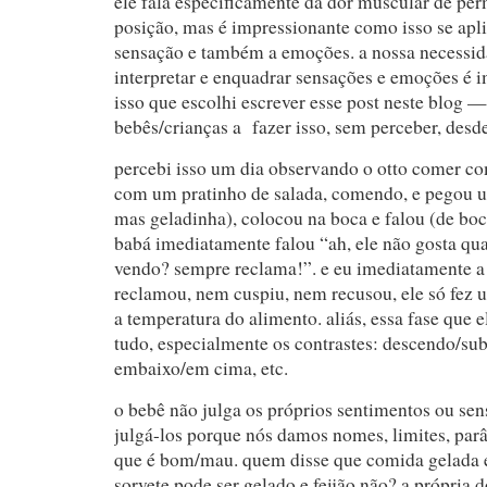
ele fala especificamente da dor muscular de p
posição, mas é impressionante como isso se apl
sensação e também a emoções. a nossa necessida
interpretar e enquadrar sensações e emoções é i
isso que escolhi escrever esse post neste blog 
bebês/crianças a fazer isso, sem perceber, desd
percebi isso um dia observando o otto comer com
com um pratinho de salada, comendo, e pegou u
mas geladinha), colocou na boca e falou (de boc
babá imediatamente falou “ah, ele não gosta qua
vendo? sempre reclama!”. e eu imediatamente a 
reclamou, nem cuspiu, nem recusou, ele só fez
a temperatura do alimento. aliás, essa fase que 
tudo, especialmente os contrastes: descendo/sub
embaixo/em cima, etc.
o bebê não julga os próprios sentimentos ou sen
julgá-los porque nós damos nomes, limites, par
que é bom/mau. quem disse que comida gelada 
sorvete pode ser gelado e feijão não? a própria d