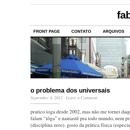
fa
FRONT PAGE
CONTATO
ARQUIVOS
o problema dos universais
September 4, 2012
·
Leave a Comment
pratico ioga desde 2002, mas não me tornei daq
falam “iôga” e namastê pra todo mundo, nem pr
(disciplina zero). gosto da prática física (espec