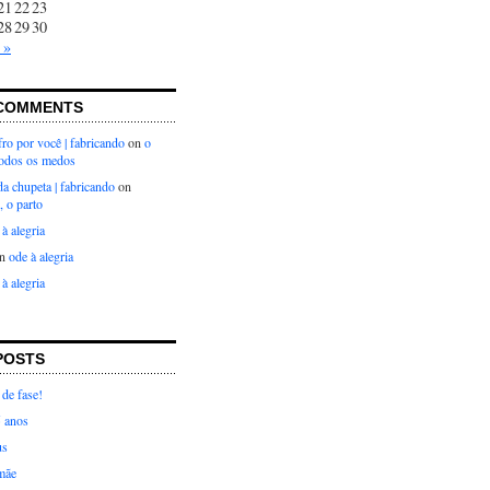
21
22
23
28
29
30
 »
COMMENTS
ro por você | fabricando
on
o
todos os medos
 da chupeta | fabricando
on
, o parto
 à alegria
n
ode à alegria
 à alegria
POSTS
de fase!
5 anos
us
mãe