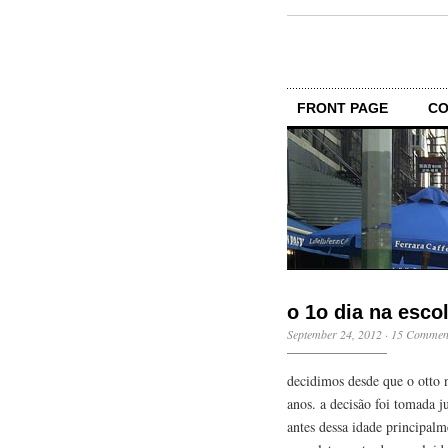
FRONT PAGE
CO
o 1o dia na esco
September 24, 2012
·
15 Commen
decidimos desde que o otto n
anos. a decisão foi tomada j
antes dessa idade principal