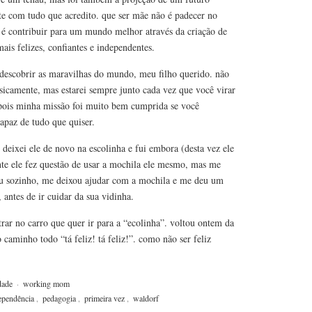
nte com tudo que acredito. que ser mãe não é padecer no
e é contribuir para um mundo melhor através da criação de
ais felizes, confiantes e independentes.
 e descobrir as maravilhas do mundo, meu filho querido. não
isicamente, mas estarei sempre junto cada vez que você virar
pois minha missão foi muito bem cumprida se você
apaz de tudo que quiser.
o deixei ele de novo na escolinha e fui embora (desta vez ele
te ele fez questão de usar a mochila ele mesmo, mas me
ou sozinho, me deixou ajudar com a mochila e me deu um
 antes de ir cuidar da sua vidinha.
trar no carro que quer ir para a “ecolinha”. voltou ontem da
 caminho todo “tá feliz! tá feliz!”. como não ser feliz
dade
·
working mom
ependência
,
pedagogia
,
primeira vez
,
waldorf