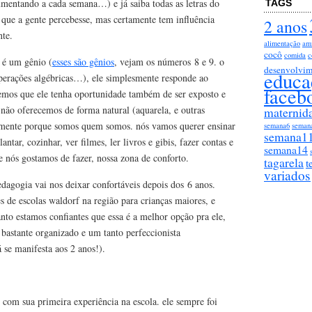
umentando a cada semana…) e já saiba todas as letras do
TAGS
 que a gente percebesse, mas certamente tem influência
2 anos
nte.
alimentação
am
cocô
comida
c
 é um gênio (
esses são gênios
, vejam os números 8 e 9. o
desenvolvim
educa
perações algébricas…), ele simplesmente responde ao
faceb
emos que ele tenha oportunidade também de ser exposto e
 não oferecemos de forma natural (aquarela, e outras
maternid
esmente porque somos quem somos. nós vamos querer ensinar
semana6
seman
semana1
lantar, cozinhar, ver filmes, ler livros e gibis, fazer contas e
semana14
ue nós gostamos de fazer, nossa zona de conforto.
tagarela
t
variados
dagogia vai nos deixar confortáveis depois dos 6 anos.
s de escolas waldorf na região para crianças maiores, e
nto estamos confiantes que essa é a melhor opção pra ele,
bastante organizado e um tanto perfeccionista
 se manifesta aos 2 anos!).
 com sua primeira experiência na escola. ele sempre foi