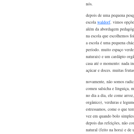
nós.
depois de uma pequena pesq
escola
waldorf
. vimos opçõ
além da abordagem pedagógic
na escola que escolhemos fo
a escola é uma pequena chác
período. muito espaço verde
naturais) e um cardápio or
casa até o momento: nada in
açúcar e doces. muitas fruta
novamente, não somos radicai
comeu salsicha e linguiça, m
no dia a dia, ele come arroz
orgânico), verduras e legu
estressamos, come o que tem
vez em quando bolo simples 
depois das refeições, não c
natural (feito na hora) e de