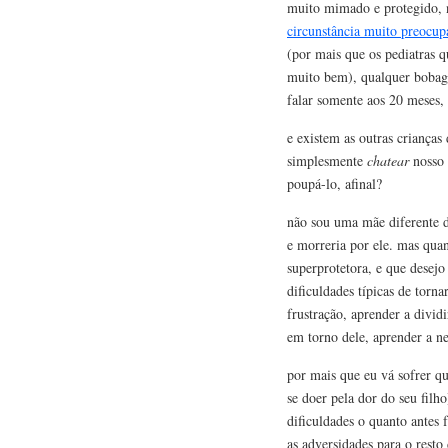
muito mimado e protegido, 
circunstância muito preocup
(por mais que os pediatras 
muito bem), qualquer bobag
falar somente aos 20 meses,
e existem as outras criança
simplesmente
chatear
nosso 
poupá-lo, afinal?
não sou uma mãe diferente d
e morreria por ele. mas qua
superprotetora, e que desejo
dificuldades típicas de torn
frustração, aprender a divid
em torno dele, aprender a n
por mais que eu vá sofrer qu
se doer pela dor do seu filh
dificuldades o quanto antes 
as adversidades para o rest