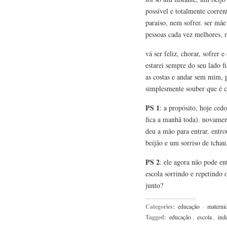
possível e totalmente coere
paraíso, nem sofrer. ser mã
pessoas cada vez melhores, m
vá ser feliz, chorar, sofrer
estarei sempre do seu lado f
as costas e andar sem mim, 
simplesmente souber que é c
PS 1
: a propósito, hoje ced
fica a manhã toda). novamen
deu a mão para entrar. entr
beijão e um sorriso de tchau,
PS 2
: ele agora não pode en
escola sorrindo e repetindo o
junto?
Categories:
educação
·
materni
Tagged:
educação
,
escola
,
ind