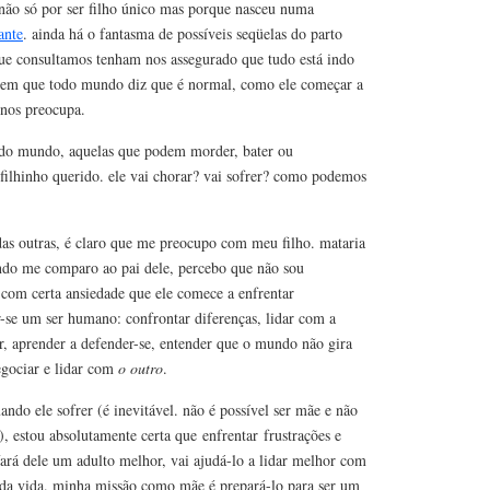
não só por ser filho único mas porque nasceu numa
ante
. ainda há o fantasma de possíveis seqüelas do parto
que consultamos tenham nos assegurado que tudo está indo
em que todo mundo diz que é normal, como ele começar a
 nos preocupa.
s do mundo, aquelas que podem morder, bater ou
filhinho querido. ele vai chorar? vai sofrer? como podemos
as outras, é claro que me preocupo com meu filho. mataria
ndo me comparo ao pai dele, percebo que não sou
 com certa ansiedade que ele comece a enfrentar
ar-se um ser humano: confrontar diferenças, lidar com a
ir, aprender a defender-se, entender que o mundo não gira
egociar e lidar com
o outro
.
ando ele sofrer (é inevitável. não é possível ser mãe e não
o), estou absolutamente certa que enfrentar frustrações e
fará dele um adulto melhor, vai ajudá-lo a lidar melhor com
o da vida. minha missão como mãe é prepará-lo para ser um