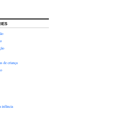
IES
ção
ão
ção
as de criança
to
 infância