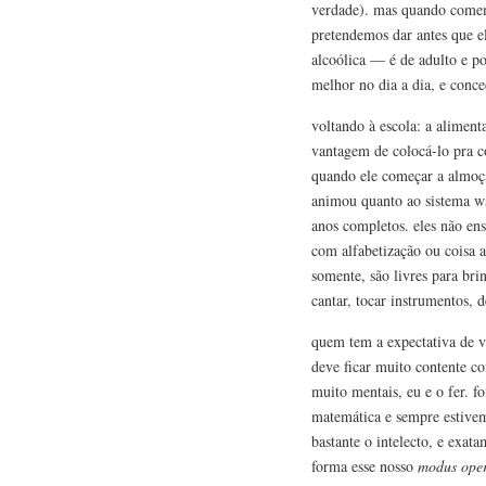
verdade). mas quando comem
pretendemos dar antes que e
alcoólica — é de adulto e pon
melhor no dia a dia, e con
voltando à escola: a alimen
vantagem de colocá-lo pra c
quando ele começar a almoça
animou quanto ao sistema wal
anos completos. eles não en
com alfabetização ou coisa a
somente, são livres para bri
cantar, tocar instrumentos, d
quem tem a expectativa de v
deve ficar muito contente c
muito mentais, eu e o fer. 
matemática e sempre estivem
bastante o intelecto, e exa
forma esse nosso
modus ope