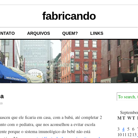
fabricando
NTATO
ARQUIVOS
QUEM?
LINKS
la
ts
Septembe
asceu que ele ficaria em casa, com a babá, até completar 2
M
T
W
T
unto com o pediatra, que nos aconselhou a evitar escola
3
4
5
6
mente porque o sistema imunológico do bebê não está
10
11
12
13