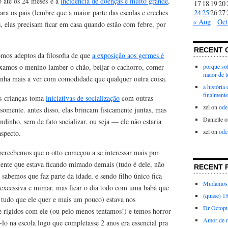
 até os 24 meses e a
incidência de doenças é muito grande
,
17
18
19
20
ra os pais (lembre que a maior parte das escolas e creches
24
25
26
27
« Aug
Oct
, elas precisam ficar em casa quando estão com febre, por
RECENT 
omos adeptos da filosofia de que
a exposição aos germes é
ixamos o menino lamber o chão, beijar o cachorro, comer
porque sof
maior de 
 tinha mais a ver com comodidade que qualquer outra coisa.
a história
finalmente
as crianças toma
iniciativas de socialização
com outras
zel
on
ode
 somente. antes disso, elas brincam fisicamente juntas, mas
Danielle
o
dinho, sem de fato socializar. ou seja — ele não estaria
zel
on
ode
aspecto.
percebemos que o otto começou a se interessar mais por
lmente que estava ficando mimado demais (tudo é dele, não
RECENT 
). sabemos que faz parte da idade, e sendo filho único fica
Mudamos 
excessiva e mimar. mas ficar o dia todo com uma babá que
(quase) 1
z tudo que ele quer e mais um pouco) estava nos
Dr Octop
 rígidos com ele (ou pelo menos tentamos!) e temos horror
Amor de 
lo na escola logo que completasse 2 anos era essencial pra