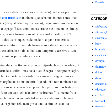
Privada
uisa na cidade (moramos em vinhedo), optamos por uma
es
construtivistas
também, que achamos interessantes, mas
CATEGOR
a (da qual falo daqui a pouco), o que mais nos encantou
alfabetiza
i o espaço físico, com poucas crianças e o menu de almoço.
alimentaç
ara, com 2 turmas somente (maternal e jardim) e 1/2
amamenta
, todos os brinquedos de madeira e pano (materiais
baby
gânico muito próximo da forma como alimentamos o otto em
brincadeir
dustrializado no dia a dia, sem temperos excessivos, sem
crescimen
s, comidas preparadas em casa.
dentição
s-odara. o otto come pipoca, feijoada, bolo, chocolate, já
desfralde
ortadela, enfim. mas nada disso é regra, é sempre exceção.
diário
, feijão, proteínas variadas na semana (frango e ovo só
dicas
mes orgânicos na sua maoria (quando não tem também não
doenças da
), sem sal e sem açúcar, pouco tempero, muitas frutas e de
educação
feito em casa. ele não come “sobremesa”, somente frutas
escola
ome frituras e nem embutidos. suco só damos de laranja
facebook
 uva orgânico (ele nem gosta tanto assim de suco, na
filosofia