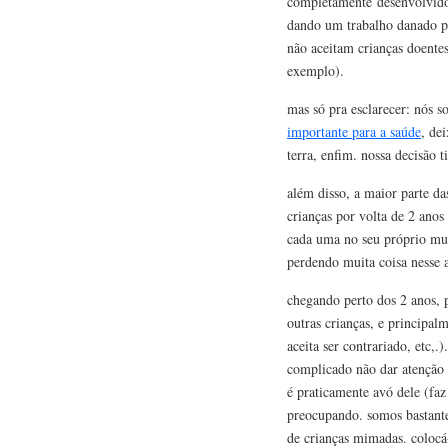
completamente desenvolvido
dando um trabalho danado pa
não aceitam crianças doentes
exemplo).
mas só pra esclarecer: nós s
importante para a saúde
, de
terra, enfim. nossa decisão
além disso, a maior parte d
crianças por volta de 2 anos
cada uma no seu próprio mun
perdendo muita coisa nesse 
chegando perto dos 2 anos, 
outras crianças, e principa
aceita ser contrariado, etc,.
complicado não dar atenção 
é praticamente avó dele (fa
preocupando. somos bastante
de crianças mimadas. colocá-