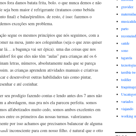
os fora damos batata frita, bolo. o que nunca demos e não
gravidez
le seja bem maior é refrigerante (tratamos como bebida
maternida
to final) e balas/pirulitos. de resto, é isso: fazemos o
musicalid
cedemos exceções sem problema.
parto
tação segue os mesmos princípios que nós seguimos, com a
recomein
omer na mesa, junto aos coleguinhas (seja o que zeus quiser
saúde
r lá… a bagunça vai ser épica). uma das coisas que nos
sono
dorf foi que eles não têm “aulas” para crianças até os 6
tagarela
sinam letras, números, absolutamente nada que se pareça
tecnologia
ssim. as crianças aprendem atividades manuais e criativas
terrible t
ncar e desenvolver outras habilidades tais como pintar,
toddler
esenhar e até cozinhar.
traquinag
Uncategor
er seu prodígio fazendo contas e lendo antes dos 7 anos não
variados
om a abordagem, mas pra nós ela pareceu perfeita. somos
viajando
fomos alfabetizados muito cedo, somos ambos excelentes em
os entre os primeiros das nossas turmas. valorizamos
working 
tamente por isso achamos que precisamos balancear de alguma
randi
inconsciente para com nosso filho. é natural que o otto