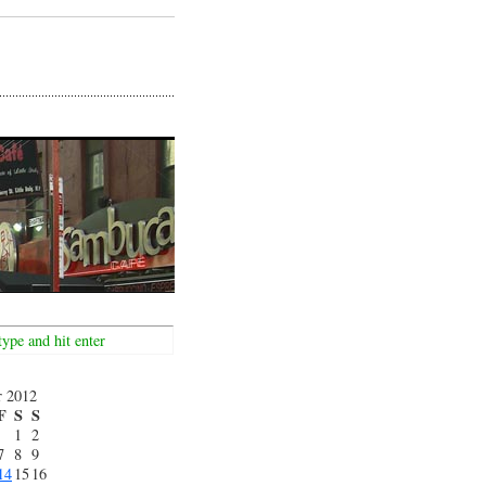
r 2012
F
S
S
1
2
7
8
9
14
15
16