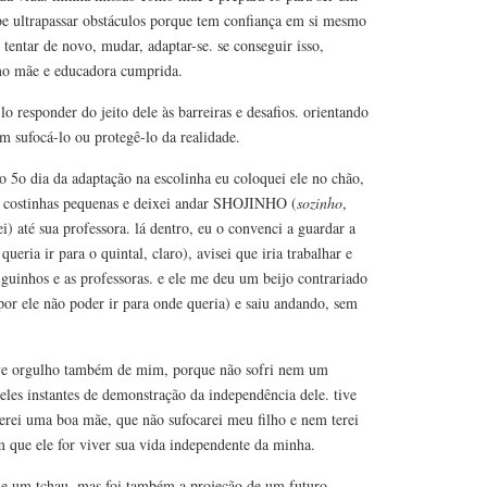
be ultrapassar obstáculos porque tem confiança em si mesmo
 tentar de novo, mudar, adaptar-se. se conseguir isso,
mo mãe e educadora cumprida.
lo responder do jeito dele às barreiras e desafios. orientando
m sufocá-lo ou protegê-lo da realidade.
no 5o dia da adaptação na escolinha eu coloquei ele no chão,
as costinhas pequenas e deixei andar SHOJINHO (
sozinho
,
i) até sua professora. lá dentro, eu o convenci a guardar a
queria ir para o quintal, claro), avisei que iria trabalhar e
iguinhos e as professoras. e ele me deu um beijo contrariado
por ele não poder ir para onde queria) e saiu andando, sem
tive orgulho também de mim, porque não sofri nem um
eles instantes de demonstração da independência dele. tive
serei uma boa mãe, que não sufocarei meu filho e nem terei
m que ele for viver sua vida independente da minha.
o e um tchau, mas foi também a projeção de um futuro