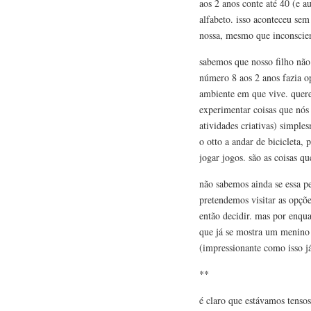
aos 2 anos conte até 40 (e a
alfabeto. isso aconteceu sem
nossa, mesmo que inconscie
sabemos que nosso filho não
número 8 aos 2 anos fazia o
ambiente em que vive. quer
experimentar coisas que nós
atividades criativas) simpl
o otto a andar de bicicleta, p
jogar jogos. são as coisas q
não sabemos ainda se essa pe
pretendemos visitar as opçõe
então decidir. mas por enqua
que já se mostra um menino 
(impressionante como isso já
**
é claro que estávamos tensos