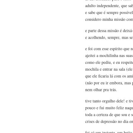
adulto independente, que sa
e sabe que é sempre possível
considero minha missão co
e parte dessa missão é deixá-
e acolhendo, sempre, mas se
e foi com esse espírito que 
ajeitei a mochilinha nas su
como ele pediu, e eu respeite
mochila e entrar na sala (ele 
que ele ficaria lá com os am
(não por eu ir embora, mas 
nem olhar pra trás.
tive tanto orgulho dele! e 
pouco e fui muito feliz naqu
toda a certeza de que sou e 
crises de depressão no dia e
foi só um instante, um beij