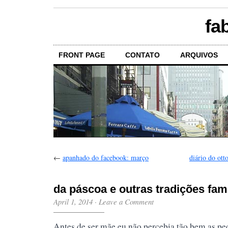
fa
FRONT PAGE
CONTATO
ARQUIVOS
←
apanhado do facebook: março
diário do ott
da páscoa e outras tradições fami
April 1, 2014
·
Leave a Comment
Antes de ser mãe eu não percebia tão bem as p