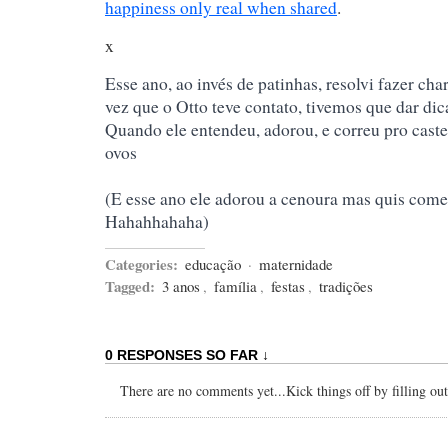
happiness only real when shared
.
x
Esse ano, ao invés de patinhas, resolvi fazer ch
vez que o Otto teve contato, tivemos que dar di
Quando ele entendeu, adorou, e correu pro castel
ovos
(E esse ano ele adorou a cenoura mas quis come
Hahahhahaha)
Categories:
educação
·
maternidade
Tagged:
3 anos
,
família
,
festas
,
tradições
0 RESPONSES SO FAR ↓
There are no comments yet...Kick things off by filling ou