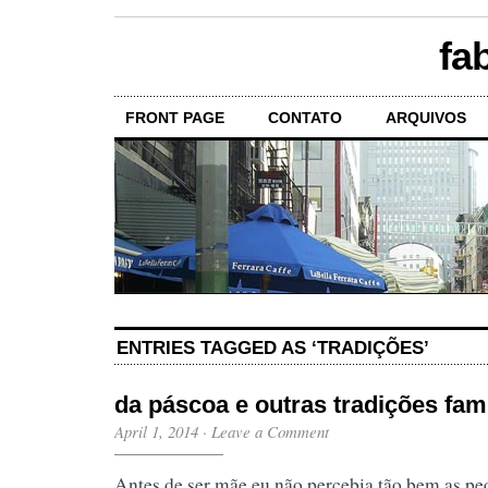
fa
FRONT PAGE
CONTATO
ARQUIVOS
ENTRIES TAGGED AS ‘TRADIÇÕES’
da páscoa e outras tradições fami
April 1, 2014
·
Leave a Comment
Antes de ser mãe eu não percebia tão bem as p