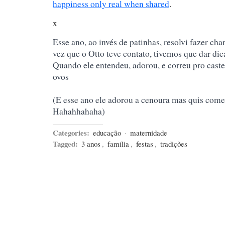
happiness only real when shared
.
x
Esse ano, ao invés de patinhas, resolvi fazer ch
vez que o Otto teve contato, tivemos que dar di
Quando ele entendeu, adorou, e correu pro castel
ovos
(E esse ano ele adorou a cenoura mas quis come
Hahahhahaha)
Categories:
educação
·
maternidade
Tagged:
3 anos
,
família
,
festas
,
tradições